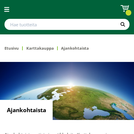
Avaa valikko
Hae tuotteita
Hae
Etusivu
Karttakauppa
Ajankohtaista
Ajankohtaista