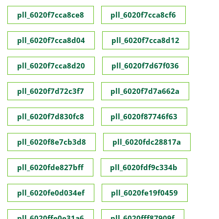
pll_6020f7cca8ce8
pll_6020f7cca8cf6
pll_6020f7cca8d04
pll_6020f7cca8d12
pll_6020f7cca8d20
pll_6020f7d67f036
pll_6020f7d72c3f7
pll_6020f7d7a662a
pll_6020f7d830fc8
pll_6020f87746f63
pll_6020f8e7cb3d8
pll_6020fdc28817a
pll_6020fde827bff
pll_6020fdf9c334b
pll_6020fe0d034ef
pll_6020fe19f0459
pll_6020ffe0e31a6
pll_6020fff87909f