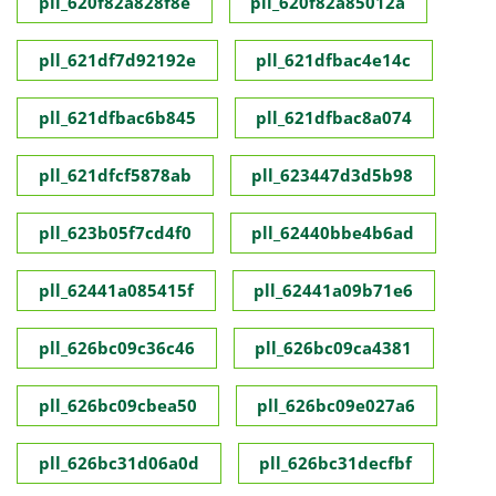
pll_620f82a828f8e
pll_620f82a85012a
pll_621df7d92192e
pll_621dfbac4e14c
pll_621dfbac6b845
pll_621dfbac8a074
pll_621dfcf5878ab
pll_623447d3d5b98
pll_623b05f7cd4f0
pll_62440bbe4b6ad
pll_62441a085415f
pll_62441a09b71e6
pll_626bc09c36c46
pll_626bc09ca4381
pll_626bc09cbea50
pll_626bc09e027a6
pll_626bc31d06a0d
pll_626bc31decfbf