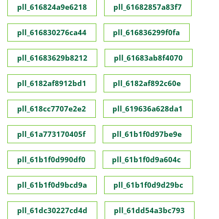
pll_616824a9e6218
pll_61682857a83f7
pll_616830276ca44
pll_616836299f0fa
pll_61683629b8212
pll_61683ab8f4070
pll_6182af8912bd1
pll_6182af892c60e
pll_618cc7707e2e2
pll_619636a628da1
pll_61a773170405f
pll_61b1f0d97be9e
pll_61b1f0d990df0
pll_61b1f0d9a604c
pll_61b1f0d9bcd9a
pll_61b1f0d9d29bc
pll_61dc30227cd4d
pll_61dd54a3bc793