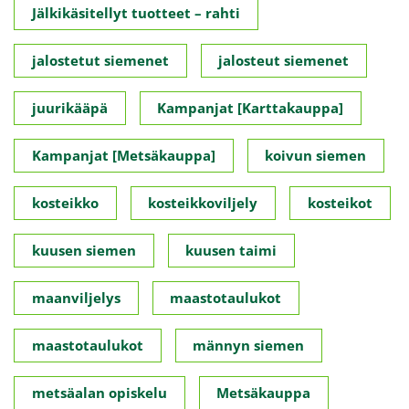
Jälkikäsitellyt tuotteet – rahti
jalostetut siemenet
jalosteut siemenet
juurikääpä
Kampanjat [Karttakauppa]
Kampanjat [Metsäkauppa]
koivun siemen
kosteikko
kosteikkoviljely
kosteikot
kuusen siemen
kuusen taimi
maanviljelys
maastotaulukot
maastotaulukot
männyn siemen
metsäalan opiskelu
Metsäkauppa