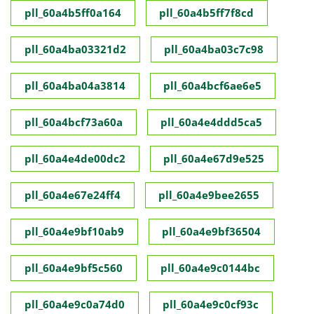
pll_60a4b5ff0a164
pll_60a4b5ff7f8cd
pll_60a4ba03321d2
pll_60a4ba03c7c98
pll_60a4ba04a3814
pll_60a4bcf6ae6e5
pll_60a4bcf73a60a
pll_60a4e4ddd5ca5
pll_60a4e4de00dc2
pll_60a4e67d9e525
pll_60a4e67e24ff4
pll_60a4e9bee2655
pll_60a4e9bf10ab9
pll_60a4e9bf36504
pll_60a4e9bf5c560
pll_60a4e9c0144bc
pll_60a4e9c0a74d0
pll_60a4e9c0cf93c