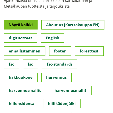
Ajankohtaisia uutisia ja artikkeleita Karttakaupan ja
Metsäkaupan tuotteista ja tarjouksista.
Näytä kaikki
About us [Karttakauppa EN]
digituotteet
English
ennallistaminen
footer
foresttest
fsc
fsc
fsc-standardi
hakkuukone
harvennus
harvennusmallit
harvennusmallit
hiilensidonta
hiilikädenjälki