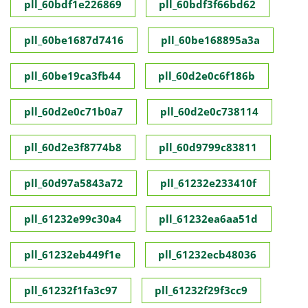
pll_60bdf1e226869
pll_60bdf3f66bd62
pll_60be1687d7416
pll_60be168895a3a
pll_60be19ca3fb44
pll_60d2e0c6f186b
pll_60d2e0c71b0a7
pll_60d2e0c738114
pll_60d2e3f8774b8
pll_60d9799c83811
pll_60d97a5843a72
pll_61232e233410f
pll_61232e99c30a4
pll_61232ea6aa51d
pll_61232eb449f1e
pll_61232ecb48036
pll_61232f1fa3c97
pll_61232f29f3cc9