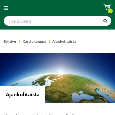
Avaa valikko
Hae tuotteita
Hae
Etusivu
Karttakauppa
Ajankohtaista
Ajankohtaista