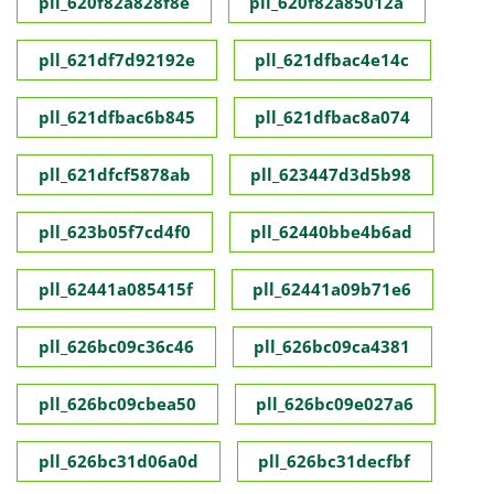
pll_620f82a828f8e
pll_620f82a85012a
pll_621df7d92192e
pll_621dfbac4e14c
pll_621dfbac6b845
pll_621dfbac8a074
pll_621dfcf5878ab
pll_623447d3d5b98
pll_623b05f7cd4f0
pll_62440bbe4b6ad
pll_62441a085415f
pll_62441a09b71e6
pll_626bc09c36c46
pll_626bc09ca4381
pll_626bc09cbea50
pll_626bc09e027a6
pll_626bc31d06a0d
pll_626bc31decfbf