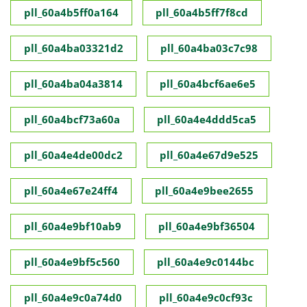
pll_60a4b5ff0a164
pll_60a4b5ff7f8cd
pll_60a4ba03321d2
pll_60a4ba03c7c98
pll_60a4ba04a3814
pll_60a4bcf6ae6e5
pll_60a4bcf73a60a
pll_60a4e4ddd5ca5
pll_60a4e4de00dc2
pll_60a4e67d9e525
pll_60a4e67e24ff4
pll_60a4e9bee2655
pll_60a4e9bf10ab9
pll_60a4e9bf36504
pll_60a4e9bf5c560
pll_60a4e9c0144bc
pll_60a4e9c0a74d0
pll_60a4e9c0cf93c