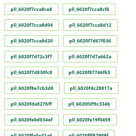
pll_6020f7cca8ce8
pll_6020f7cca8cf6
pll_6020f7cca8d04
pll_6020f7cca8d12
pll_6020f7cca8d20
pll_6020f7d67f036
pll_6020f7d72c3f7
pll_6020f7d7a662a
pll_6020f7d830fc8
pll_6020f87746f63
pll_6020f8e7cb3d8
pll_6020fdc28817a
pll_6020fde827bff
pll_6020fdf9c334b
pll_6020fe0d034ef
pll_6020fe19f0459
pll_6020ffe0e31a6
pll_6020fff87909f