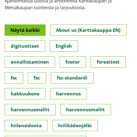
Ajankohtaisia uutisia ja artikkeleita Karttakaupan ja
Metsäkaupan tuotteista ja tarjouksista.
Näytä kaikki
About us [Karttakauppa EN]
digituotteet
English
ennallistaminen
footer
foresttest
fsc
fsc
fsc-standardi
hakkuukone
harvennus
harvennusmallit
harvennusmallit
hiilensidonta
hiilikädenjälki