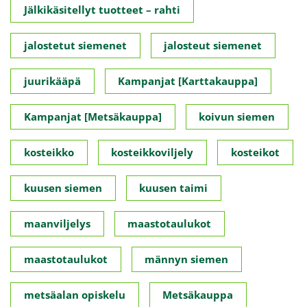
Jälkikäsitellyt tuotteet – rahti
jalostetut siemenet
jalosteut siemenet
juurikääpä
Kampanjat [Karttakauppa]
Kampanjat [Metsäkauppa]
koivun siemen
kosteikko
kosteikkoviljely
kosteikot
kuusen siemen
kuusen taimi
maanviljelys
maastotaulukot
maastotaulukot
männyn siemen
metsäalan opiskelu
Metsäkauppa