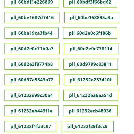
pll_60bdf1e226869
pll_60bdf3f66bd62
pll_60be1687d7416
pll_60be168895a3a
pll_60be19ca3fb44
pll_60d2e0c6f186b
pll_60d2e0c71b0a7
pll_60d2e0c738114
pll_60d2e3f8774b8
pll_60d9799c83811
pll_60d97a5843a72
pll_61232e233410f
pll_61232e99c30a4
pll_61232ea6aa51d
pll_61232eb449f1e
pll_61232ecb48036
pll_61232f1fa3c97
pll_61232f29f3cc9