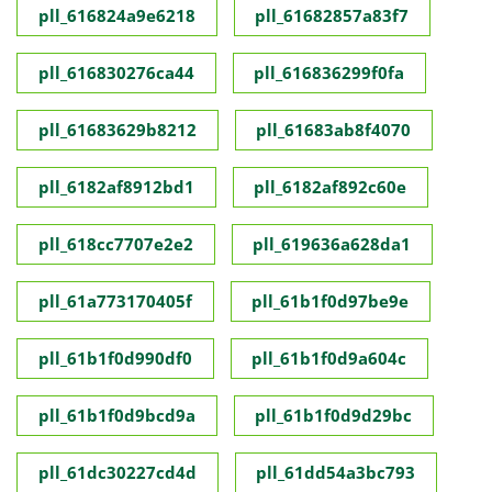
pll_616824a9e6218
pll_61682857a83f7
pll_616830276ca44
pll_616836299f0fa
pll_61683629b8212
pll_61683ab8f4070
pll_6182af8912bd1
pll_6182af892c60e
pll_618cc7707e2e2
pll_619636a628da1
pll_61a773170405f
pll_61b1f0d97be9e
pll_61b1f0d990df0
pll_61b1f0d9a604c
pll_61b1f0d9bcd9a
pll_61b1f0d9d29bc
pll_61dc30227cd4d
pll_61dd54a3bc793