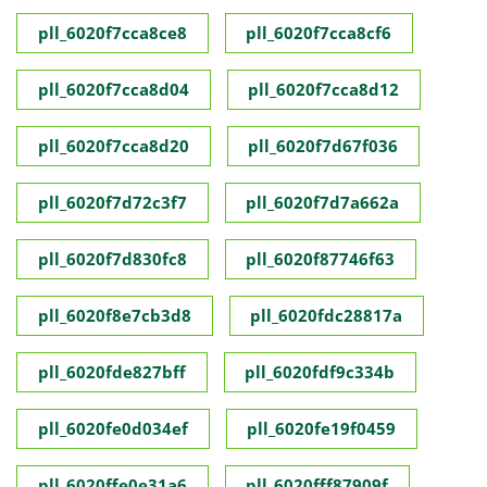
pll_6020f7cca8ce8
pll_6020f7cca8cf6
pll_6020f7cca8d04
pll_6020f7cca8d12
pll_6020f7cca8d20
pll_6020f7d67f036
pll_6020f7d72c3f7
pll_6020f7d7a662a
pll_6020f7d830fc8
pll_6020f87746f63
pll_6020f8e7cb3d8
pll_6020fdc28817a
pll_6020fde827bff
pll_6020fdf9c334b
pll_6020fe0d034ef
pll_6020fe19f0459
pll_6020ffe0e31a6
pll_6020fff87909f