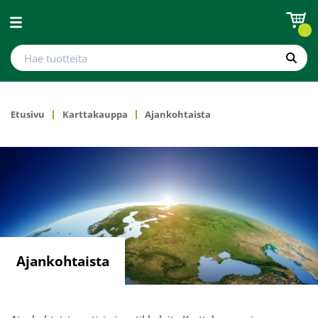
Avaa valikko
Hae tuotteita
Hae
Etusivu
Karttakauppa
Ajankohtaista
Ajankohtaista