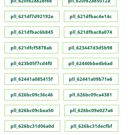
pll_620f82a828f8e
pll_620f82a85012a
pll_621df7d92192e
pll_621dfbac4e14c
pll_621dfbac6b845
pll_621dfbac8a074
pll_621dfcf5878ab
pll_623447d3d5b98
pll_623b05f7cd4f0
pll_62440bbe4b6ad
pll_62441a085415f
pll_62441a09b71e6
pll_626bc09c36c46
pll_626bc09ca4381
pll_626bc09cbea50
pll_626bc09e027a6
pll_626bc31d06a0d
pll_626bc31decfbf