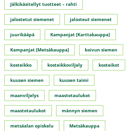
Jälkikäsitellyt tuotteet – rahti
jalostetut siemenet
jalosteut siemenet
juurikääpä
Kampanjat [Karttakauppa]
Kampanjat [Metsäkauppa]
koivun siemen
kosteikko
kosteikkoviljely
kosteikot
kuusen siemen
kuusen taimi
maanviljelys
maastotaulukot
maastotaulukot
männyn siemen
metsäalan opiskelu
Metsäkauppa