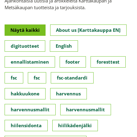
Ajankohtaisia uutisia ja artikkeleita Karttakaupan ja
Metsäkaupan tuotteista ja tarjouksista.
Näytä kaikki
About us [Karttakauppa EN]
digituotteet
English
ennallistaminen
footer
foresttest
fsc
fsc
fsc-standardi
hakkuukone
harvennus
harvennusmallit
harvennusmallit
hiilensidonta
hiilikädenjälki