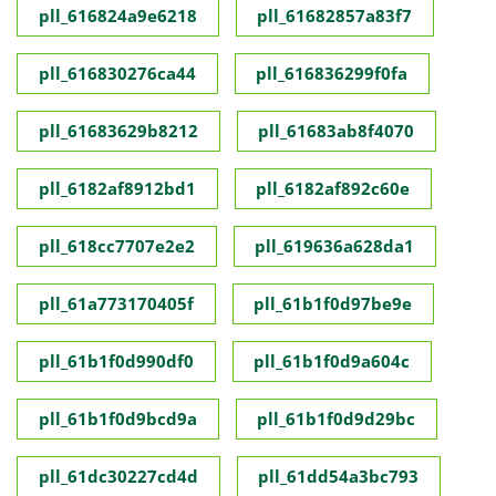
pll_616824a9e6218
pll_61682857a83f7
pll_616830276ca44
pll_616836299f0fa
pll_61683629b8212
pll_61683ab8f4070
pll_6182af8912bd1
pll_6182af892c60e
pll_618cc7707e2e2
pll_619636a628da1
pll_61a773170405f
pll_61b1f0d97be9e
pll_61b1f0d990df0
pll_61b1f0d9a604c
pll_61b1f0d9bcd9a
pll_61b1f0d9d29bc
pll_61dc30227cd4d
pll_61dd54a3bc793