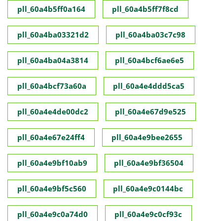
pll_60a4b5ff0a164
pll_60a4b5ff7f8cd
pll_60a4ba03321d2
pll_60a4ba03c7c98
pll_60a4ba04a3814
pll_60a4bcf6ae6e5
pll_60a4bcf73a60a
pll_60a4e4ddd5ca5
pll_60a4e4de00dc2
pll_60a4e67d9e525
pll_60a4e67e24ff4
pll_60a4e9bee2655
pll_60a4e9bf10ab9
pll_60a4e9bf36504
pll_60a4e9bf5c560
pll_60a4e9c0144bc
pll_60a4e9c0a74d0
pll_60a4e9c0cf93c