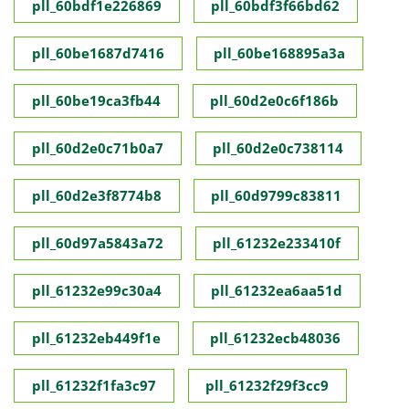
pll_60bdf1e226869
pll_60bdf3f66bd62
pll_60be1687d7416
pll_60be168895a3a
pll_60be19ca3fb44
pll_60d2e0c6f186b
pll_60d2e0c71b0a7
pll_60d2e0c738114
pll_60d2e3f8774b8
pll_60d9799c83811
pll_60d97a5843a72
pll_61232e233410f
pll_61232e99c30a4
pll_61232ea6aa51d
pll_61232eb449f1e
pll_61232ecb48036
pll_61232f1fa3c97
pll_61232f29f3cc9