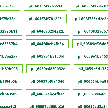
73ccac4ec
pll_603f742265514
pll_603f74228e3f
74f75c35a
pll_603f74f781225
pll_603f756cd2c2
832920b11
pll_6040832942f2b
pll_60408329667
1e85357b4
pll_604f40cb4fb34
pll_60589cf054d
e1b7ea2a7
pll_6059e1b81c0bf
pll_6059e1b845
e1b89b005
pll_6059e6850032c
pll_6059e6d135
7b9f84b5b
pll_60657b9fa1546
pll_60657bbba8
7cbb43989
pll_60657cbe4fb3a
pll_60657cc6420
7cccea4c8
pll_60657cd65ba2d
pll_60657cd8a34