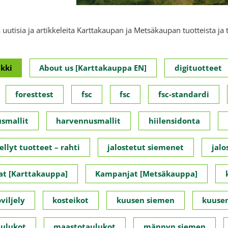
 uutisia ja artikkeleita Karttakaupan ja Metsäkaupan tuotteista ja 
kki
About us [Karttakauppa EN]
digituotteet
foresttest
fsc
fsc
fsc-standardi
smallit
harvennusmallit
hiilensidonta
ellyt tuotteet – rahti
jalostetut siemenet
jalo
t [Karttakauppa]
Kampanjat [Metsäkauppa]
viljely
kosteikot
kuusen siemen
kuusen
ulukot
maastotaulukot
männyn siemen