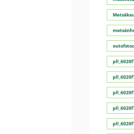
Metsäka
metsänho
outofsto
pll_6020
pll_6020
pll_6020
pll_6020
pll_6020