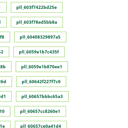
1
pll_603f7422bd25e
d
pll_603f78ed5bb8a
f8
pll_60408329897a5
52
pll_6059e1b7c435f
98b
pll_6059e1b870ee1
26d
pll_60642f227f7c0
9d1
pll_60657bbbc65a3
10
pll_60657cc8260e1
1e
pll_60657ce0a41d4