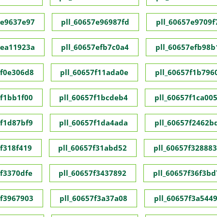
7e9637e97
pll_60657e96987fd
pll_60657e9709f
7ea11923a
pll_60657efb7c0a4
pll_60657efb98b
7f0e306d8
pll_60657f11ada0e
pll_60657f1b796
7f1bb1f00
pll_60657f1bcdeb4
pll_60657f1ca00
7f1d87bf9
pll_60657f1da4ada
pll_60657f2462b
7f318f419
pll_60657f31abd52
pll_60657f32888
7f3370dfe
pll_60657f3437892
pll_60657f36f3bd
7f3967903
pll_60657f3a37a08
pll_60657f3a544