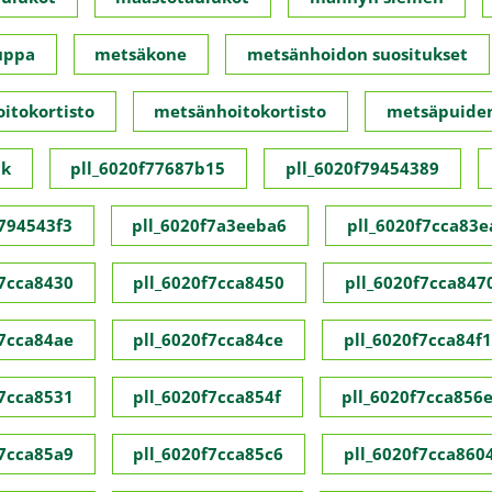
uppa
metsäkone
metsänhoidon suositukset
itokortisto
metsänhoitokortisto
metsäpuide
ck
pll_6020f77687b15
pll_6020f79454389
f794543f3
pll_6020f7a3eeba6
pll_6020f7cca83e
f7cca8430
pll_6020f7cca8450
pll_6020f7cca847
f7cca84ae
pll_6020f7cca84ce
pll_6020f7cca84f1
f7cca8531
pll_6020f7cca854f
pll_6020f7cca856
f7cca85a9
pll_6020f7cca85c6
pll_6020f7cca860