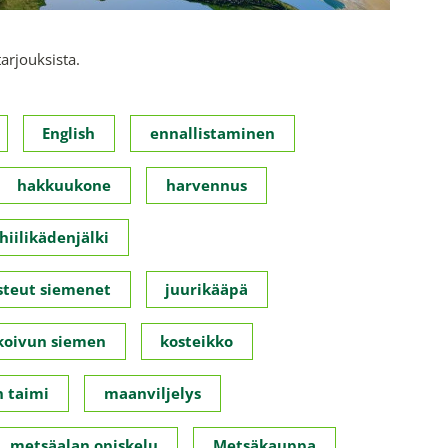
tarjouksista.
English
ennallistaminen
hakkuukone
harvennus
hiilikädenjälki
steut siemenet
juurikääpä
koivun siemen
kosteikko
 taimi
maanviljelys
metsäalan opiskelu
Metsäkauppa