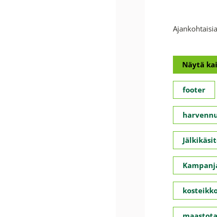
Ajankohtaisia
Näytä kai
footer
harvennu
Jälkikäsit
Kampanja
kosteikko
maastota