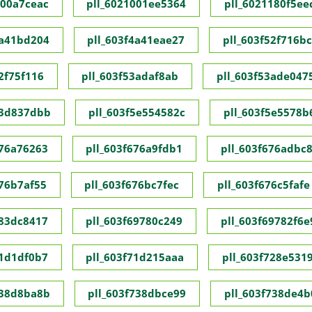
000a7ceac
pll_6021001ee5364
pll_6021180f5ee
4a41bd204
pll_603f4a41eae27
pll_603f52f716b
2f75f116
pll_603f53adaf8ab
pll_603f53ade047
53d837dbb
pll_603f5e554582c
pll_603f5e5578b
676a76263
pll_603f676a9fdb1
pll_603f676adbc
676b7af55
pll_603f676bc7fec
pll_603f676c5fafe
683dc8417
pll_603f69780c249
pll_603f69782f6e
71d1df0b7
pll_603f71d215aaa
pll_603f728e531
738d8ba8b
pll_603f738dbce99
pll_603f738de4b