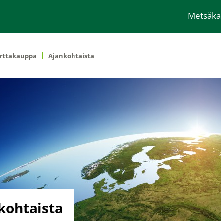
Metsäk
rttakauppa
Ajankohtaista
kohtaista