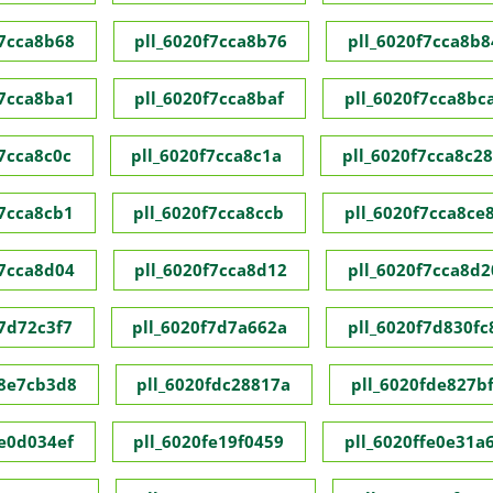
f7cca8b68
pll_6020f7cca8b76
pll_6020f7cca8b8
f7cca8ba1
pll_6020f7cca8baf
pll_6020f7cca8bc
f7cca8c0c
pll_6020f7cca8c1a
pll_6020f7cca8c28
f7cca8cb1
pll_6020f7cca8ccb
pll_6020f7cca8ce
f7cca8d04
pll_6020f7cca8d12
pll_6020f7cca8d2
f7d72c3f7
pll_6020f7d7a662a
pll_6020f7d830fc
f8e7cb3d8
pll_6020fdc28817a
pll_6020fde827bf
fe0d034ef
pll_6020fe19f0459
pll_6020ffe0e31a