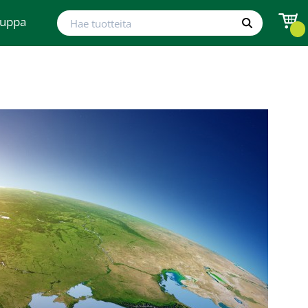
Hae tuotteita
auppa
Hae