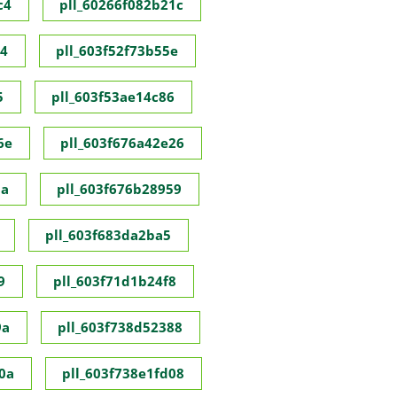
c4
pll_60266f082b21c
c4
pll_603f52f73b55e
5
pll_603f53ae14c86
6e
pll_603f676a42e26
8a
pll_603f676b28959
pll_603f683da2ba5
9
pll_603f71d1b24f8
9a
pll_603f738d52388
0a
pll_603f738e1fd08