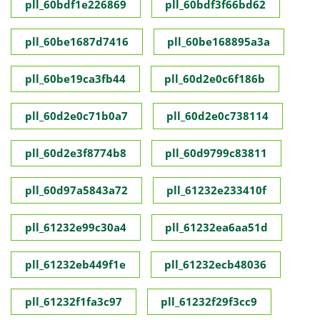
pll_60bdf1e226869
pll_60bdf3f66bd62
pll_60be1687d7416
pll_60be168895a3a
pll_60be19ca3fb44
pll_60d2e0c6f186b
pll_60d2e0c71b0a7
pll_60d2e0c738114
pll_60d2e3f8774b8
pll_60d9799c83811
pll_60d97a5843a72
pll_61232e233410f
pll_61232e99c30a4
pll_61232ea6aa51d
pll_61232eb449f1e
pll_61232ecb48036
pll_61232f1fa3c97
pll_61232f29f3cc9