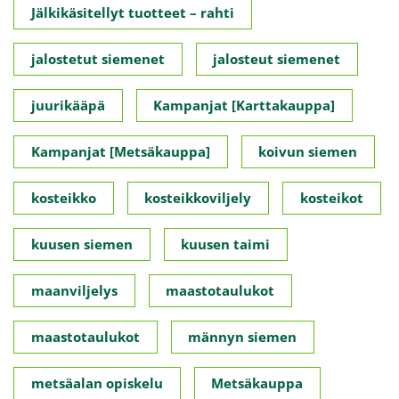
Jälkikäsitellyt tuotteet – rahti
jalostetut siemenet
jalosteut siemenet
juurikääpä
Kampanjat [Karttakauppa]
Kampanjat [Metsäkauppa]
koivun siemen
kosteikko
kosteikkoviljely
kosteikot
kuusen siemen
kuusen taimi
maanviljelys
maastotaulukot
maastotaulukot
männyn siemen
metsäalan opiskelu
Metsäkauppa