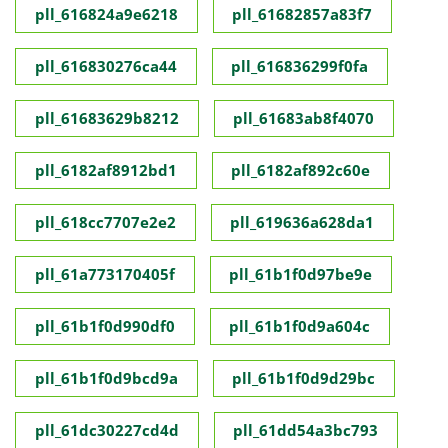
pll_616824a9e6218
pll_61682857a83f7
pll_616830276ca44
pll_616836299f0fa
pll_61683629b8212
pll_61683ab8f4070
pll_6182af8912bd1
pll_6182af892c60e
pll_618cc7707e2e2
pll_619636a628da1
pll_61a773170405f
pll_61b1f0d97be9e
pll_61b1f0d990df0
pll_61b1f0d9a604c
pll_61b1f0d9bcd9a
pll_61b1f0d9d29bc
pll_61dc30227cd4d
pll_61dd54a3bc793