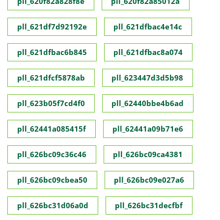
pll_620f82a828f8e
pll_620f82a85012a
pll_621df7d92192e
pll_621dfbac4e14c
pll_621dfbac6b845
pll_621dfbac8a074
pll_621dfcf5878ab
pll_623447d3d5b98
pll_623b05f7cd4f0
pll_62440bbe4b6ad
pll_62441a085415f
pll_62441a09b71e6
pll_626bc09c36c46
pll_626bc09ca4381
pll_626bc09cbea50
pll_626bc09e027a6
pll_626bc31d06a0d
pll_626bc31decfbf