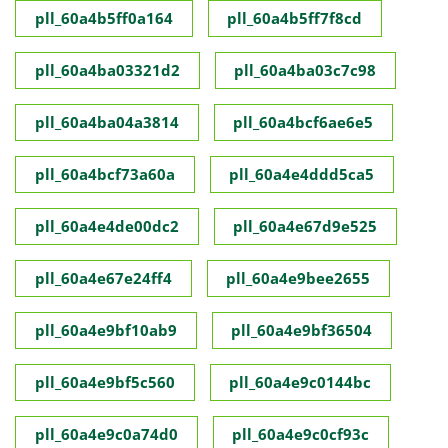
pll_60a4b5ff0a164
pll_60a4b5ff7f8cd
pll_60a4ba03321d2
pll_60a4ba03c7c98
pll_60a4ba04a3814
pll_60a4bcf6ae6e5
pll_60a4bcf73a60a
pll_60a4e4ddd5ca5
pll_60a4e4de00dc2
pll_60a4e67d9e525
pll_60a4e67e24ff4
pll_60a4e9bee2655
pll_60a4e9bf10ab9
pll_60a4e9bf36504
pll_60a4e9bf5c560
pll_60a4e9c0144bc
pll_60a4e9c0a74d0
pll_60a4e9c0cf93c