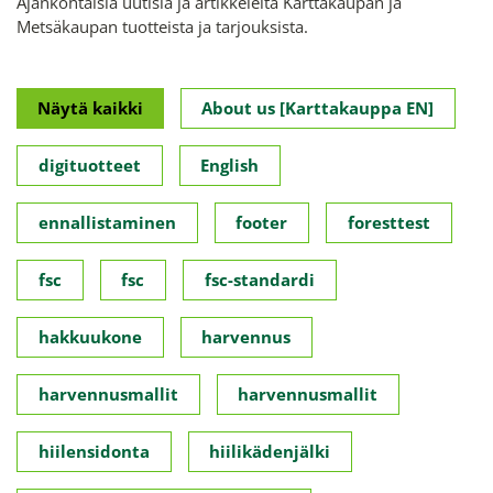
Ajankohtaisia uutisia ja artikkeleita Karttakaupan ja
Metsäkaupan tuotteista ja tarjouksista.
Näytä kaikki
About us [Karttakauppa EN]
digituotteet
English
ennallistaminen
footer
foresttest
fsc
fsc
fsc-standardi
hakkuukone
harvennus
harvennusmallit
harvennusmallit
hiilensidonta
hiilikädenjälki