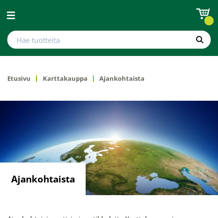
Avaa valikko
Hae tuotteita
Hae
Etusivu
Karttakauppa
Ajankohtaista
Ajankohtaista