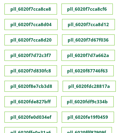
pll_6020f7cca8ce8
pll_6020f7cca8cf6
pll_6020f7cca8d04
pll_6020f7cca8d12
pll_6020f7cca8d20
pll_6020f7d67f036
pll_6020f7d72c3f7
pll_6020f7d7a662a
pll_6020f7d830fc8
pll_6020f87746f63
pll_6020f8e7cb3d8
pll_6020fdc28817a
pll_6020fde827bff
pll_6020fdf9c334b
pll_6020fe0d034ef
pll_6020fe19f0459
pll_6020ffe0e31a6
pll_6020fff87909f