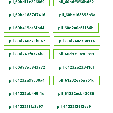
pll_60bdf1e226869
pll_60bdf3f66bd62
pll_60be1687d7416
pll_60be168895a3a
pll_60be19ca3fb44
pll_60d2e0c6f186b
pll_60d2e0c71b0a7
pll_60d2e0c738114
pll_60d2e3f8774b8
pll_60d9799c83811
pll_60d97a5843a72
pll_61232e233410f
pll_61232e99c30a4
pll_61232ea6aa51d
pll_61232eb449f1e
pll_61232ecb48036
pll_61232f1fa3c97
pll_61232f29f3cc9