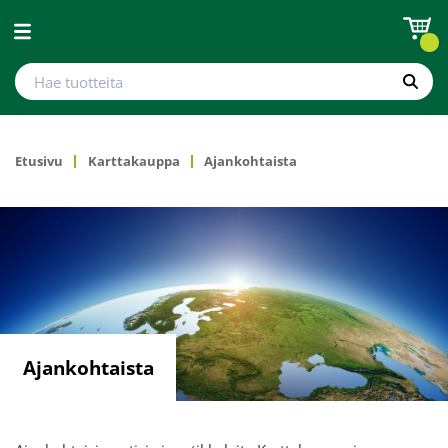
Avaa valikko
Hae tuotteita
Hae
Etusivu
Karttakauppa
Ajankohtaista
Ajankohtaista