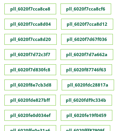
pll_6020f7cca8ce8
pll_6020f7cca8cf6
pll_6020f7cca8d04
pll_6020f7cca8d12
pll_6020f7cca8d20
pll_6020f7d67f036
pll_6020f7d72c3f7
pll_6020f7d7a662a
pll_6020f7d830fc8
pll_6020f87746f63
pll_6020f8e7cb3d8
pll_6020fdc28817a
pll_6020fde827bff
pll_6020fdf9c334b
pll_6020fe0d034ef
pll_6020fe19f0459
pll_6020ffe0e31a6
pll_6020fff87909f