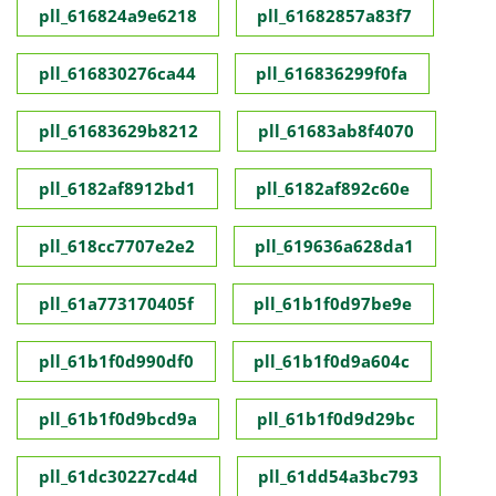
pll_616824a9e6218
pll_61682857a83f7
pll_616830276ca44
pll_616836299f0fa
pll_61683629b8212
pll_61683ab8f4070
pll_6182af8912bd1
pll_6182af892c60e
pll_618cc7707e2e2
pll_619636a628da1
pll_61a773170405f
pll_61b1f0d97be9e
pll_61b1f0d990df0
pll_61b1f0d9a604c
pll_61b1f0d9bcd9a
pll_61b1f0d9d29bc
pll_61dc30227cd4d
pll_61dd54a3bc793