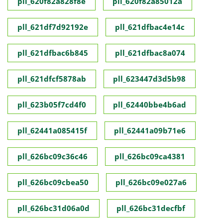
pll_620f82a828f8e
pll_620f82a85012a
pll_621df7d92192e
pll_621dfbac4e14c
pll_621dfbac6b845
pll_621dfbac8a074
pll_621dfcf5878ab
pll_623447d3d5b98
pll_623b05f7cd4f0
pll_62440bbe4b6ad
pll_62441a085415f
pll_62441a09b71e6
pll_626bc09c36c46
pll_626bc09ca4381
pll_626bc09cbea50
pll_626bc09e027a6
pll_626bc31d06a0d
pll_626bc31decfbf