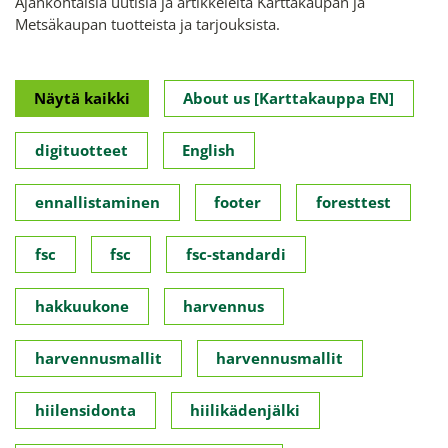
Ajankohtaisia uutisia ja artikkeleita Karttakaupan ja
Metsäkaupan tuotteista ja tarjouksista.
Näytä kaikki
About us [Karttakauppa EN]
digituotteet
English
ennallistaminen
footer
foresttest
fsc
fsc
fsc-standardi
hakkuukone
harvennus
harvennusmallit
harvennusmallit
hiilensidonta
hiilikädenjälki