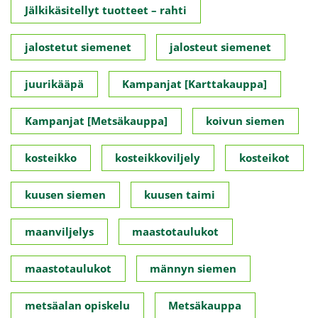
Jälkikäsitellyt tuotteet – rahti
jalostetut siemenet
jalosteut siemenet
juurikääpä
Kampanjat [Karttakauppa]
Kampanjat [Metsäkauppa]
koivun siemen
kosteikko
kosteikkoviljely
kosteikot
kuusen siemen
kuusen taimi
maanviljelys
maastotaulukot
maastotaulukot
männyn siemen
metsäalan opiskelu
Metsäkauppa