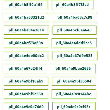
pll_60a4b5ff0a164
pll_60a4b5ff7f8cd
pll_60a4ba03321d2
pll_60a4ba03c7c98
pll_60a4ba04a3814
pll_60a4bcf6ae6e5
pll_60a4bcf73a60a
pll_60a4e4ddd5ca5
pll_60a4e4de00dc2
pll_60a4e67d9e525
pll_60a4e67e24ff4
pll_60a4e9bee2655
pll_60a4e9bf10ab9
pll_60a4e9bf36504
pll_60a4e9bf5c560
pll_60a4e9c0144bc
pll_60a4e9c0a74d0
pll_60a4e9c0cf93c