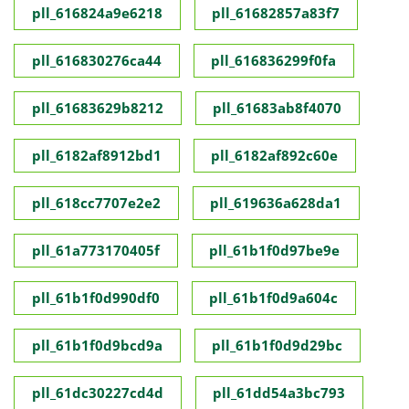
pll_616824a9e6218
pll_61682857a83f7
pll_616830276ca44
pll_616836299f0fa
pll_61683629b8212
pll_61683ab8f4070
pll_6182af8912bd1
pll_6182af892c60e
pll_618cc7707e2e2
pll_619636a628da1
pll_61a773170405f
pll_61b1f0d97be9e
pll_61b1f0d990df0
pll_61b1f0d9a604c
pll_61b1f0d9bcd9a
pll_61b1f0d9d29bc
pll_61dc30227cd4d
pll_61dd54a3bc793