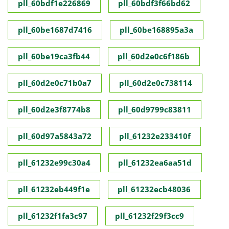
pll_60bdf1e226869
pll_60bdf3f66bd62
pll_60be1687d7416
pll_60be168895a3a
pll_60be19ca3fb44
pll_60d2e0c6f186b
pll_60d2e0c71b0a7
pll_60d2e0c738114
pll_60d2e3f8774b8
pll_60d9799c83811
pll_60d97a5843a72
pll_61232e233410f
pll_61232e99c30a4
pll_61232ea6aa51d
pll_61232eb449f1e
pll_61232ecb48036
pll_61232f1fa3c97
pll_61232f29f3cc9