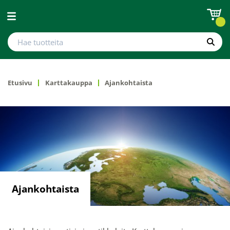
Avaa valikko
Hae tuotteita
Hae
Etusivu
Karttakauppa
Ajankohtaista
Ajankohtaista