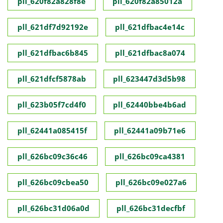
pll_620f82a828f8e
pll_620f82a85012a
pll_621df7d92192e
pll_621dfbac4e14c
pll_621dfbac6b845
pll_621dfbac8a074
pll_621dfcf5878ab
pll_623447d3d5b98
pll_623b05f7cd4f0
pll_62440bbe4b6ad
pll_62441a085415f
pll_62441a09b71e6
pll_626bc09c36c46
pll_626bc09ca4381
pll_626bc09cbea50
pll_626bc09e027a6
pll_626bc31d06a0d
pll_626bc31decfbf