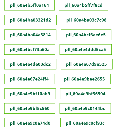
pll_60a4b5ff0a164
pll_60a4b5ff7f8cd
pll_60a4ba03321d2
pll_60a4ba03c7c98
pll_60a4ba04a3814
pll_60a4bcf6ae6e5
pll_60a4bcf73a60a
pll_60a4e4ddd5ca5
pll_60a4e4de00dc2
pll_60a4e67d9e525
pll_60a4e67e24ff4
pll_60a4e9bee2655
pll_60a4e9bf10ab9
pll_60a4e9bf36504
pll_60a4e9bf5c560
pll_60a4e9c0144bc
pll_60a4e9c0a74d0
pll_60a4e9c0cf93c