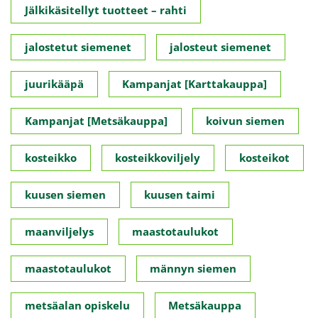
Jälkikäsitellyt tuotteet – rahti
jalostetut siemenet
jalosteut siemenet
juurikääpä
Kampanjat [Karttakauppa]
Kampanjat [Metsäkauppa]
koivun siemen
kosteikko
kosteikkoviljely
kosteikot
kuusen siemen
kuusen taimi
maanviljelys
maastotaulukot
maastotaulukot
männyn siemen
metsäalan opiskelu
Metsäkauppa