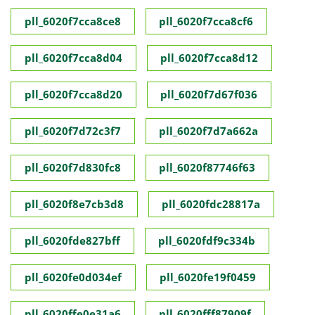
pll_6020f7cca8ce8
pll_6020f7cca8cf6
pll_6020f7cca8d04
pll_6020f7cca8d12
pll_6020f7cca8d20
pll_6020f7d67f036
pll_6020f7d72c3f7
pll_6020f7d7a662a
pll_6020f7d830fc8
pll_6020f87746f63
pll_6020f8e7cb3d8
pll_6020fdc28817a
pll_6020fde827bff
pll_6020fdf9c334b
pll_6020fe0d034ef
pll_6020fe19f0459
pll_6020ffe0e31a6
pll_6020fff87909f