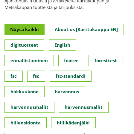
Ajankohtaisia uutisia ja artikkeleita Karttakaupan ja
Metsäkaupan tuotteista ja tarjouksista.
Näytä kaikki
About us [Karttakauppa EN]
digituotteet
English
ennallistaminen
footer
foresttest
fsc
fsc
fsc-standardi
hakkuukone
harvennus
harvennusmallit
harvennusmallit
hiilensidonta
hiilikädenjälki