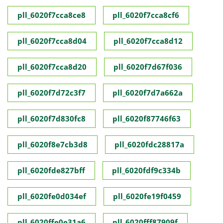
pll_6020f7cca8ce8
pll_6020f7cca8cf6
pll_6020f7cca8d04
pll_6020f7cca8d12
pll_6020f7cca8d20
pll_6020f7d67f036
pll_6020f7d72c3f7
pll_6020f7d7a662a
pll_6020f7d830fc8
pll_6020f87746f63
pll_6020f8e7cb3d8
pll_6020fdc28817a
pll_6020fde827bff
pll_6020fdf9c334b
pll_6020fe0d034ef
pll_6020fe19f0459
pll_6020ffe0e31a6
pll_6020fff87909f