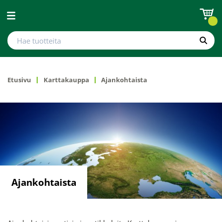
Avaa valikko
Hae tuotteita
Hae
Etusivu
Karttakauppa
Ajankohtaista
Ajankohtaista