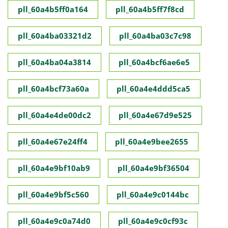
pll_60a4b5ff0a164
pll_60a4b5ff7f8cd
pll_60a4ba03321d2
pll_60a4ba03c7c98
pll_60a4ba04a3814
pll_60a4bcf6ae6e5
pll_60a4bcf73a60a
pll_60a4e4ddd5ca5
pll_60a4e4de00dc2
pll_60a4e67d9e525
pll_60a4e67e24ff4
pll_60a4e9bee2655
pll_60a4e9bf10ab9
pll_60a4e9bf36504
pll_60a4e9bf5c560
pll_60a4e9c0144bc
pll_60a4e9c0a74d0
pll_60a4e9c0cf93c