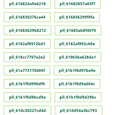
pll_616824a9e6218
pll_61682857a83f7
pll_616830276ca44
pll_616836299f0fa
pll_61683629b8212
pll_61683ab8f4070
pll_6182af8912bd1
pll_6182af892c60e
pll_618cc7707e2e2
pll_619636a628da1
pll_61a773170405f
pll_61b1f0d97be9e
pll_61b1f0d990df0
pll_61b1f0d9a604c
pll_61b1f0d9bcd9a
pll_61b1f0d9d29bc
pll_61dc30227cd4d
pll_61dd54a3bc793