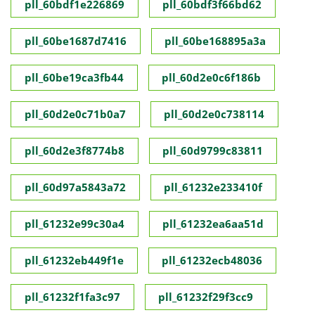
pll_60bdf1e226869
pll_60bdf3f66bd62
pll_60be1687d7416
pll_60be168895a3a
pll_60be19ca3fb44
pll_60d2e0c6f186b
pll_60d2e0c71b0a7
pll_60d2e0c738114
pll_60d2e3f8774b8
pll_60d9799c83811
pll_60d97a5843a72
pll_61232e233410f
pll_61232e99c30a4
pll_61232ea6aa51d
pll_61232eb449f1e
pll_61232ecb48036
pll_61232f1fa3c97
pll_61232f29f3cc9