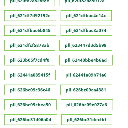
pll_620f82a828f8e
pll_620f82a85012a
pll_621df7d92192e
pll_621dfbac4e14c
pll_621dfbac6b845
pll_621dfbac8a074
pll_621dfcf5878ab
pll_623447d3d5b98
pll_623b05f7cd4f0
pll_62440bbe4b6ad
pll_62441a085415f
pll_62441a09b71e6
pll_626bc09c36c46
pll_626bc09ca4381
pll_626bc09cbea50
pll_626bc09e027a6
pll_626bc31d06a0d
pll_626bc31decfbf