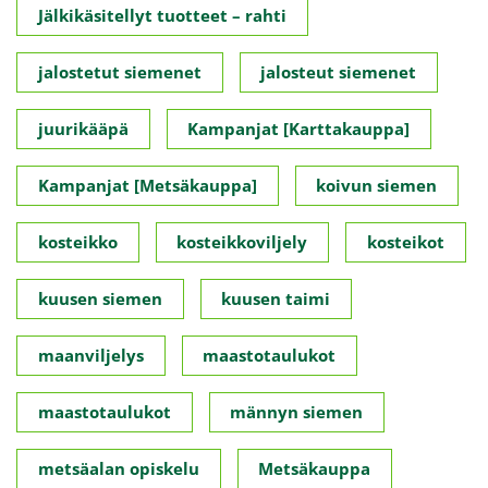
Jälkikäsitellyt tuotteet – rahti
jalostetut siemenet
jalosteut siemenet
juurikääpä
Kampanjat [Karttakauppa]
Kampanjat [Metsäkauppa]
koivun siemen
kosteikko
kosteikkoviljely
kosteikot
kuusen siemen
kuusen taimi
maanviljelys
maastotaulukot
maastotaulukot
männyn siemen
metsäalan opiskelu
Metsäkauppa