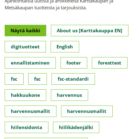
Ajankohtaisia uutisia ja artikkeleita Karttakaupan ja
Metsäkaupan tuotteista ja tarjouksista.
Näytä kaikki
About us [Karttakauppa EN]
digituotteet
English
ennallistaminen
footer
foresttest
fsc
fsc
fsc-standardi
hakkuukone
harvennus
harvennusmallit
harvennusmallit
hiilensidonta
hiilikädenjälki