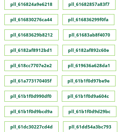
pll_616824a9e6218
pll_61682857a83f7
pll_616830276ca44
pll_616836299f0fa
pll_61683629b8212
pll_61683ab8f4070
pll_6182af8912bd1
pll_6182af892c60e
pll_618cc7707e2e2
pll_619636a628da1
pll_61a773170405f
pll_61b1f0d97be9e
pll_61b1f0d990df0
pll_61b1f0d9a604c
pll_61b1f0d9bcd9a
pll_61b1f0d9d29bc
pll_61dc30227cd4d
pll_61dd54a3bc793