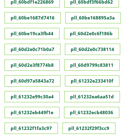
pll_60bdf1e226869
pll_60bdf3f66bd62
pll_60be1687d7416
pll_60be168895a3a
pll_60be19ca3fb44
pll_60d2e0c6f186b
pll_60d2e0c71b0a7
pll_60d2e0c738114
pll_60d2e3f8774b8
pll_60d9799c83811
pll_60d97a5843a72
pll_61232e233410f
pll_61232e99c30a4
pll_61232ea6aa51d
pll_61232eb449f1e
pll_61232ecb48036
pll_61232f1fa3c97
pll_61232f29f3cc9