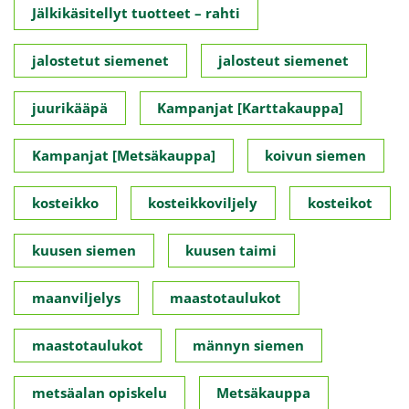
Jälkikäsitellyt tuotteet – rahti
jalostetut siemenet
jalosteut siemenet
juurikääpä
Kampanjat [Karttakauppa]
Kampanjat [Metsäkauppa]
koivun siemen
kosteikko
kosteikkoviljely
kosteikot
kuusen siemen
kuusen taimi
maanviljelys
maastotaulukot
maastotaulukot
männyn siemen
metsäalan opiskelu
Metsäkauppa