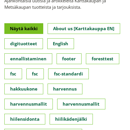
Ajankohtaisia uutisia ja artikkeleita Karttakaupan ja
Metsäkaupan tuotteista ja tarjouksista.
Näytä kaikki
About us [Karttakauppa EN]
digituotteet
English
ennallistaminen
footer
foresttest
fsc
fsc
fsc-standardi
hakkuukone
harvennus
harvennusmallit
harvennusmallit
hiilensidonta
hiilikädenjälki