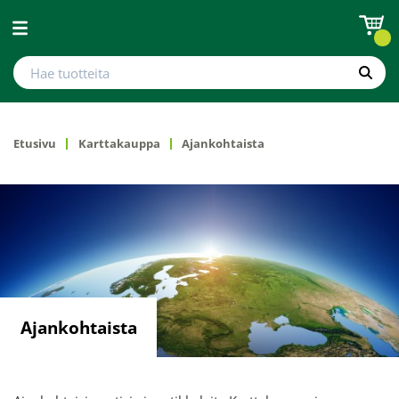
Avaa valikko
Hae tuotteita
Hae
Etusivu
Karttakauppa
Ajankohtaista
Ajankohtaista