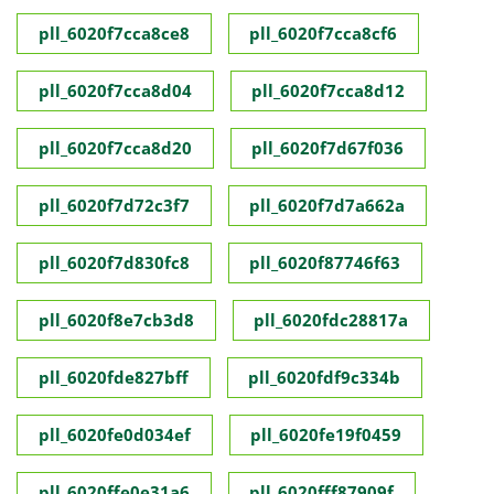
pll_6020f7cca8ce8
pll_6020f7cca8cf6
pll_6020f7cca8d04
pll_6020f7cca8d12
pll_6020f7cca8d20
pll_6020f7d67f036
pll_6020f7d72c3f7
pll_6020f7d7a662a
pll_6020f7d830fc8
pll_6020f87746f63
pll_6020f8e7cb3d8
pll_6020fdc28817a
pll_6020fde827bff
pll_6020fdf9c334b
pll_6020fe0d034ef
pll_6020fe19f0459
pll_6020ffe0e31a6
pll_6020fff87909f