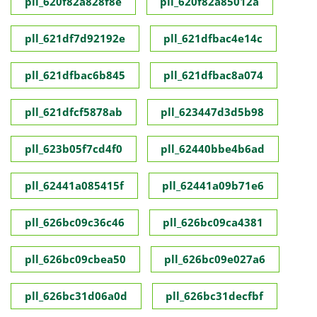
pll_620f82a828f8e
pll_620f82a85012a
pll_621df7d92192e
pll_621dfbac4e14c
pll_621dfbac6b845
pll_621dfbac8a074
pll_621dfcf5878ab
pll_623447d3d5b98
pll_623b05f7cd4f0
pll_62440bbe4b6ad
pll_62441a085415f
pll_62441a09b71e6
pll_626bc09c36c46
pll_626bc09ca4381
pll_626bc09cbea50
pll_626bc09e027a6
pll_626bc31d06a0d
pll_626bc31decfbf