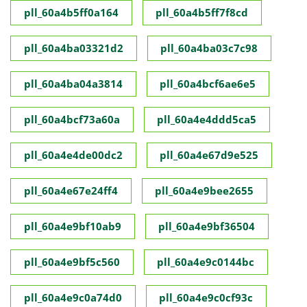
pll_60a4b5ff0a164
pll_60a4b5ff7f8cd
pll_60a4ba03321d2
pll_60a4ba03c7c98
pll_60a4ba04a3814
pll_60a4bcf6ae6e5
pll_60a4bcf73a60a
pll_60a4e4ddd5ca5
pll_60a4e4de00dc2
pll_60a4e67d9e525
pll_60a4e67e24ff4
pll_60a4e9bee2655
pll_60a4e9bf10ab9
pll_60a4e9bf36504
pll_60a4e9bf5c560
pll_60a4e9c0144bc
pll_60a4e9c0a74d0
pll_60a4e9c0cf93c