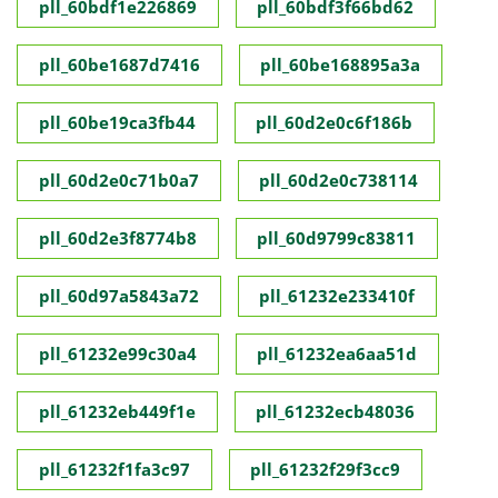
pll_60bdf1e226869
pll_60bdf3f66bd62
pll_60be1687d7416
pll_60be168895a3a
pll_60be19ca3fb44
pll_60d2e0c6f186b
pll_60d2e0c71b0a7
pll_60d2e0c738114
pll_60d2e3f8774b8
pll_60d9799c83811
pll_60d97a5843a72
pll_61232e233410f
pll_61232e99c30a4
pll_61232ea6aa51d
pll_61232eb449f1e
pll_61232ecb48036
pll_61232f1fa3c97
pll_61232f29f3cc9