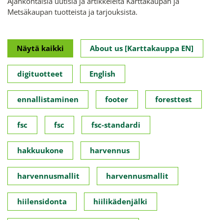
Ajankohtaisia uutisia ja artikkeleita Karttakaupan ja
Metsäkaupan tuotteista ja tarjouksista.
Näytä kaikki
About us [Karttakauppa EN]
digituotteet
English
ennallistaminen
footer
foresttest
fsc
fsc
fsc-standardi
hakkuukone
harvennus
harvennusmallit
harvennusmallit
hiilensidonta
hiilikädenjälki