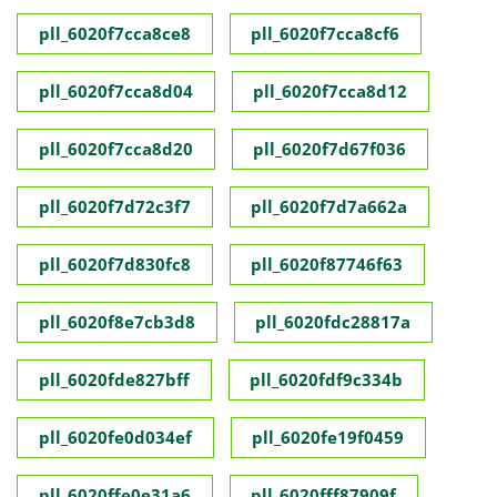
pll_6020f7cca8ce8
pll_6020f7cca8cf6
pll_6020f7cca8d04
pll_6020f7cca8d12
pll_6020f7cca8d20
pll_6020f7d67f036
pll_6020f7d72c3f7
pll_6020f7d7a662a
pll_6020f7d830fc8
pll_6020f87746f63
pll_6020f8e7cb3d8
pll_6020fdc28817a
pll_6020fde827bff
pll_6020fdf9c334b
pll_6020fe0d034ef
pll_6020fe19f0459
pll_6020ffe0e31a6
pll_6020fff87909f