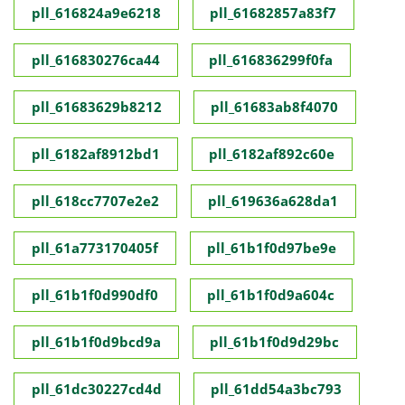
pll_616824a9e6218
pll_61682857a83f7
pll_616830276ca44
pll_616836299f0fa
pll_61683629b8212
pll_61683ab8f4070
pll_6182af8912bd1
pll_6182af892c60e
pll_618cc7707e2e2
pll_619636a628da1
pll_61a773170405f
pll_61b1f0d97be9e
pll_61b1f0d990df0
pll_61b1f0d9a604c
pll_61b1f0d9bcd9a
pll_61b1f0d9d29bc
pll_61dc30227cd4d
pll_61dd54a3bc793