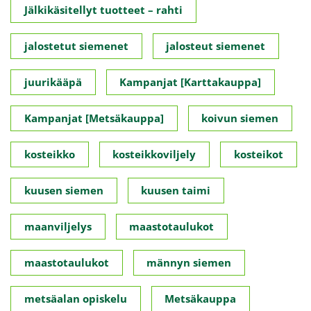
Jälkikäsitellyt tuotteet – rahti
jalostetut siemenet
jalosteut siemenet
juurikääpä
Kampanjat [Karttakauppa]
Kampanjat [Metsäkauppa]
koivun siemen
kosteikko
kosteikkoviljely
kosteikot
kuusen siemen
kuusen taimi
maanviljelys
maastotaulukot
maastotaulukot
männyn siemen
metsäalan opiskelu
Metsäkauppa