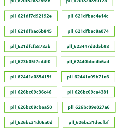
pll_620f82a828f8e
pll_620f82a85012a
pll_621df7d92192e
pll_621dfbac4e14c
pll_621dfbac6b845
pll_621dfbac8a074
pll_621dfcf5878ab
pll_623447d3d5b98
pll_623b05f7cd4f0
pll_62440bbe4b6ad
pll_62441a085415f
pll_62441a09b71e6
pll_626bc09c36c46
pll_626bc09ca4381
pll_626bc09cbea50
pll_626bc09e027a6
pll_626bc31d06a0d
pll_626bc31decfbf