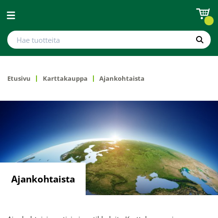
Avaa valikko
Hae tuotteita
Hae
Etusivu
Karttakauppa
Ajankohtaista
Ajankohtaista