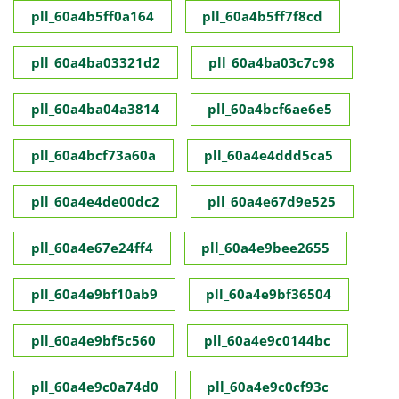
pll_60a4b5ff0a164
pll_60a4b5ff7f8cd
pll_60a4ba03321d2
pll_60a4ba03c7c98
pll_60a4ba04a3814
pll_60a4bcf6ae6e5
pll_60a4bcf73a60a
pll_60a4e4ddd5ca5
pll_60a4e4de00dc2
pll_60a4e67d9e525
pll_60a4e67e24ff4
pll_60a4e9bee2655
pll_60a4e9bf10ab9
pll_60a4e9bf36504
pll_60a4e9bf5c560
pll_60a4e9c0144bc
pll_60a4e9c0a74d0
pll_60a4e9c0cf93c