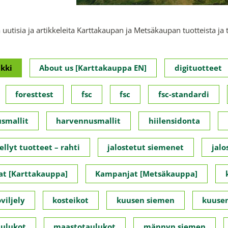
 uutisia ja artikkeleita Karttakaupan ja Metsäkaupan tuotteista ja 
kki
About us [Karttakauppa EN]
digituotteet
foresttest
fsc
fsc
fsc-standardi
smallit
harvennusmallit
hiilensidonta
ellyt tuotteet – rahti
jalostetut siemenet
jalo
t [Karttakauppa]
Kampanjat [Metsäkauppa]
viljely
kosteikot
kuusen siemen
kuusen
ulukot
maastotaulukot
männyn siemen