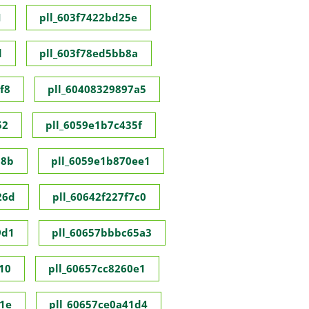
1
pll_603f7422bd25e
d
pll_603f78ed5bb8a
f8
pll_60408329897a5
52
pll_6059e1b7c435f
98b
pll_6059e1b870ee1
26d
pll_60642f227f7c0
9d1
pll_60657bbbc65a3
10
pll_60657cc8260e1
1e
pll_60657ce0a41d4