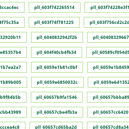
73ccac4ec
pll_603f742265514
pll_603f74228e3f
74f75c35a
pll_603f74f781225
pll_603f756cd2c2
832920b11
pll_6040832942f2b
pll_60408329667
1e85357b4
pll_604f40cb4fb34
pll_60589cf054d
e1b7ea2a7
pll_6059e1b81c0bf
pll_6059e1b845
e1b89b005
pll_6059e6850032c
pll_6059e6d135
7b9f84b5b
pll_60657b9fa1546
pll_60657bbba8
7cbb43989
pll_60657cbe4fb3a
pll_60657cc6420
7cccea4c8
pll_60657cd65ba2d
pll_60657cd8a34