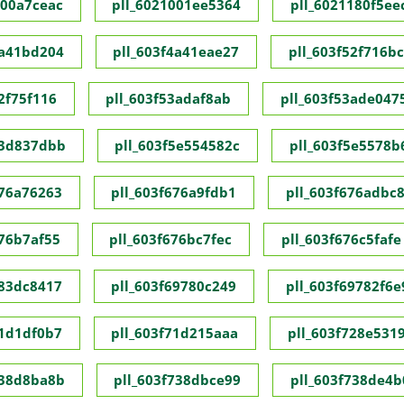
000a7ceac
pll_6021001ee5364
pll_6021180f5ee
4a41bd204
pll_603f4a41eae27
pll_603f52f716b
2f75f116
pll_603f53adaf8ab
pll_603f53ade047
53d837dbb
pll_603f5e554582c
pll_603f5e5578b
676a76263
pll_603f676a9fdb1
pll_603f676adbc
676b7af55
pll_603f676bc7fec
pll_603f676c5fafe
683dc8417
pll_603f69780c249
pll_603f69782f6e
71d1df0b7
pll_603f71d215aaa
pll_603f728e531
738d8ba8b
pll_603f738dbce99
pll_603f738de4b