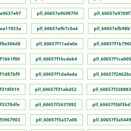
7e9637e97
pll_60657e96987fd
pll_60657e9709f
7ea11923a
pll_60657efb7c0a4
pll_60657efb98b
7f0e306d8
pll_60657f11ada0e
pll_60657f1b796
7f1bb1f00
pll_60657f1bcdeb4
pll_60657f1ca00
7f1d87bf9
pll_60657f1da4ada
pll_60657f2462b
7f318f419
pll_60657f31abd52
pll_60657f32888
7f3370dfe
pll_60657f3437892
pll_60657f36f3bd
7f3967903
pll_60657f3a37a08
pll_60657f3a544