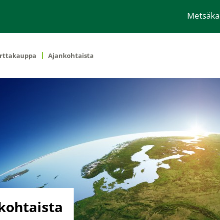
Metsäk
rttakauppa
Ajankohtaista
kohtaista