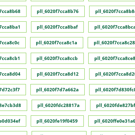
f7cca8b68
pll_6020f7cca8b76
pll_6020f7cca8b8
f7cca8ba1
pll_6020f7cca8baf
pll_6020f7cca8bc
f7cca8c0c
pll_6020f7cca8c1a
pll_6020f7cca8c28
f7cca8cb1
pll_6020f7cca8ccb
pll_6020f7cca8ce
f7cca8d04
pll_6020f7cca8d12
pll_6020f7cca8d2
f7d72c3f7
pll_6020f7d7a662a
pll_6020f7d830fc
f8e7cb3d8
pll_6020fdc28817a
pll_6020fde827bf
fe0d034ef
pll_6020fe19f0459
pll_6020ffe0e31a