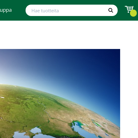
Hae tuotteita
auppa
Hae