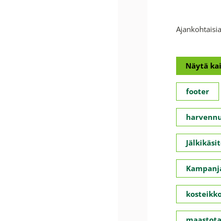
Ajankohtaisia
Näytä kai
footer
harvennu
Jälkikäsit
Kampanja
kosteikko
maastota