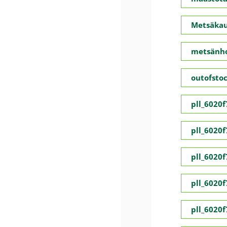
Metsäka
metsänho
outofsto
pll_6020
pll_6020
pll_6020
pll_6020
pll_6020