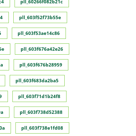
c4
pll_60266f082b21c
c4
pll_603f52f73b55e
5
pll_603f53ae14c86
6e
pll_603f676a42e26
8a
pll_603f676b28959
pll_603f683da2ba5
9
pll_603f71d1b24f8
9a
pll_603f738d52388
0a
pll_603f738e1fd08