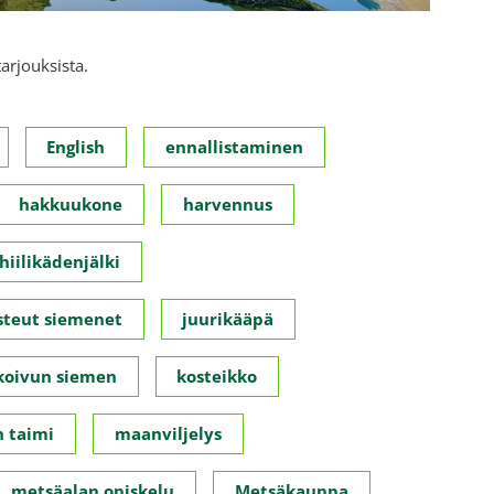
tarjouksista.
English
ennallistaminen
hakkuukone
harvennus
hiilikädenjälki
steut siemenet
juurikääpä
koivun siemen
kosteikko
 taimi
maanviljelys
metsäalan opiskelu
Metsäkauppa