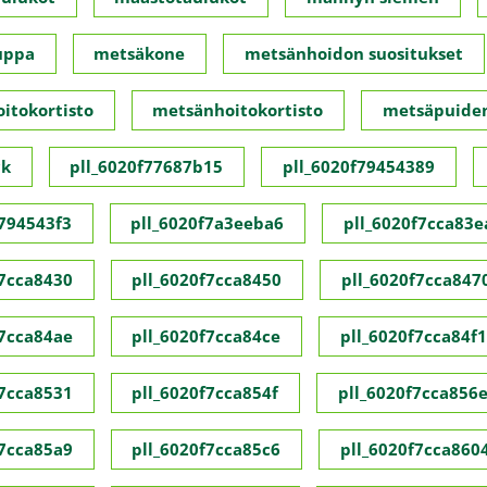
uppa
metsäkone
metsänhoidon suositukset
itokortisto
metsänhoitokortisto
metsäpuide
ck
pll_6020f77687b15
pll_6020f79454389
f794543f3
pll_6020f7a3eeba6
pll_6020f7cca83e
f7cca8430
pll_6020f7cca8450
pll_6020f7cca847
f7cca84ae
pll_6020f7cca84ce
pll_6020f7cca84f1
f7cca8531
pll_6020f7cca854f
pll_6020f7cca856
f7cca85a9
pll_6020f7cca85c6
pll_6020f7cca860