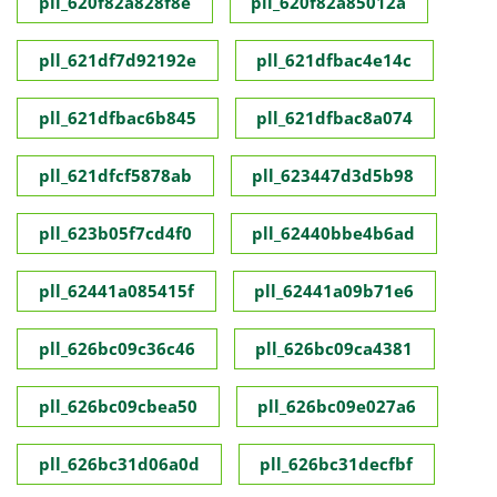
pll_620f82a828f8e
pll_620f82a85012a
pll_621df7d92192e
pll_621dfbac4e14c
pll_621dfbac6b845
pll_621dfbac8a074
pll_621dfcf5878ab
pll_623447d3d5b98
pll_623b05f7cd4f0
pll_62440bbe4b6ad
pll_62441a085415f
pll_62441a09b71e6
pll_626bc09c36c46
pll_626bc09ca4381
pll_626bc09cbea50
pll_626bc09e027a6
pll_626bc31d06a0d
pll_626bc31decfbf