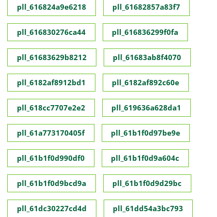
pll_616824a9e6218
pll_61682857a83f7
pll_616830276ca44
pll_616836299f0fa
pll_61683629b8212
pll_61683ab8f4070
pll_6182af8912bd1
pll_6182af892c60e
pll_618cc7707e2e2
pll_619636a628da1
pll_61a773170405f
pll_61b1f0d97be9e
pll_61b1f0d990df0
pll_61b1f0d9a604c
pll_61b1f0d9bcd9a
pll_61b1f0d9d29bc
pll_61dc30227cd4d
pll_61dd54a3bc793