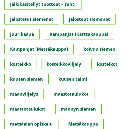
Jälkikäsitellyt tuotteet – rahti
jalostetut siemenet
jalosteut siemenet
juurikääpä
Kampanjat [Karttakauppa]
Kampanjat [Metsäkauppa]
koivun siemen
kosteikko
kosteikkoviljely
kosteikot
kuusen siemen
kuusen taimi
maanviljelys
maastotaulukot
maastotaulukot
männyn siemen
metsäalan opiskelu
Metsäkauppa