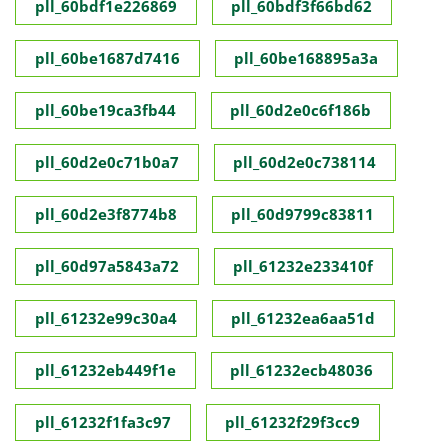
pll_60bdf1e226869
pll_60bdf3f66bd62
pll_60be1687d7416
pll_60be168895a3a
pll_60be19ca3fb44
pll_60d2e0c6f186b
pll_60d2e0c71b0a7
pll_60d2e0c738114
pll_60d2e3f8774b8
pll_60d9799c83811
pll_60d97a5843a72
pll_61232e233410f
pll_61232e99c30a4
pll_61232ea6aa51d
pll_61232eb449f1e
pll_61232ecb48036
pll_61232f1fa3c97
pll_61232f29f3cc9