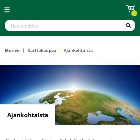
Avaa valikko
Hae tuotteita
Hae
Etusivu
Karttakauppa
Ajankohtaista
Ajankohtaista