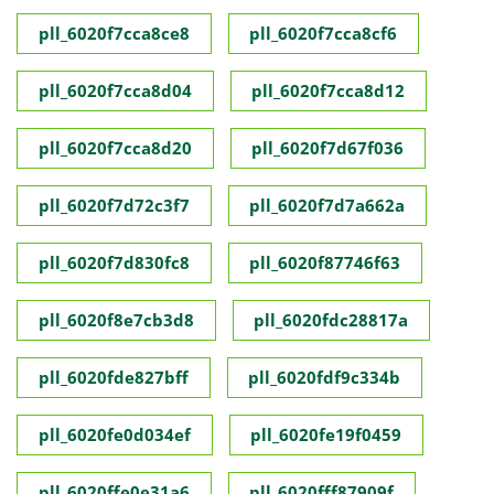
pll_6020f7cca8ce8
pll_6020f7cca8cf6
pll_6020f7cca8d04
pll_6020f7cca8d12
pll_6020f7cca8d20
pll_6020f7d67f036
pll_6020f7d72c3f7
pll_6020f7d7a662a
pll_6020f7d830fc8
pll_6020f87746f63
pll_6020f8e7cb3d8
pll_6020fdc28817a
pll_6020fde827bff
pll_6020fdf9c334b
pll_6020fe0d034ef
pll_6020fe19f0459
pll_6020ffe0e31a6
pll_6020fff87909f