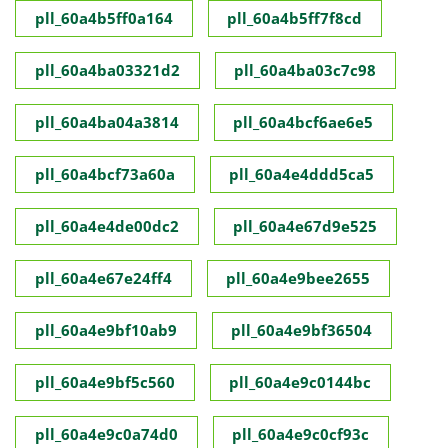
pll_60a4b5ff0a164
pll_60a4b5ff7f8cd
pll_60a4ba03321d2
pll_60a4ba03c7c98
pll_60a4ba04a3814
pll_60a4bcf6ae6e5
pll_60a4bcf73a60a
pll_60a4e4ddd5ca5
pll_60a4e4de00dc2
pll_60a4e67d9e525
pll_60a4e67e24ff4
pll_60a4e9bee2655
pll_60a4e9bf10ab9
pll_60a4e9bf36504
pll_60a4e9bf5c560
pll_60a4e9c0144bc
pll_60a4e9c0a74d0
pll_60a4e9c0cf93c