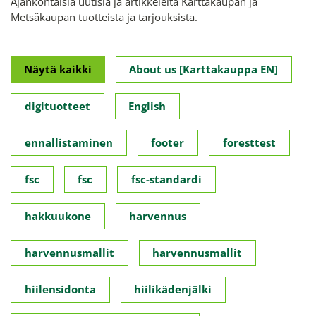
Ajankohtaisia uutisia ja artikkeleita Karttakaupan ja
Metsäkaupan tuotteista ja tarjouksista.
Näytä kaikki
About us [Karttakauppa EN]
digituotteet
English
ennallistaminen
footer
foresttest
fsc
fsc
fsc-standardi
hakkuukone
harvennus
harvennusmallit
harvennusmallit
hiilensidonta
hiilikädenjälki