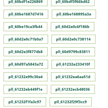
pll_60bdf1e226869
pll_60bdf3f66bd62
pll_60be1687d7416
pll_60be168895a3a
pll_60be19ca3fb44
pll_60d2e0c6f186b
pll_60d2e0c71b0a7
pll_60d2e0c738114
pll_60d2e3f8774b8
pll_60d9799c83811
pll_60d97a5843a72
pll_61232e233410f
pll_61232e99c30a4
pll_61232ea6aa51d
pll_61232eb449f1e
pll_61232ecb48036
pll_61232f1fa3c97
pll_61232f29f3cc9