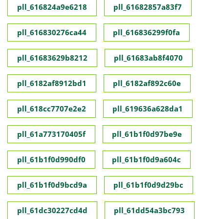
pll_616824a9e6218
pll_61682857a83f7
pll_616830276ca44
pll_616836299f0fa
pll_61683629b8212
pll_61683ab8f4070
pll_6182af8912bd1
pll_6182af892c60e
pll_618cc7707e2e2
pll_619636a628da1
pll_61a773170405f
pll_61b1f0d97be9e
pll_61b1f0d990df0
pll_61b1f0d9a604c
pll_61b1f0d9bcd9a
pll_61b1f0d9d29bc
pll_61dc30227cd4d
pll_61dd54a3bc793