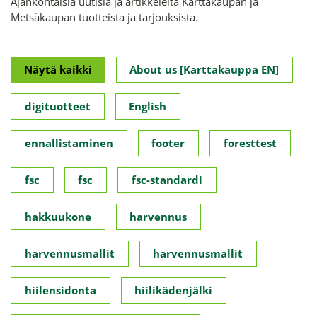
Ajankohtaisia uutisia ja artikkeleita Karttakaupan ja
Metsäkaupan tuotteista ja tarjouksista.
Näytä kaikki
About us [Karttakauppa EN]
digituotteet
English
ennallistaminen
footer
foresttest
fsc
fsc
fsc-standardi
hakkuukone
harvennus
harvennusmallit
harvennusmallit
hiilensidonta
hiilikädenjälki