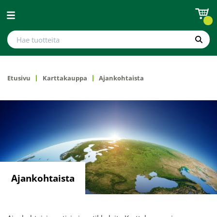
Avaa valikko
Hae tuotteita
Hae
Etusivu
Karttakauppa
Ajankohtaista
Ajankohtaista