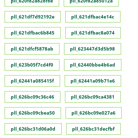
pll_620f82a828f8e
pll_620f82a85012a
pll_621df7d92192e
pll_621dfbac4e14c
pll_621dfbac6b845
pll_621dfbac8a074
pll_621dfcf5878ab
pll_623447d3d5b98
pll_623b05f7cd4f0
pll_62440bbe4b6ad
pll_62441a085415f
pll_62441a09b71e6
pll_626bc09c36c46
pll_626bc09ca4381
pll_626bc09cbea50
pll_626bc09e027a6
pll_626bc31d06a0d
pll_626bc31decfbf