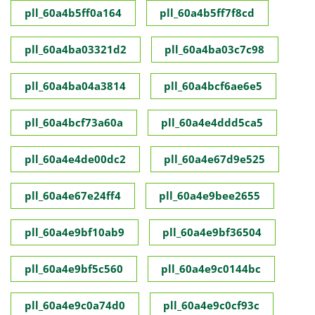
pll_60a4b5ff0a164
pll_60a4b5ff7f8cd
pll_60a4ba03321d2
pll_60a4ba03c7c98
pll_60a4ba04a3814
pll_60a4bcf6ae6e5
pll_60a4bcf73a60a
pll_60a4e4ddd5ca5
pll_60a4e4de00dc2
pll_60a4e67d9e525
pll_60a4e67e24ff4
pll_60a4e9bee2655
pll_60a4e9bf10ab9
pll_60a4e9bf36504
pll_60a4e9bf5c560
pll_60a4e9c0144bc
pll_60a4e9c0a74d0
pll_60a4e9c0cf93c