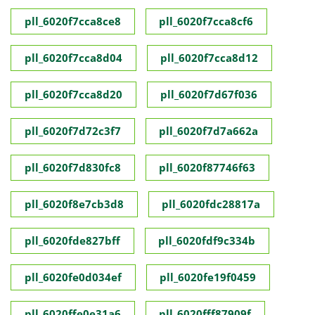
pll_6020f7cca8ce8
pll_6020f7cca8cf6
pll_6020f7cca8d04
pll_6020f7cca8d12
pll_6020f7cca8d20
pll_6020f7d67f036
pll_6020f7d72c3f7
pll_6020f7d7a662a
pll_6020f7d830fc8
pll_6020f87746f63
pll_6020f8e7cb3d8
pll_6020fdc28817a
pll_6020fde827bff
pll_6020fdf9c334b
pll_6020fe0d034ef
pll_6020fe19f0459
pll_6020ffe0e31a6
pll_6020fff87909f