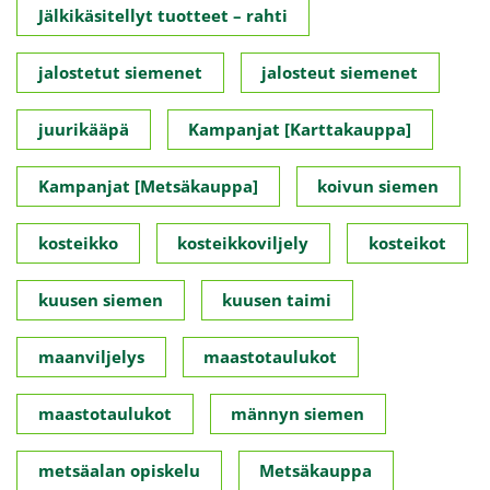
Jälkikäsitellyt tuotteet – rahti
jalostetut siemenet
jalosteut siemenet
juurikääpä
Kampanjat [Karttakauppa]
Kampanjat [Metsäkauppa]
koivun siemen
kosteikko
kosteikkoviljely
kosteikot
kuusen siemen
kuusen taimi
maanviljelys
maastotaulukot
maastotaulukot
männyn siemen
metsäalan opiskelu
Metsäkauppa