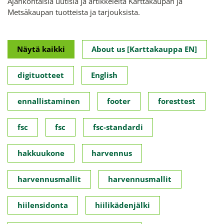
Ajankohtaisia uutisia ja artikkeleita Karttakaupan ja
Metsäkaupan tuotteista ja tarjouksista.
Näytä kaikki
About us [Karttakauppa EN]
digituotteet
English
ennallistaminen
footer
foresttest
fsc
fsc
fsc-standardi
hakkuukone
harvennus
harvennusmallit
harvennusmallit
hiilensidonta
hiilikädenjälki