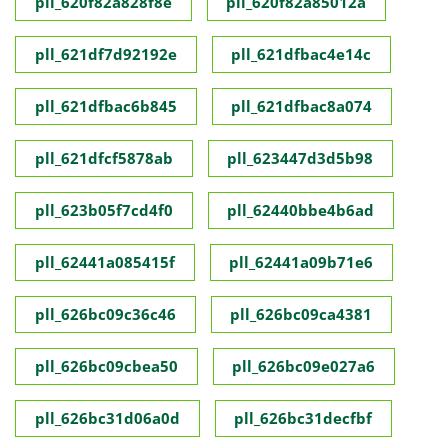
pll_620f82a828f8e
pll_620f82a85012a
pll_621df7d92192e
pll_621dfbac4e14c
pll_621dfbac6b845
pll_621dfbac8a074
pll_621dfcf5878ab
pll_623447d3d5b98
pll_623b05f7cd4f0
pll_62440bbe4b6ad
pll_62441a085415f
pll_62441a09b71e6
pll_626bc09c36c46
pll_626bc09ca4381
pll_626bc09cbea50
pll_626bc09e027a6
pll_626bc31d06a0d
pll_626bc31decfbf