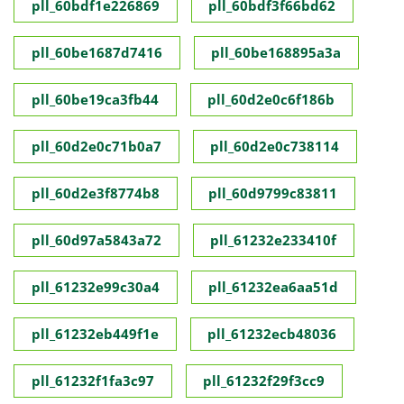
pll_60bdf1e226869
pll_60bdf3f66bd62
pll_60be1687d7416
pll_60be168895a3a
pll_60be19ca3fb44
pll_60d2e0c6f186b
pll_60d2e0c71b0a7
pll_60d2e0c738114
pll_60d2e3f8774b8
pll_60d9799c83811
pll_60d97a5843a72
pll_61232e233410f
pll_61232e99c30a4
pll_61232ea6aa51d
pll_61232eb449f1e
pll_61232ecb48036
pll_61232f1fa3c97
pll_61232f29f3cc9