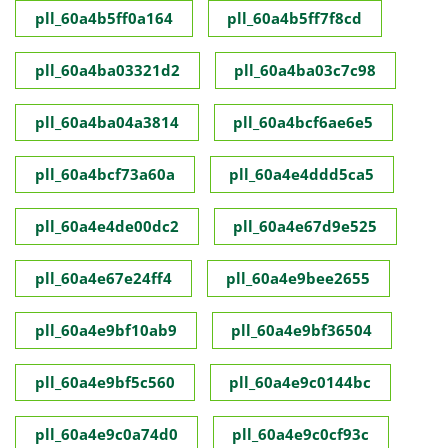
pll_60a4b5ff0a164
pll_60a4b5ff7f8cd
pll_60a4ba03321d2
pll_60a4ba03c7c98
pll_60a4ba04a3814
pll_60a4bcf6ae6e5
pll_60a4bcf73a60a
pll_60a4e4ddd5ca5
pll_60a4e4de00dc2
pll_60a4e67d9e525
pll_60a4e67e24ff4
pll_60a4e9bee2655
pll_60a4e9bf10ab9
pll_60a4e9bf36504
pll_60a4e9bf5c560
pll_60a4e9c0144bc
pll_60a4e9c0a74d0
pll_60a4e9c0cf93c