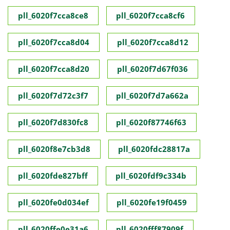
pll_6020f7cca8ce8
pll_6020f7cca8cf6
pll_6020f7cca8d04
pll_6020f7cca8d12
pll_6020f7cca8d20
pll_6020f7d67f036
pll_6020f7d72c3f7
pll_6020f7d7a662a
pll_6020f7d830fc8
pll_6020f87746f63
pll_6020f8e7cb3d8
pll_6020fdc28817a
pll_6020fde827bff
pll_6020fdf9c334b
pll_6020fe0d034ef
pll_6020fe19f0459
pll_6020ffe0e31a6
pll_6020fff87909f