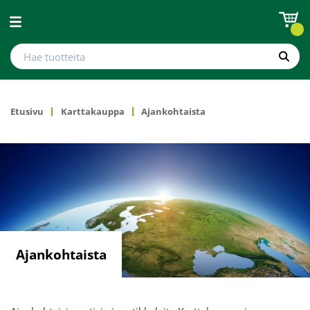
Avaa valikko
Hae tuotteita
Hae
Etusivu
Karttakauppa
Ajankohtaista
Ajankohtaista