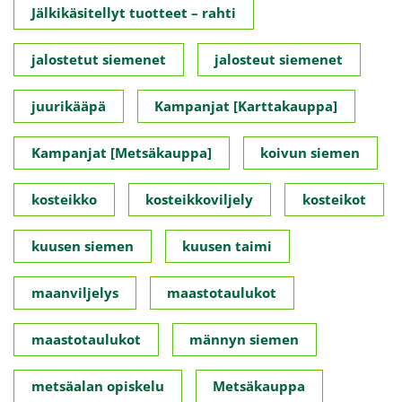
Jälkikäsitellyt tuotteet – rahti
jalostetut siemenet
jalosteut siemenet
juurikääpä
Kampanjat [Karttakauppa]
Kampanjat [Metsäkauppa]
koivun siemen
kosteikko
kosteikkoviljely
kosteikot
kuusen siemen
kuusen taimi
maanviljelys
maastotaulukot
maastotaulukot
männyn siemen
metsäalan opiskelu
Metsäkauppa