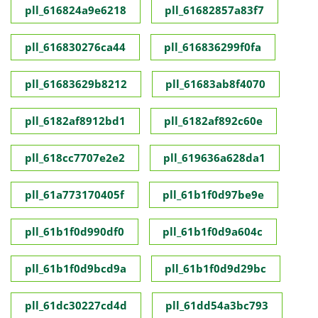
pll_616824a9e6218
pll_61682857a83f7
pll_616830276ca44
pll_616836299f0fa
pll_61683629b8212
pll_61683ab8f4070
pll_6182af8912bd1
pll_6182af892c60e
pll_618cc7707e2e2
pll_619636a628da1
pll_61a773170405f
pll_61b1f0d97be9e
pll_61b1f0d990df0
pll_61b1f0d9a604c
pll_61b1f0d9bcd9a
pll_61b1f0d9d29bc
pll_61dc30227cd4d
pll_61dd54a3bc793