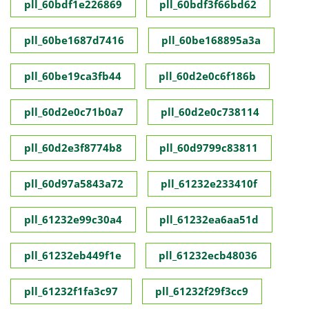
pll_60bdf1e226869
pll_60bdf3f66bd62
pll_60be1687d7416
pll_60be168895a3a
pll_60be19ca3fb44
pll_60d2e0c6f186b
pll_60d2e0c71b0a7
pll_60d2e0c738114
pll_60d2e3f8774b8
pll_60d9799c83811
pll_60d97a5843a72
pll_61232e233410f
pll_61232e99c30a4
pll_61232ea6aa51d
pll_61232eb449f1e
pll_61232ecb48036
pll_61232f1fa3c97
pll_61232f29f3cc9