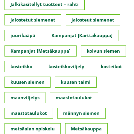
Jälkikäsitellyt tuotteet – rahti
jalostetut siemenet
jalosteut siemenet
juurikääpä
Kampanjat [Karttakauppa]
Kampanjat [Metsäkauppa]
koivun siemen
kosteikko
kosteikkoviljely
kosteikot
kuusen siemen
kuusen taimi
maanviljelys
maastotaulukot
maastotaulukot
männyn siemen
metsäalan opiskelu
Metsäkauppa