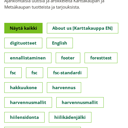
Ajankohtaisia uutisia ja artikkeleita Karttakaupan ja
Metsäkaupan tuotteista ja tarjouksista.
Näytä kaikki
About us [Karttakauppa EN]
digituotteet
English
ennallistaminen
footer
foresttest
fsc
fsc
fsc-standardi
hakkuukone
harvennus
harvennusmallit
harvennusmallit
hiilensidonta
hiilikädenjälki