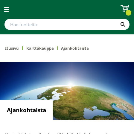
Avaa valikko
Hae tuotteita
Hae
Etusivu
Karttakauppa
Ajankohtaista
Ajankohtaista