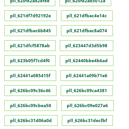
pll_620f82a828f8e
pll_620f82a85012a
pll_621df7d92192e
pll_621dfbac4e14c
pll_621dfbac6b845
pll_621dfbac8a074
pll_621dfcf5878ab
pll_623447d3d5b98
pll_623b05f7cd4f0
pll_62440bbe4b6ad
pll_62441a085415f
pll_62441a09b71e6
pll_626bc09c36c46
pll_626bc09ca4381
pll_626bc09cbea50
pll_626bc09e027a6
pll_626bc31d06a0d
pll_626bc31decfbf