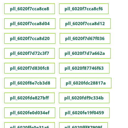
pll_6020f7cca8ce8
pll_6020f7cca8cf6
pll_6020f7cca8d04
pll_6020f7cca8d12
pll_6020f7cca8d20
pll_6020f7d67f036
pll_6020f7d72c3f7
pll_6020f7d7a662a
pll_6020f7d830fc8
pll_6020f87746f63
pll_6020f8e7cb3d8
pll_6020fdc28817a
pll_6020fde827bff
pll_6020fdf9c334b
pll_6020fe0d034ef
pll_6020fe19f0459
pll_6020ffe0e31a6
pll_6020fff87909f