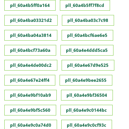
pll_60a4b5ff0a164
pll_60a4b5ff7f8cd
pll_60a4ba03321d2
pll_60a4ba03c7c98
pll_60a4ba04a3814
pll_60a4bcf6ae6e5
pll_60a4bcf73a60a
pll_60a4e4ddd5ca5
pll_60a4e4de00dc2
pll_60a4e67d9e525
pll_60a4e67e24ff4
pll_60a4e9bee2655
pll_60a4e9bf10ab9
pll_60a4e9bf36504
pll_60a4e9bf5c560
pll_60a4e9c0144bc
pll_60a4e9c0a74d0
pll_60a4e9c0cf93c