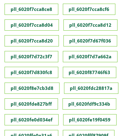
pll_6020f7cca8ce8
pll_6020f7cca8cf6
pll_6020f7cca8d04
pll_6020f7cca8d12
pll_6020f7cca8d20
pll_6020f7d67f036
pll_6020f7d72c3f7
pll_6020f7d7a662a
pll_6020f7d830fc8
pll_6020f87746f63
pll_6020f8e7cb3d8
pll_6020fdc28817a
pll_6020fde827bff
pll_6020fdf9c334b
pll_6020fe0d034ef
pll_6020fe19f0459
pll_6020ffe0e31a6
pll_6020fff87909f