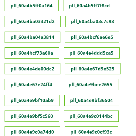
pll_60a4b5ff0a164
pll_60a4b5ff7f8cd
pll_60a4ba03321d2
pll_60a4ba03c7c98
pll_60a4ba04a3814
pll_60a4bcf6ae6e5
pll_60a4bcf73a60a
pll_60a4e4ddd5ca5
pll_60a4e4de00dc2
pll_60a4e67d9e525
pll_60a4e67e24ff4
pll_60a4e9bee2655
pll_60a4e9bf10ab9
pll_60a4e9bf36504
pll_60a4e9bf5c560
pll_60a4e9c0144bc
pll_60a4e9c0a74d0
pll_60a4e9c0cf93c