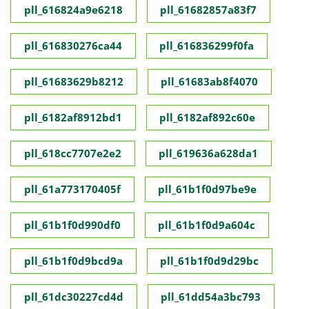
pll_616824a9e6218
pll_61682857a83f7
pll_616830276ca44
pll_616836299f0fa
pll_61683629b8212
pll_61683ab8f4070
pll_6182af8912bd1
pll_6182af892c60e
pll_618cc7707e2e2
pll_619636a628da1
pll_61a773170405f
pll_61b1f0d97be9e
pll_61b1f0d990df0
pll_61b1f0d9a604c
pll_61b1f0d9bcd9a
pll_61b1f0d9d29bc
pll_61dc30227cd4d
pll_61dd54a3bc793