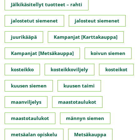
Jälkikäsitellyt tuotteet – rahti
jalostetut siemenet
jalosteut siemenet
juurikääpä
Kampanjat [Karttakauppa]
Kampanjat [Metsäkauppa]
koivun siemen
kosteikko
kosteikkoviljely
kosteikot
kuusen siemen
kuusen taimi
maanviljelys
maastotaulukot
maastotaulukot
männyn siemen
metsäalan opiskelu
Metsäkauppa