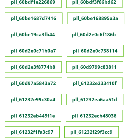
pll_60bdf1e226869
pll_60bdf3f66bd62
pll_60be1687d7416
pll_60be168895a3a
pll_60be19ca3fb44
pll_60d2e0c6f186b
pll_60d2e0c71b0a7
pll_60d2e0c738114
pll_60d2e3f8774b8
pll_60d9799c83811
pll_60d97a5843a72
pll_61232e233410f
pll_61232e99c30a4
pll_61232ea6aa51d
pll_61232eb449f1e
pll_61232ecb48036
pll_61232f1fa3c97
pll_61232f29f3cc9