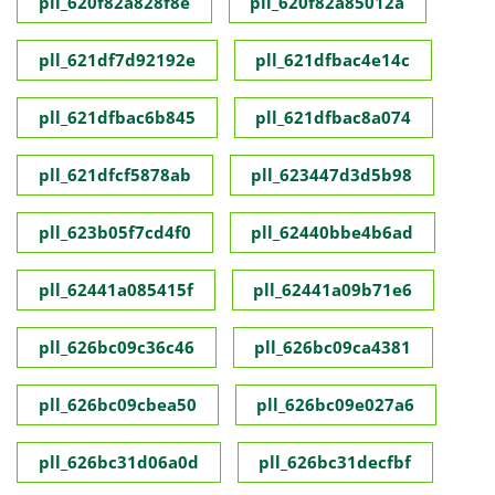
pll_620f82a828f8e
pll_620f82a85012a
pll_621df7d92192e
pll_621dfbac4e14c
pll_621dfbac6b845
pll_621dfbac8a074
pll_621dfcf5878ab
pll_623447d3d5b98
pll_623b05f7cd4f0
pll_62440bbe4b6ad
pll_62441a085415f
pll_62441a09b71e6
pll_626bc09c36c46
pll_626bc09ca4381
pll_626bc09cbea50
pll_626bc09e027a6
pll_626bc31d06a0d
pll_626bc31decfbf