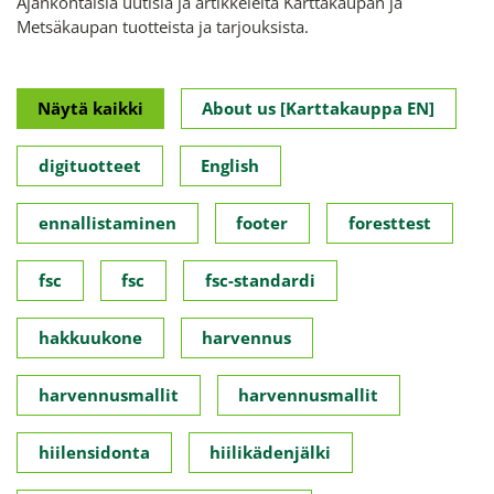
Ajankohtaisia uutisia ja artikkeleita Karttakaupan ja
Metsäkaupan tuotteista ja tarjouksista.
Näytä kaikki
About us [Karttakauppa EN]
digituotteet
English
ennallistaminen
footer
foresttest
fsc
fsc
fsc-standardi
hakkuukone
harvennus
harvennusmallit
harvennusmallit
hiilensidonta
hiilikädenjälki