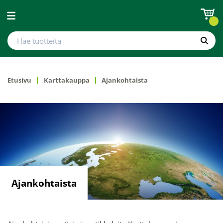
Avaa valikko
Hae tuotteita
Hae
Etusivu
Karttakauppa
Ajankohtaista
Ajankohtaista