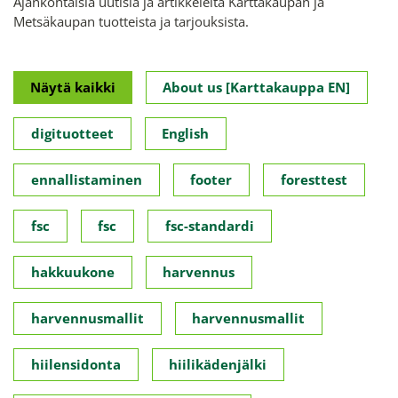
Ajankohtaisia uutisia ja artikkeleita Karttakaupan ja
Metsäkaupan tuotteista ja tarjouksista.
Näytä kaikki
About us [Karttakauppa EN]
digituotteet
English
ennallistaminen
footer
foresttest
fsc
fsc
fsc-standardi
hakkuukone
harvennus
harvennusmallit
harvennusmallit
hiilensidonta
hiilikädenjälki