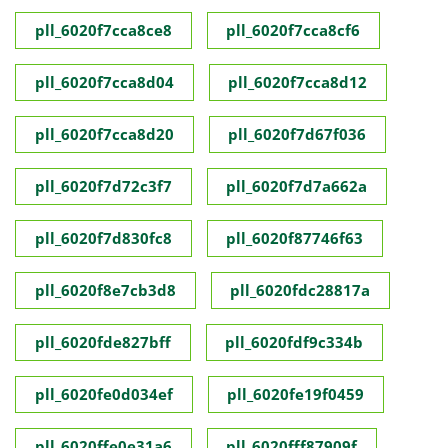
pll_6020f7cca8ce8
pll_6020f7cca8cf6
pll_6020f7cca8d04
pll_6020f7cca8d12
pll_6020f7cca8d20
pll_6020f7d67f036
pll_6020f7d72c3f7
pll_6020f7d7a662a
pll_6020f7d830fc8
pll_6020f87746f63
pll_6020f8e7cb3d8
pll_6020fdc28817a
pll_6020fde827bff
pll_6020fdf9c334b
pll_6020fe0d034ef
pll_6020fe19f0459
pll_6020ffe0e31a6
pll_6020fff87909f