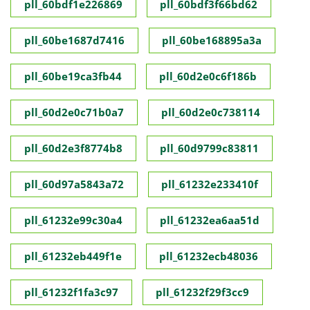
pll_60bdf1e226869
pll_60bdf3f66bd62
pll_60be1687d7416
pll_60be168895a3a
pll_60be19ca3fb44
pll_60d2e0c6f186b
pll_60d2e0c71b0a7
pll_60d2e0c738114
pll_60d2e3f8774b8
pll_60d9799c83811
pll_60d97a5843a72
pll_61232e233410f
pll_61232e99c30a4
pll_61232ea6aa51d
pll_61232eb449f1e
pll_61232ecb48036
pll_61232f1fa3c97
pll_61232f29f3cc9