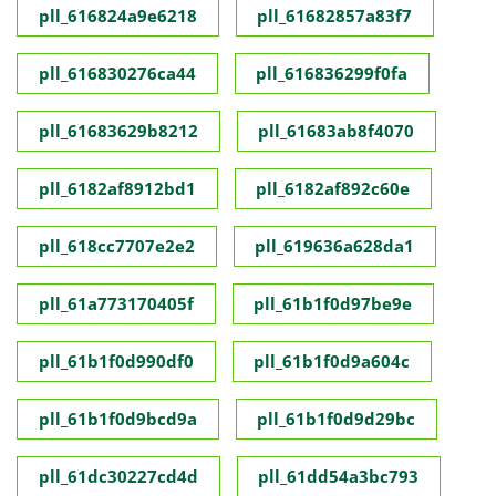
pll_616824a9e6218
pll_61682857a83f7
pll_616830276ca44
pll_616836299f0fa
pll_61683629b8212
pll_61683ab8f4070
pll_6182af8912bd1
pll_6182af892c60e
pll_618cc7707e2e2
pll_619636a628da1
pll_61a773170405f
pll_61b1f0d97be9e
pll_61b1f0d990df0
pll_61b1f0d9a604c
pll_61b1f0d9bcd9a
pll_61b1f0d9d29bc
pll_61dc30227cd4d
pll_61dd54a3bc793