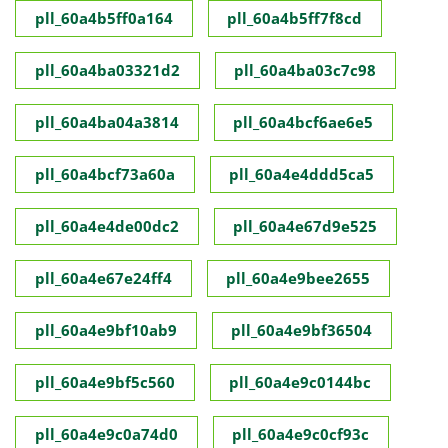
pll_60a4b5ff0a164
pll_60a4b5ff7f8cd
pll_60a4ba03321d2
pll_60a4ba03c7c98
pll_60a4ba04a3814
pll_60a4bcf6ae6e5
pll_60a4bcf73a60a
pll_60a4e4ddd5ca5
pll_60a4e4de00dc2
pll_60a4e67d9e525
pll_60a4e67e24ff4
pll_60a4e9bee2655
pll_60a4e9bf10ab9
pll_60a4e9bf36504
pll_60a4e9bf5c560
pll_60a4e9c0144bc
pll_60a4e9c0a74d0
pll_60a4e9c0cf93c