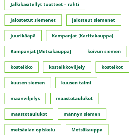
Jälkikäsitellyt tuotteet – rahti
jalostetut siemenet
jalosteut siemenet
juurikääpä
Kampanjat [Karttakauppa]
Kampanjat [Metsäkauppa]
koivun siemen
kosteikko
kosteikkoviljely
kosteikot
kuusen siemen
kuusen taimi
maanviljelys
maastotaulukot
maastotaulukot
männyn siemen
metsäalan opiskelu
Metsäkauppa