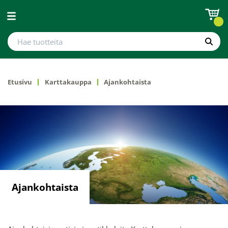
Avaa valikko
Hae tuotteita
Hae
Etusivu
Karttakauppa
Ajankohtaista
Ajankohtaista