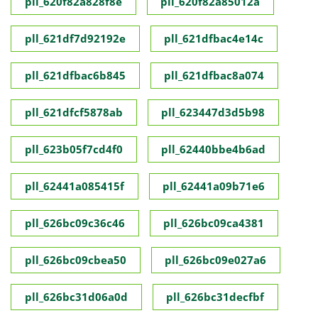
pll_620f82a828f8e
pll_620f82a85012a
pll_621df7d92192e
pll_621dfbac4e14c
pll_621dfbac6b845
pll_621dfbac8a074
pll_621dfcf5878ab
pll_623447d3d5b98
pll_623b05f7cd4f0
pll_62440bbe4b6ad
pll_62441a085415f
pll_62441a09b71e6
pll_626bc09c36c46
pll_626bc09ca4381
pll_626bc09cbea50
pll_626bc09e027a6
pll_626bc31d06a0d
pll_626bc31decfbf