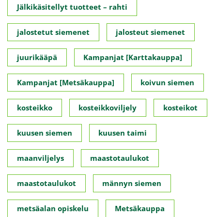
Jälkikäsitellyt tuotteet – rahti
jalostetut siemenet
jalosteut siemenet
juurikääpä
Kampanjat [Karttakauppa]
Kampanjat [Metsäkauppa]
koivun siemen
kosteikko
kosteikkoviljely
kosteikot
kuusen siemen
kuusen taimi
maanviljelys
maastotaulukot
maastotaulukot
männyn siemen
metsäalan opiskelu
Metsäkauppa