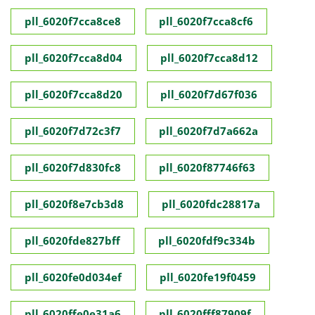
pll_6020f7cca8ce8
pll_6020f7cca8cf6
pll_6020f7cca8d04
pll_6020f7cca8d12
pll_6020f7cca8d20
pll_6020f7d67f036
pll_6020f7d72c3f7
pll_6020f7d7a662a
pll_6020f7d830fc8
pll_6020f87746f63
pll_6020f8e7cb3d8
pll_6020fdc28817a
pll_6020fde827bff
pll_6020fdf9c334b
pll_6020fe0d034ef
pll_6020fe19f0459
pll_6020ffe0e31a6
pll_6020fff87909f