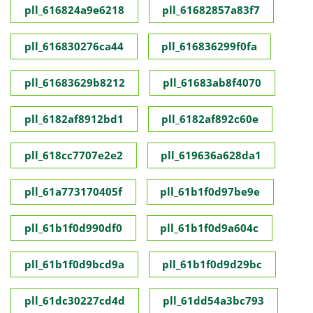
pll_616824a9e6218
pll_61682857a83f7
pll_616830276ca44
pll_616836299f0fa
pll_61683629b8212
pll_61683ab8f4070
pll_6182af8912bd1
pll_6182af892c60e
pll_618cc7707e2e2
pll_619636a628da1
pll_61a773170405f
pll_61b1f0d97be9e
pll_61b1f0d990df0
pll_61b1f0d9a604c
pll_61b1f0d9bcd9a
pll_61b1f0d9d29bc
pll_61dc30227cd4d
pll_61dd54a3bc793