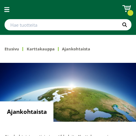
Avaa valikko
Hae tuotteita
Hae
Etusivu
Karttakauppa
Ajankohtaista
Ajankohtaista