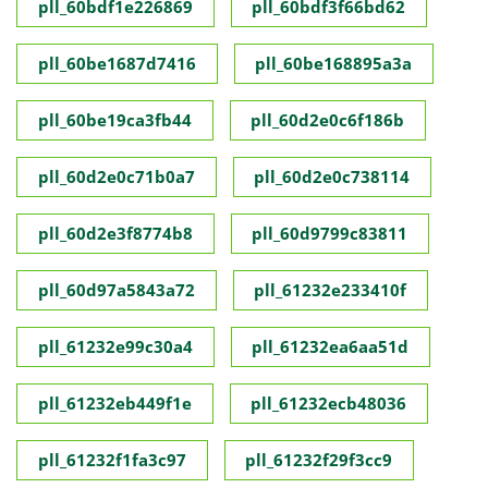
pll_60bdf1e226869
pll_60bdf3f66bd62
pll_60be1687d7416
pll_60be168895a3a
pll_60be19ca3fb44
pll_60d2e0c6f186b
pll_60d2e0c71b0a7
pll_60d2e0c738114
pll_60d2e3f8774b8
pll_60d9799c83811
pll_60d97a5843a72
pll_61232e233410f
pll_61232e99c30a4
pll_61232ea6aa51d
pll_61232eb449f1e
pll_61232ecb48036
pll_61232f1fa3c97
pll_61232f29f3cc9