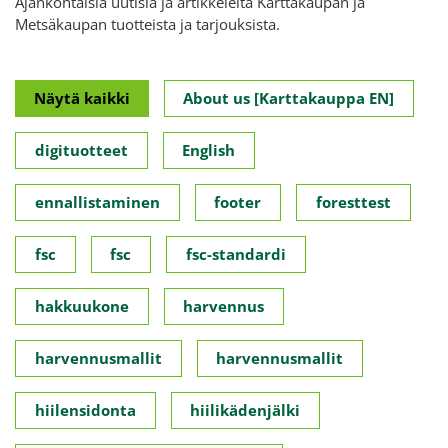
Ajankohtaisia uutisia ja artikkeleita Karttakaupan ja
Metsäkaupan tuotteista ja tarjouksista.
Näytä kaikki
About us [Karttakauppa EN]
digituotteet
English
ennallistaminen
footer
foresttest
fsc
fsc
fsc-standardi
hakkuukone
harvennus
harvennusmallit
harvennusmallit
hiilensidonta
hiilikädenjälki