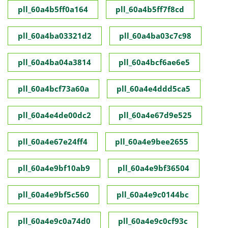
pll_60a4b5ff0a164
pll_60a4b5ff7f8cd
pll_60a4ba03321d2
pll_60a4ba03c7c98
pll_60a4ba04a3814
pll_60a4bcf6ae6e5
pll_60a4bcf73a60a
pll_60a4e4ddd5ca5
pll_60a4e4de00dc2
pll_60a4e67d9e525
pll_60a4e67e24ff4
pll_60a4e9bee2655
pll_60a4e9bf10ab9
pll_60a4e9bf36504
pll_60a4e9bf5c560
pll_60a4e9c0144bc
pll_60a4e9c0a74d0
pll_60a4e9c0cf93c