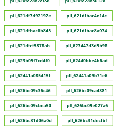
pll_620f82a828f8e
pll_620f82a85012a
pll_621df7d92192e
pll_621dfbac4e14c
pll_621dfbac6b845
pll_621dfbac8a074
pll_621dfcf5878ab
pll_623447d3d5b98
pll_623b05f7cd4f0
pll_62440bbe4b6ad
pll_62441a085415f
pll_62441a09b71e6
pll_626bc09c36c46
pll_626bc09ca4381
pll_626bc09cbea50
pll_626bc09e027a6
pll_626bc31d06a0d
pll_626bc31decfbf