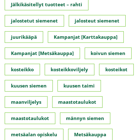
Jälkikäsitellyt tuotteet – rahti
jalostetut siemenet
jalosteut siemenet
juurikääpä
Kampanjat [Karttakauppa]
Kampanjat [Metsäkauppa]
koivun siemen
kosteikko
kosteikkoviljely
kosteikot
kuusen siemen
kuusen taimi
maanviljelys
maastotaulukot
maastotaulukot
männyn siemen
metsäalan opiskelu
Metsäkauppa