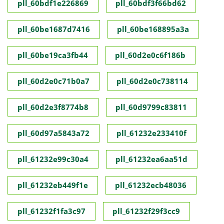
pll_60bdf1e226869
pll_60bdf3f66bd62
pll_60be1687d7416
pll_60be168895a3a
pll_60be19ca3fb44
pll_60d2e0c6f186b
pll_60d2e0c71b0a7
pll_60d2e0c738114
pll_60d2e3f8774b8
pll_60d9799c83811
pll_60d97a5843a72
pll_61232e233410f
pll_61232e99c30a4
pll_61232ea6aa51d
pll_61232eb449f1e
pll_61232ecb48036
pll_61232f1fa3c97
pll_61232f29f3cc9