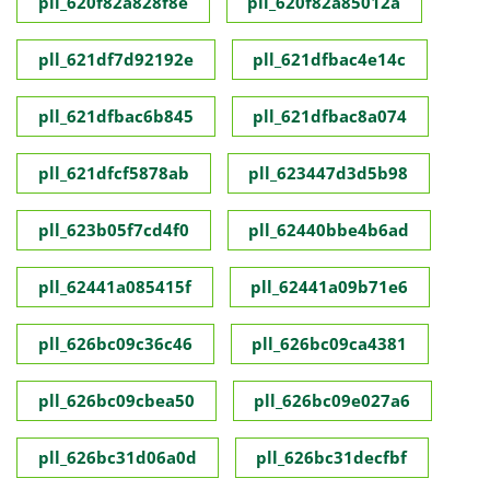
pll_620f82a828f8e
pll_620f82a85012a
pll_621df7d92192e
pll_621dfbac4e14c
pll_621dfbac6b845
pll_621dfbac8a074
pll_621dfcf5878ab
pll_623447d3d5b98
pll_623b05f7cd4f0
pll_62440bbe4b6ad
pll_62441a085415f
pll_62441a09b71e6
pll_626bc09c36c46
pll_626bc09ca4381
pll_626bc09cbea50
pll_626bc09e027a6
pll_626bc31d06a0d
pll_626bc31decfbf