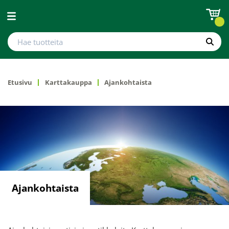
Avaa valikko
Hae tuotteita
Hae
Etusivu
Karttakauppa
Ajankohtaista
Ajankohtaista