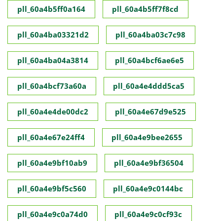
pll_60a4b5ff0a164
pll_60a4b5ff7f8cd
pll_60a4ba03321d2
pll_60a4ba03c7c98
pll_60a4ba04a3814
pll_60a4bcf6ae6e5
pll_60a4bcf73a60a
pll_60a4e4ddd5ca5
pll_60a4e4de00dc2
pll_60a4e67d9e525
pll_60a4e67e24ff4
pll_60a4e9bee2655
pll_60a4e9bf10ab9
pll_60a4e9bf36504
pll_60a4e9bf5c560
pll_60a4e9c0144bc
pll_60a4e9c0a74d0
pll_60a4e9c0cf93c