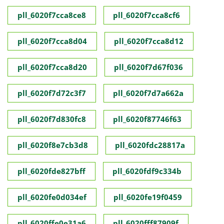
pll_6020f7cca8ce8
pll_6020f7cca8cf6
pll_6020f7cca8d04
pll_6020f7cca8d12
pll_6020f7cca8d20
pll_6020f7d67f036
pll_6020f7d72c3f7
pll_6020f7d7a662a
pll_6020f7d830fc8
pll_6020f87746f63
pll_6020f8e7cb3d8
pll_6020fdc28817a
pll_6020fde827bff
pll_6020fdf9c334b
pll_6020fe0d034ef
pll_6020fe19f0459
pll_6020ffe0e31a6
pll_6020fff87909f