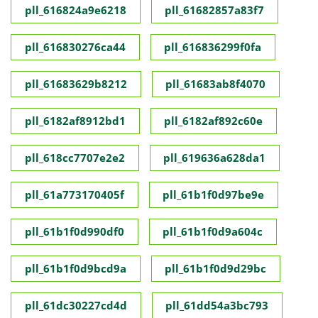
pll_616824a9e6218
pll_61682857a83f7
pll_616830276ca44
pll_616836299f0fa
pll_61683629b8212
pll_61683ab8f4070
pll_6182af8912bd1
pll_6182af892c60e
pll_618cc7707e2e2
pll_619636a628da1
pll_61a773170405f
pll_61b1f0d97be9e
pll_61b1f0d990df0
pll_61b1f0d9a604c
pll_61b1f0d9bcd9a
pll_61b1f0d9d29bc
pll_61dc30227cd4d
pll_61dd54a3bc793