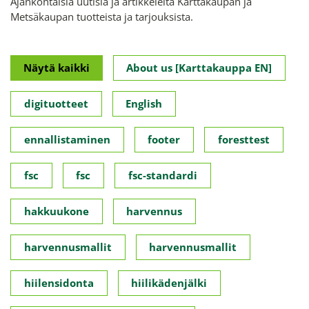
Ajankohtaisia uutisia ja artikkeleita Karttakaupan ja
Metsäkaupan tuotteista ja tarjouksista.
Näytä kaikki
About us [Karttakauppa EN]
digituotteet
English
ennallistaminen
footer
foresttest
fsc
fsc
fsc-standardi
hakkuukone
harvennus
harvennusmallit
harvennusmallit
hiilensidonta
hiilikädenjälki