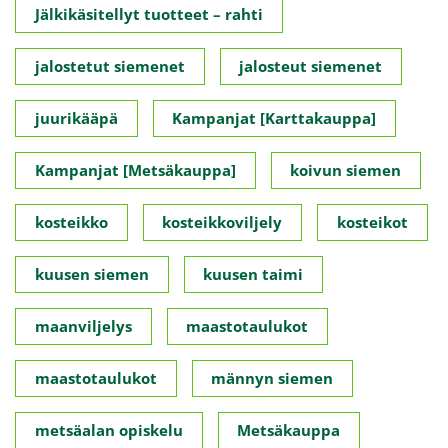
Jälkikäsitellyt tuotteet – rahti
jalostetut siemenet
jalosteut siemenet
juurikääpä
Kampanjat [Karttakauppa]
Kampanjat [Metsäkauppa]
koivun siemen
kosteikko
kosteikkoviljely
kosteikot
kuusen siemen
kuusen taimi
maanviljelys
maastotaulukot
maastotaulukot
männyn siemen
metsäalan opiskelu
Metsäkauppa