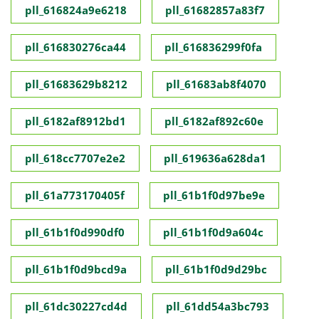
pll_616824a9e6218
pll_61682857a83f7
pll_616830276ca44
pll_616836299f0fa
pll_61683629b8212
pll_61683ab8f4070
pll_6182af8912bd1
pll_6182af892c60e
pll_618cc7707e2e2
pll_619636a628da1
pll_61a773170405f
pll_61b1f0d97be9e
pll_61b1f0d990df0
pll_61b1f0d9a604c
pll_61b1f0d9bcd9a
pll_61b1f0d9d29bc
pll_61dc30227cd4d
pll_61dd54a3bc793