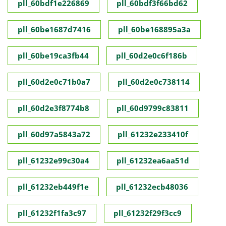
pll_60bdf1e226869
pll_60bdf3f66bd62
pll_60be1687d7416
pll_60be168895a3a
pll_60be19ca3fb44
pll_60d2e0c6f186b
pll_60d2e0c71b0a7
pll_60d2e0c738114
pll_60d2e3f8774b8
pll_60d9799c83811
pll_60d97a5843a72
pll_61232e233410f
pll_61232e99c30a4
pll_61232ea6aa51d
pll_61232eb449f1e
pll_61232ecb48036
pll_61232f1fa3c97
pll_61232f29f3cc9