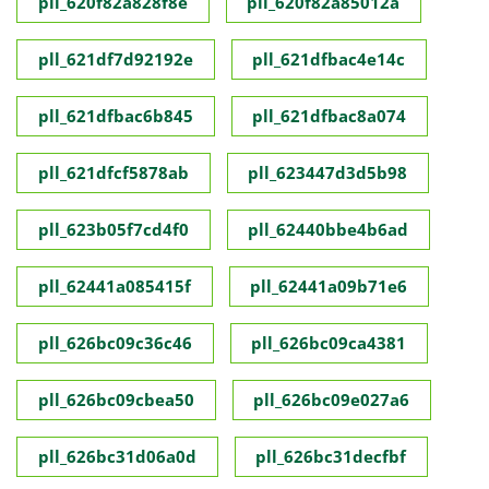
pll_620f82a828f8e
pll_620f82a85012a
pll_621df7d92192e
pll_621dfbac4e14c
pll_621dfbac6b845
pll_621dfbac8a074
pll_621dfcf5878ab
pll_623447d3d5b98
pll_623b05f7cd4f0
pll_62440bbe4b6ad
pll_62441a085415f
pll_62441a09b71e6
pll_626bc09c36c46
pll_626bc09ca4381
pll_626bc09cbea50
pll_626bc09e027a6
pll_626bc31d06a0d
pll_626bc31decfbf