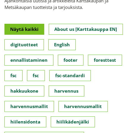
Ajankohtaisia uutisia ja artikkeleita Karttakaupan ja
Metsäkaupan tuotteista ja tarjouksista.
Näytä kaikki
About us [Karttakauppa EN]
digituotteet
English
ennallistaminen
footer
foresttest
fsc
fsc
fsc-standardi
hakkuukone
harvennus
harvennusmallit
harvennusmallit
hiilensidonta
hiilikädenjälki