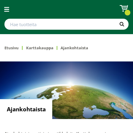
Avaa valikko
Hae tuotteita
Hae
Etusivu
Karttakauppa
Ajankohtaista
Ajankohtaista