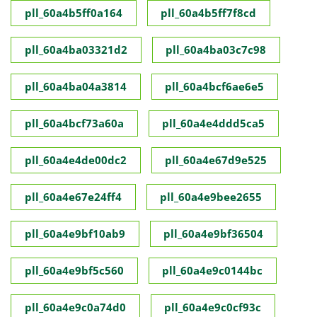
pll_60a4b5ff0a164
pll_60a4b5ff7f8cd
pll_60a4ba03321d2
pll_60a4ba03c7c98
pll_60a4ba04a3814
pll_60a4bcf6ae6e5
pll_60a4bcf73a60a
pll_60a4e4ddd5ca5
pll_60a4e4de00dc2
pll_60a4e67d9e525
pll_60a4e67e24ff4
pll_60a4e9bee2655
pll_60a4e9bf10ab9
pll_60a4e9bf36504
pll_60a4e9bf5c560
pll_60a4e9c0144bc
pll_60a4e9c0a74d0
pll_60a4e9c0cf93c