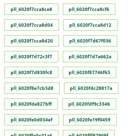
pll_6020f7cca8ce8
pll_6020f7cca8cf6
pll_6020f7cca8d04
pll_6020f7cca8d12
pll_6020f7cca8d20
pll_6020f7d67f036
pll_6020f7d72c3f7
pll_6020f7d7a662a
pll_6020f7d830fc8
pll_6020f87746f63
pll_6020f8e7cb3d8
pll_6020fdc28817a
pll_6020fde827bff
pll_6020fdf9c334b
pll_6020fe0d034ef
pll_6020fe19f0459
pll_6020ffe0e31a6
pll_6020fff87909f