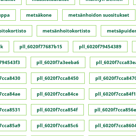
uppa
metsäkone
metsänhoidon suositukset
itokortisto
metsänhoitokortisto
metsäpuide
ck
pll_6020f77687b15
pll_6020f79454389
f794543f3
pll_6020f7a3eeba6
pll_6020f7cca83e
f7cca8430
pll_6020f7cca8450
pll_6020f7cca847
f7cca84ae
pll_6020f7cca84ce
pll_6020f7cca84f1
f7cca8531
pll_6020f7cca854f
pll_6020f7cca856
f7cca85a9
pll_6020f7cca85c6
pll_6020f7cca860