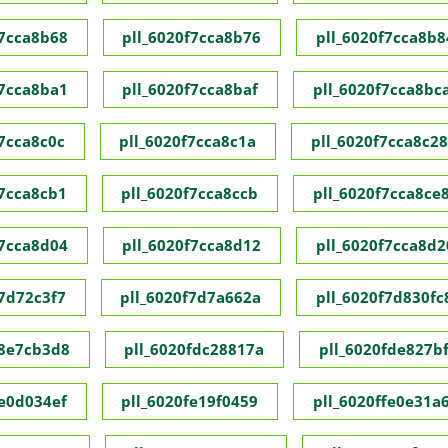
f7cca8b68
pll_6020f7cca8b76
pll_6020f7cca8b8
f7cca8ba1
pll_6020f7cca8baf
pll_6020f7cca8bc
f7cca8c0c
pll_6020f7cca8c1a
pll_6020f7cca8c28
f7cca8cb1
pll_6020f7cca8ccb
pll_6020f7cca8ce
f7cca8d04
pll_6020f7cca8d12
pll_6020f7cca8d2
f7d72c3f7
pll_6020f7d7a662a
pll_6020f7d830fc
f8e7cb3d8
pll_6020fdc28817a
pll_6020fde827bf
fe0d034ef
pll_6020fe19f0459
pll_6020ffe0e31a