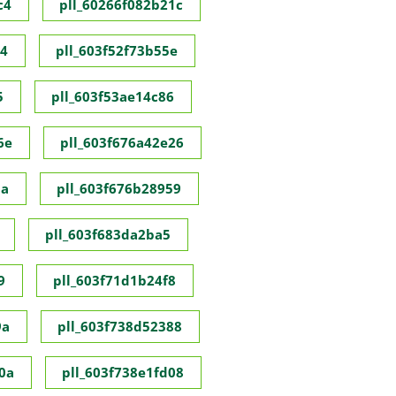
c4
pll_60266f082b21c
c4
pll_603f52f73b55e
5
pll_603f53ae14c86
6e
pll_603f676a42e26
8a
pll_603f676b28959
pll_603f683da2ba5
9
pll_603f71d1b24f8
9a
pll_603f738d52388
0a
pll_603f738e1fd08