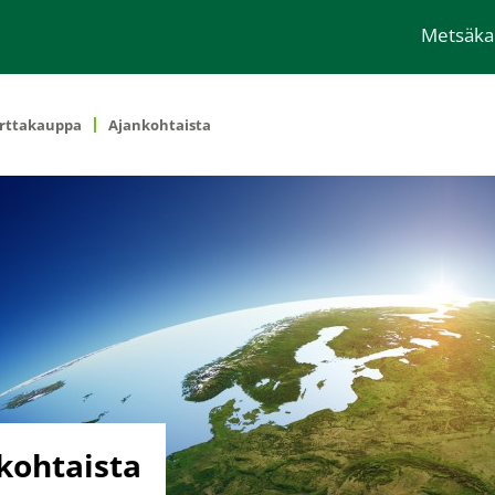
Metsäk
rttakauppa
Ajankohtaista
kohtaista