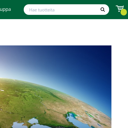
Hae tuotteita
auppa
Hae