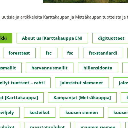
 uutisia ja artikkeleita Karttakaupan ja Metsäkaupan tuotteista ja 
kki
About us [Karttakauppa EN]
digituotteet
foresttest
fsc
fsc
fsc-standardi
smallit
harvennusmallit
hiilensidonta
ellyt tuotteet – rahti
jalostetut siemenet
jalo
t [Karttakauppa]
Kampanjat [Metsäkauppa]
viljely
kosteikot
kuusen siemen
kuusen
ulukot
maastotaulukot
männyn siemen