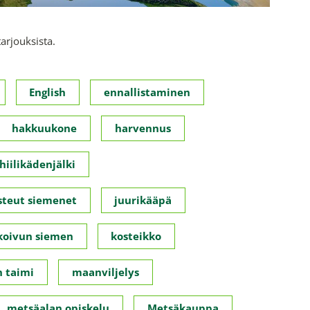
tarjouksista.
English
ennallistaminen
hakkuukone
harvennus
hiilikädenjälki
steut siemenet
juurikääpä
koivun siemen
kosteikko
 taimi
maanviljelys
metsäalan opiskelu
Metsäkauppa