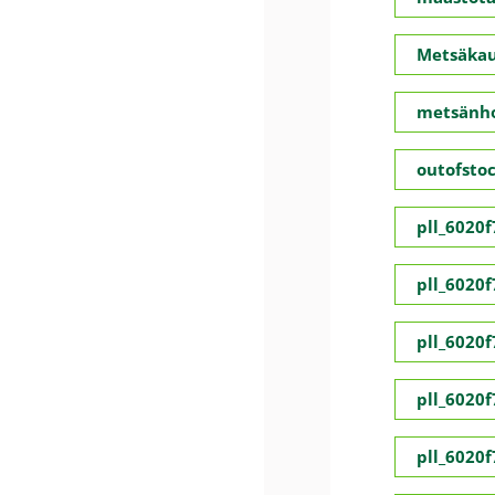
Metsäka
metsänho
outofsto
pll_6020
pll_6020
pll_6020
pll_6020
pll_6020