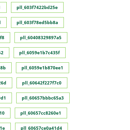
1
pll_603f7422bd25e
d
pll_603f78ed5bb8a
f8
pll_60408329897a5
52
pll_6059e1b7c435f
98b
pll_6059e1b870ee1
26d
pll_60642f227f7c0
9d1
pll_60657bbbc65a3
10
pll_60657cc8260e1
1e
pll_60657ce0a41d4