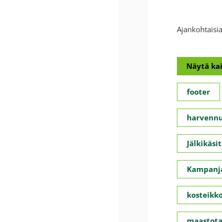
Ajankohtaisia
Näytä kai
footer
harvennu
Jälkikäsit
Kampanja
kosteikko
maastota