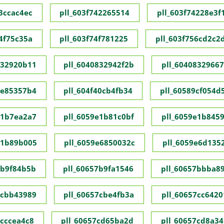
73ccac4ec
pll_603f742265514
pll_603f74228e3f
74f75c35a
pll_603f74f781225
pll_603f756cd2c2
832920b11
pll_6040832942f2b
pll_60408329667
1e85357b4
pll_604f40cb4fb34
pll_60589cf054d
e1b7ea2a7
pll_6059e1b81c0bf
pll_6059e1b845
e1b89b005
pll_6059e6850032c
pll_6059e6d135
7b9f84b5b
pll_60657b9fa1546
pll_60657bbba8
7cbb43989
pll_60657cbe4fb3a
pll_60657cc6420
7cccea4c8
pll_60657cd65ba2d
pll_60657cd8a34