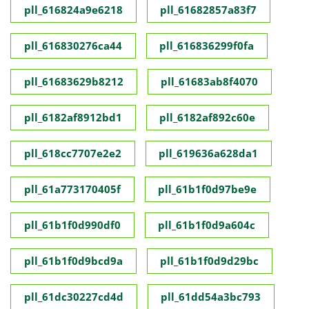
pll_616824a9e6218
pll_61682857a83f7
pll_616830276ca44
pll_616836299f0fa
pll_61683629b8212
pll_61683ab8f4070
pll_6182af8912bd1
pll_6182af892c60e
pll_618cc7707e2e2
pll_619636a628da1
pll_61a773170405f
pll_61b1f0d97be9e
pll_61b1f0d990df0
pll_61b1f0d9a604c
pll_61b1f0d9bcd9a
pll_61b1f0d9d29bc
pll_61dc30227cd4d
pll_61dd54a3bc793