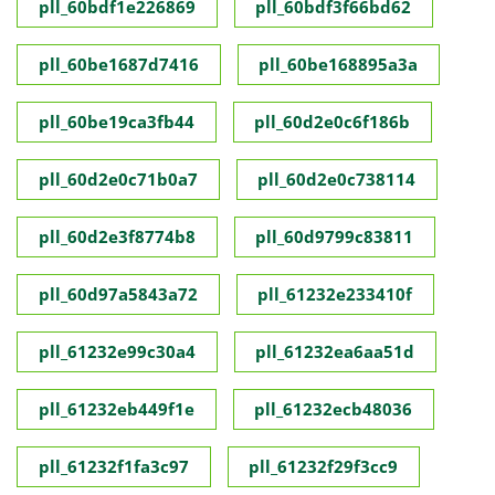
pll_60bdf1e226869
pll_60bdf3f66bd62
pll_60be1687d7416
pll_60be168895a3a
pll_60be19ca3fb44
pll_60d2e0c6f186b
pll_60d2e0c71b0a7
pll_60d2e0c738114
pll_60d2e3f8774b8
pll_60d9799c83811
pll_60d97a5843a72
pll_61232e233410f
pll_61232e99c30a4
pll_61232ea6aa51d
pll_61232eb449f1e
pll_61232ecb48036
pll_61232f1fa3c97
pll_61232f29f3cc9