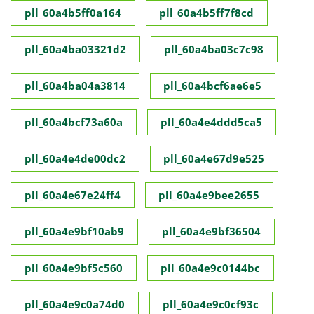
pll_60a4b5ff0a164
pll_60a4b5ff7f8cd
pll_60a4ba03321d2
pll_60a4ba03c7c98
pll_60a4ba04a3814
pll_60a4bcf6ae6e5
pll_60a4bcf73a60a
pll_60a4e4ddd5ca5
pll_60a4e4de00dc2
pll_60a4e67d9e525
pll_60a4e67e24ff4
pll_60a4e9bee2655
pll_60a4e9bf10ab9
pll_60a4e9bf36504
pll_60a4e9bf5c560
pll_60a4e9c0144bc
pll_60a4e9c0a74d0
pll_60a4e9c0cf93c