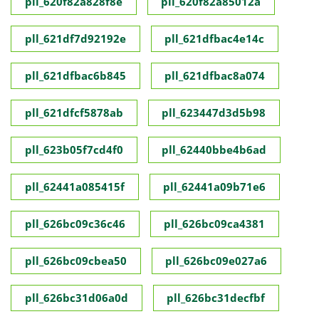
pll_620f82a828f8e
pll_620f82a85012a
pll_621df7d92192e
pll_621dfbac4e14c
pll_621dfbac6b845
pll_621dfbac8a074
pll_621dfcf5878ab
pll_623447d3d5b98
pll_623b05f7cd4f0
pll_62440bbe4b6ad
pll_62441a085415f
pll_62441a09b71e6
pll_626bc09c36c46
pll_626bc09ca4381
pll_626bc09cbea50
pll_626bc09e027a6
pll_626bc31d06a0d
pll_626bc31decfbf