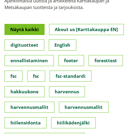
Ajankohtaisia uutisia ja artikkeleita Karttakaupan ja
Metsäkaupan tuotteista ja tarjouksista.
Näytä kaikki
About us [Karttakauppa EN]
digituotteet
English
ennallistaminen
footer
foresttest
fsc
fsc
fsc-standardi
hakkuukone
harvennus
harvennusmallit
harvennusmallit
hiilensidonta
hiilikädenjälki