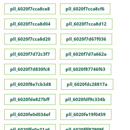
pll_6020f7cca8ce8
pll_6020f7cca8cf6
pll_6020f7cca8d04
pll_6020f7cca8d12
pll_6020f7cca8d20
pll_6020f7d67f036
pll_6020f7d72c3f7
pll_6020f7d7a662a
pll_6020f7d830fc8
pll_6020f87746f63
pll_6020f8e7cb3d8
pll_6020fdc28817a
pll_6020fde827bff
pll_6020fdf9c334b
pll_6020fe0d034ef
pll_6020fe19f0459
pll_6020ffe0e31a6
pll_6020fff87909f