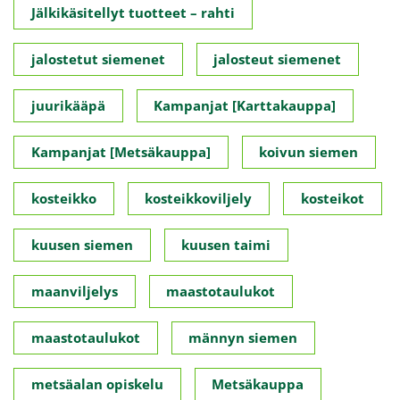
Jälkikäsitellyt tuotteet – rahti
jalostetut siemenet
jalosteut siemenet
juurikääpä
Kampanjat [Karttakauppa]
Kampanjat [Metsäkauppa]
koivun siemen
kosteikko
kosteikkoviljely
kosteikot
kuusen siemen
kuusen taimi
maanviljelys
maastotaulukot
maastotaulukot
männyn siemen
metsäalan opiskelu
Metsäkauppa