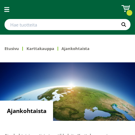
Avaa valikko
Hae tuotteita
Hae
Etusivu
Karttakauppa
Ajankohtaista
Ajankohtaista