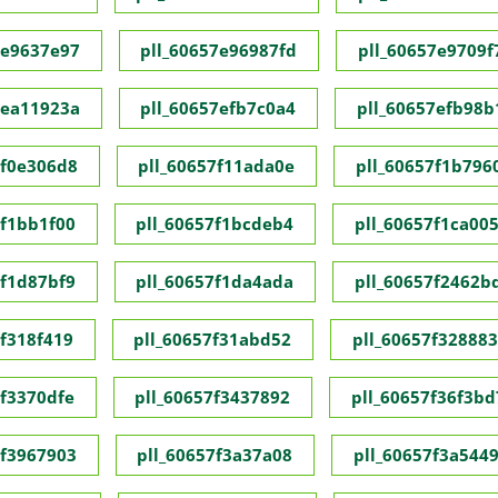
7e9637e97
pll_60657e96987fd
pll_60657e9709f
7ea11923a
pll_60657efb7c0a4
pll_60657efb98b
7f0e306d8
pll_60657f11ada0e
pll_60657f1b796
7f1bb1f00
pll_60657f1bcdeb4
pll_60657f1ca00
7f1d87bf9
pll_60657f1da4ada
pll_60657f2462b
7f318f419
pll_60657f31abd52
pll_60657f32888
7f3370dfe
pll_60657f3437892
pll_60657f36f3bd
7f3967903
pll_60657f3a37a08
pll_60657f3a544