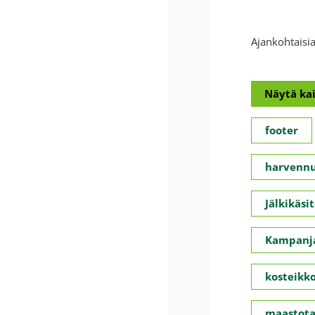
Ajankohtaisia
Näytä kai
footer
harvennu
Jälkikäsit
Kampanja
kosteikko
maastota