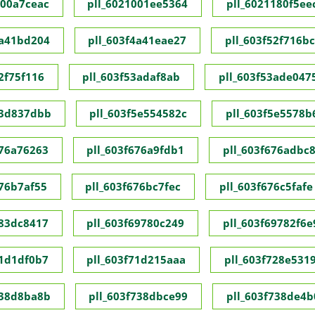
000a7ceac
pll_6021001ee5364
pll_6021180f5ee
4a41bd204
pll_603f4a41eae27
pll_603f52f716b
2f75f116
pll_603f53adaf8ab
pll_603f53ade047
53d837dbb
pll_603f5e554582c
pll_603f5e5578b
676a76263
pll_603f676a9fdb1
pll_603f676adbc
676b7af55
pll_603f676bc7fec
pll_603f676c5fafe
683dc8417
pll_603f69780c249
pll_603f69782f6e
71d1df0b7
pll_603f71d215aaa
pll_603f728e531
738d8ba8b
pll_603f738dbce99
pll_603f738de4b