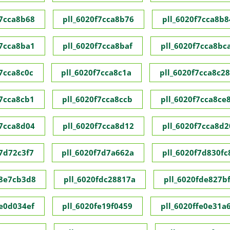
f7cca8b68
pll_6020f7cca8b76
pll_6020f7cca8b8
f7cca8ba1
pll_6020f7cca8baf
pll_6020f7cca8bc
f7cca8c0c
pll_6020f7cca8c1a
pll_6020f7cca8c28
f7cca8cb1
pll_6020f7cca8ccb
pll_6020f7cca8ce
f7cca8d04
pll_6020f7cca8d12
pll_6020f7cca8d2
f7d72c3f7
pll_6020f7d7a662a
pll_6020f7d830fc
f8e7cb3d8
pll_6020fdc28817a
pll_6020fde827bf
fe0d034ef
pll_6020fe19f0459
pll_6020ffe0e31a