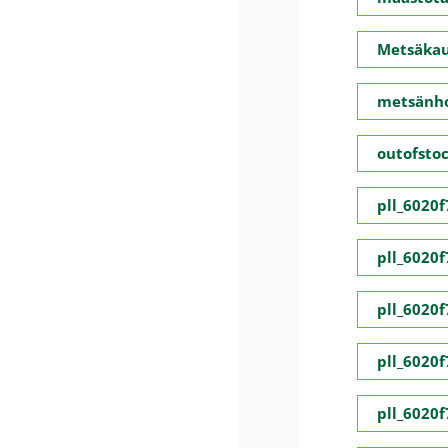
Metsäka
metsänho
outofsto
pll_6020
pll_6020
pll_6020
pll_6020
pll_6020