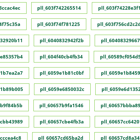
73ccac4ec
pll_603f742265514
pll_603f74228e3f
74f75c35a
pll_603f74f781225
pll_603f756cd2c2
832920b11
pll_6040832942f2b
pll_60408329667
1e85357b4
pll_604f40cb4fb34
pll_60589cf054d
e1b7ea2a7
pll_6059e1b81c0bf
pll_6059e1b845
e1b89b005
pll_6059e6850032c
pll_6059e6d135
7b9f84b5b
pll_60657b9fa1546
pll_60657bbba8
7cbb43989
pll_60657cbe4fb3a
pll_60657cc6420
7cccea4c8
pll_60657cd65ba2d
pll_60657cd8a34