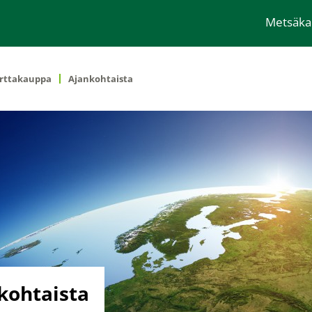
Metsäk
rttakauppa
Ajankohtaista
kohtaista