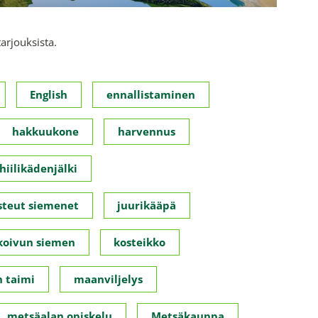
tarjouksista.
English
ennallistaminen
hakkuukone
harvennus
hiilikädenjälki
steut siemenet
juurikääpä
koivun siemen
kosteikko
 taimi
maanviljelys
metsäalan opiskelu
Metsäkauppa