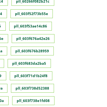
c4
pll_60266f082b21c
c4
pll_603f52f73b55e
5
pll_603f53ae14c86
6e
pll_603f676a42e26
8a
pll_603f676b28959
pll_603f683da2ba5
9
pll_603f71d1b24f8
9a
pll_603f738d52388
0a
pll_603f738e1fd08