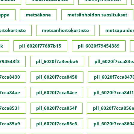
uppa
metsäkone
metsänhoidon suositukset
itokortisto
metsänhoitokortisto
metsäpuide
ck
pll_6020f77687b15
pll_6020f79454389
f794543f3
pll_6020f7a3eeba6
pll_6020f7cca83e
f7cca8430
pll_6020f7cca8450
pll_6020f7cca847
f7cca84ae
pll_6020f7cca84ce
pll_6020f7cca84f1
f7cca8531
pll_6020f7cca854f
pll_6020f7cca856
f7cca85a9
pll_6020f7cca85c6
pll_6020f7cca860