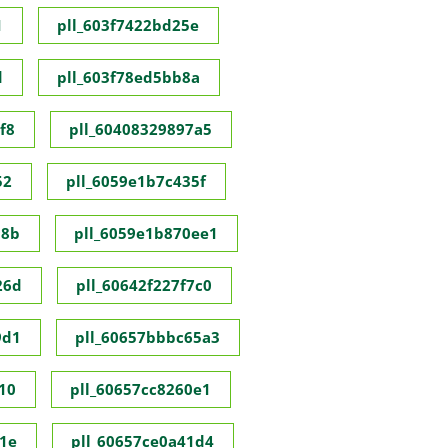
1
pll_603f7422bd25e
d
pll_603f78ed5bb8a
f8
pll_60408329897a5
52
pll_6059e1b7c435f
98b
pll_6059e1b870ee1
26d
pll_60642f227f7c0
9d1
pll_60657bbbc65a3
10
pll_60657cc8260e1
1e
pll_60657ce0a41d4