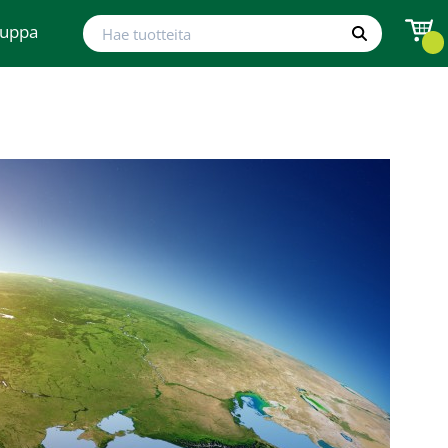
Hae tuotteita
auppa
Hae