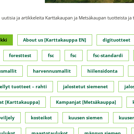
 uutisia ja artikkeleita Karttakaupan ja Metsäkaupan tuotteista ja 
kki
About us [Karttakauppa EN]
digituotteet
foresttest
fsc
fsc
fsc-standardi
smallit
harvennusmallit
hiilensidonta
ellyt tuotteet – rahti
jalostetut siemenet
jalo
t [Karttakauppa]
Kampanjat [Metsäkauppa]
viljely
kosteikot
kuusen siemen
kuusen
ulukot
maastotaulukot
männyn siemen