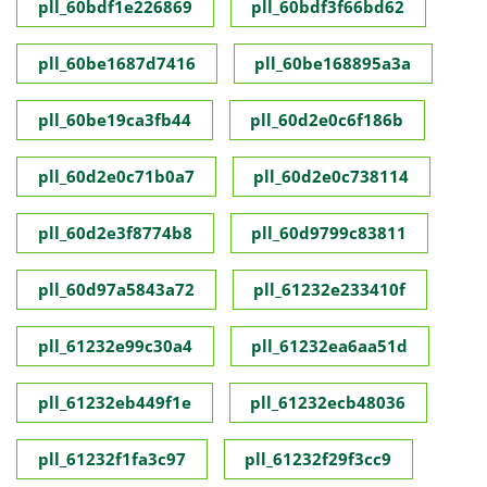
pll_60bdf1e226869
pll_60bdf3f66bd62
pll_60be1687d7416
pll_60be168895a3a
pll_60be19ca3fb44
pll_60d2e0c6f186b
pll_60d2e0c71b0a7
pll_60d2e0c738114
pll_60d2e3f8774b8
pll_60d9799c83811
pll_60d97a5843a72
pll_61232e233410f
pll_61232e99c30a4
pll_61232ea6aa51d
pll_61232eb449f1e
pll_61232ecb48036
pll_61232f1fa3c97
pll_61232f29f3cc9