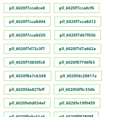
pll_6020f7cca8ce8
pll_6020f7cca8cf6
pll_6020f7cca8d04
pll_6020f7cca8d12
pll_6020f7cca8d20
pll_6020f7d67f036
pll_6020f7d72c3f7
pll_6020f7d7a662a
pll_6020f7d830fc8
pll_6020f87746f63
pll_6020f8e7cb3d8
pll_6020fdc28817a
pll_6020fde827bff
pll_6020fdf9c334b
pll_6020fe0d034ef
pll_6020fe19f0459
pll_6020ffe0e31a6
pll_6020fff87909f