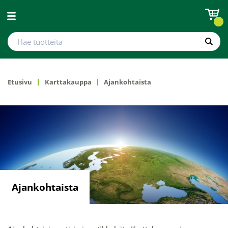
Avaa valikko
Hae tuotteita
Hae
Etusivu
Karttakauppa
Ajankohtaista
Ajankohtaista