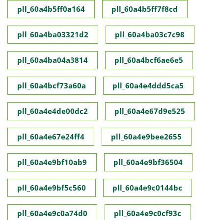
pll_60a4b5ff0a164
pll_60a4b5ff7f8cd
pll_60a4ba03321d2
pll_60a4ba03c7c98
pll_60a4ba04a3814
pll_60a4bcf6ae6e5
pll_60a4bcf73a60a
pll_60a4e4ddd5ca5
pll_60a4e4de00dc2
pll_60a4e67d9e525
pll_60a4e67e24ff4
pll_60a4e9bee2655
pll_60a4e9bf10ab9
pll_60a4e9bf36504
pll_60a4e9bf5c560
pll_60a4e9c0144bc
pll_60a4e9c0a74d0
pll_60a4e9c0cf93c