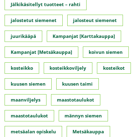
Jälkikäsitellyt tuotteet – rahti
jalostetut siemenet
jalosteut siemenet
juurikääpä
Kampanjat [Karttakauppa]
Kampanjat [Metsäkauppa]
koivun siemen
kosteikko
kosteikkoviljely
kosteikot
kuusen siemen
kuusen taimi
maanviljelys
maastotaulukot
maastotaulukot
männyn siemen
metsäalan opiskelu
Metsäkauppa