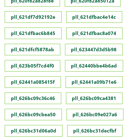
pll_620f82a828f8e
pll_620f82a85012a
pll_621df7d92192e
pll_621dfbac4e14c
pll_621dfbac6b845
pll_621dfbac8a074
pll_621dfcf5878ab
pll_623447d3d5b98
pll_623b05f7cd4f0
pll_62440bbe4b6ad
pll_62441a085415f
pll_62441a09b71e6
pll_626bc09c36c46
pll_626bc09ca4381
pll_626bc09cbea50
pll_626bc09e027a6
pll_626bc31d06a0d
pll_626bc31decfbf