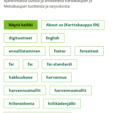
Ajankohtaisia uutisia ja artikkeleita Karttakaupan ja
Metsäkaupan tuotteista ja tarjouksista.
Näytä kaikki
About us [Karttakauppa EN]
digituotteet
English
ennallistaminen
footer
foresttest
fsc
fsc
fsc-standardi
hakkuukone
harvennus
harvennusmallit
harvennusmallit
hiilensidonta
hiilikädenjälki