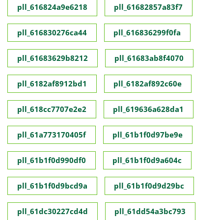
pll_616824a9e6218
pll_61682857a83f7
pll_616830276ca44
pll_616836299f0fa
pll_61683629b8212
pll_61683ab8f4070
pll_6182af8912bd1
pll_6182af892c60e
pll_618cc7707e2e2
pll_619636a628da1
pll_61a773170405f
pll_61b1f0d97be9e
pll_61b1f0d990df0
pll_61b1f0d9a604c
pll_61b1f0d9bcd9a
pll_61b1f0d9d29bc
pll_61dc30227cd4d
pll_61dd54a3bc793