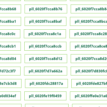
f7cca8b68
pll_6020f7cca8b76
pll_6020f7cca8b8
f7cca8ba1
pll_6020f7cca8baf
pll_6020f7cca8bc
f7cca8c0c
pll_6020f7cca8c1a
pll_6020f7cca8c28
f7cca8cb1
pll_6020f7cca8ccb
pll_6020f7cca8ce
f7cca8d04
pll_6020f7cca8d12
pll_6020f7cca8d2
f7d72c3f7
pll_6020f7d7a662a
pll_6020f7d830fc
f8e7cb3d8
pll_6020fdc28817a
pll_6020fde827bf
fe0d034ef
pll_6020fe19f0459
pll_6020ffe0e31a