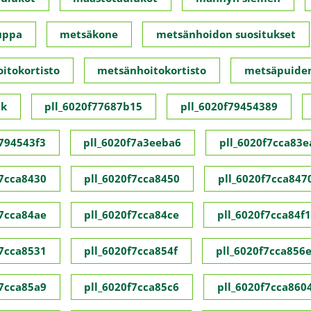
uppa
metsäkone
metsänhoidon suositukset
itokortisto
metsänhoitokortisto
metsäpuide
ck
pll_6020f77687b15
pll_6020f79454389
f794543f3
pll_6020f7a3eeba6
pll_6020f7cca83e
f7cca8430
pll_6020f7cca8450
pll_6020f7cca847
f7cca84ae
pll_6020f7cca84ce
pll_6020f7cca84f1
f7cca8531
pll_6020f7cca854f
pll_6020f7cca856
f7cca85a9
pll_6020f7cca85c6
pll_6020f7cca860