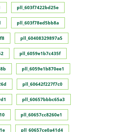
1
pll_603f7422bd25e
d
pll_603f78ed5bb8a
f8
pll_60408329897a5
52
pll_6059e1b7c435f
98b
pll_6059e1b870ee1
26d
pll_60642f227f7c0
9d1
pll_60657bbbc65a3
10
pll_60657cc8260e1
1e
pll_60657ce0a41d4