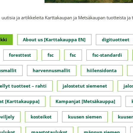
 uutisia ja artikkeleita Karttakaupan ja Metsäkaupan tuotteista ja 
kki
About us [Karttakauppa EN]
digituotteet
foresttest
fsc
fsc
fsc-standardi
smallit
harvennusmallit
hiilensidonta
ellyt tuotteet – rahti
jalostetut siemenet
jalo
t [Karttakauppa]
Kampanjat [Metsäkauppa]
viljely
kosteikot
kuusen siemen
kuusen
ulukot
maastotaulukot
männyn siemen