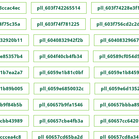
73ccac4ec
pll_603f742265514
pll_603f74228e3f
74f75c35a
pll_603f74f781225
pll_603f756cd2c2
832920b11
pll_6040832942f2b
pll_60408329667
1e85357b4
pll_604f40cb4fb34
pll_60589cf054d
e1b7ea2a7
pll_6059e1b81c0bf
pll_6059e1b845
e1b89b005
pll_6059e6850032c
pll_6059e6d135
7b9f84b5b
pll_60657b9fa1546
pll_60657bbba8
7cbb43989
pll_60657cbe4fb3a
pll_60657cc6420
7cccea4c8
pll_60657cd65ba2d
pll_60657cd8a34