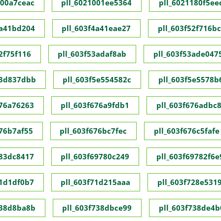
000a7ceac
pll_6021001ee5364
pll_6021180f5ee
4a41bd204
pll_603f4a41eae27
pll_603f52f716b
2f75f116
pll_603f53adaf8ab
pll_603f53ade047
53d837dbb
pll_603f5e554582c
pll_603f5e5578b
676a76263
pll_603f676a9fdb1
pll_603f676adbc
676b7af55
pll_603f676bc7fec
pll_603f676c5fafe
683dc8417
pll_603f69780c249
pll_603f69782f6e
71d1df0b7
pll_603f71d215aaa
pll_603f728e531
738d8ba8b
pll_603f738dbce99
pll_603f738de4b