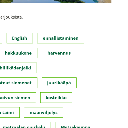
tarjouksista.
English
ennallistaminen
hakkuukone
harvennus
hiilikädenjälki
steut siemenet
juurikääpä
koivun siemen
kosteikko
 taimi
maanviljelys
metsäalan opiskelu
Metsäkauppa