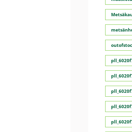
Metsäka
metsänho
outofsto
pll_6020
pll_6020
pll_6020
pll_6020
pll_6020