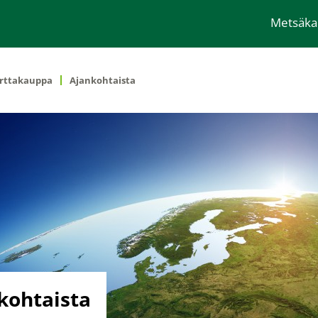
Metsäk
rttakauppa
Ajankohtaista
kohtaista