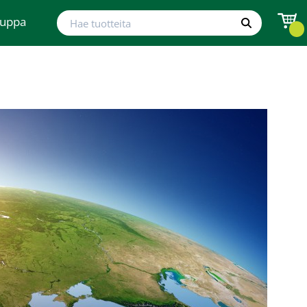
Hae tuotteita
auppa
Hae