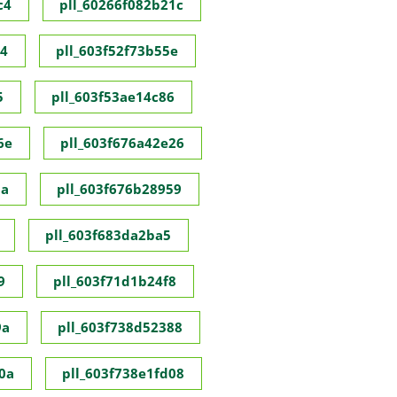
c4
pll_60266f082b21c
c4
pll_603f52f73b55e
5
pll_603f53ae14c86
6e
pll_603f676a42e26
8a
pll_603f676b28959
pll_603f683da2ba5
9
pll_603f71d1b24f8
9a
pll_603f738d52388
0a
pll_603f738e1fd08