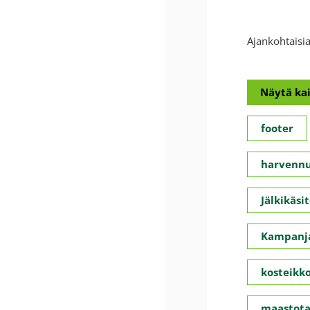
Ajankohtaisia
Näytä kai
footer
harvennu
Jälkikäsit
Kampanja
kosteikko
maastota