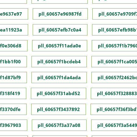
7e9637e97
pll_60657e96987fd
pll_60657e9709f
7ea11923a
pll_60657efb7c0a4
pll_60657efb98b
7f0e306d8
pll_60657f11ada0e
pll_60657f1b796
7f1bb1f00
pll_60657f1bcdeb4
pll_60657f1ca00
7f1d87bf9
pll_60657f1da4ada
pll_60657f2462b
7f318f419
pll_60657f31abd52
pll_60657f32888
7f3370dfe
pll_60657f3437892
pll_60657f36f3bd
7f3967903
pll_60657f3a37a08
pll_60657f3a544