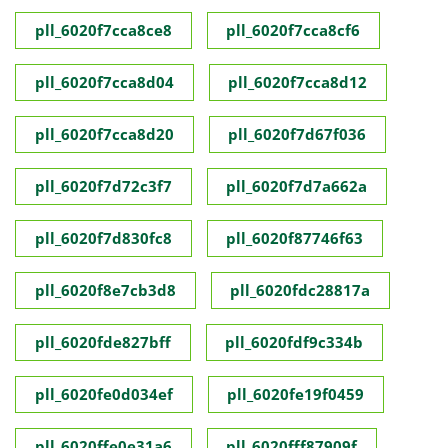
pll_6020f7cca8ce8
pll_6020f7cca8cf6
pll_6020f7cca8d04
pll_6020f7cca8d12
pll_6020f7cca8d20
pll_6020f7d67f036
pll_6020f7d72c3f7
pll_6020f7d7a662a
pll_6020f7d830fc8
pll_6020f87746f63
pll_6020f8e7cb3d8
pll_6020fdc28817a
pll_6020fde827bff
pll_6020fdf9c334b
pll_6020fe0d034ef
pll_6020fe19f0459
pll_6020ffe0e31a6
pll_6020fff87909f