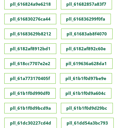
pll_616824a9e6218
pll_61682857a83f7
pll_616830276ca44
pll_616836299f0fa
pll_61683629b8212
pll_61683ab8f4070
pll_6182af8912bd1
pll_6182af892c60e
pll_618cc7707e2e2
pll_619636a628da1
pll_61a773170405f
pll_61b1f0d97be9e
pll_61b1f0d990df0
pll_61b1f0d9a604c
pll_61b1f0d9bcd9a
pll_61b1f0d9d29bc
pll_61dc30227cd4d
pll_61dd54a3bc793