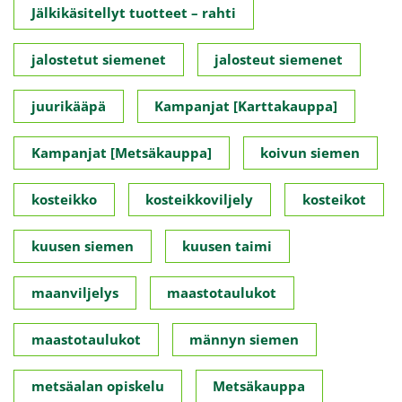
Jälkikäsitellyt tuotteet – rahti
jalostetut siemenet
jalosteut siemenet
juurikääpä
Kampanjat [Karttakauppa]
Kampanjat [Metsäkauppa]
koivun siemen
kosteikko
kosteikkoviljely
kosteikot
kuusen siemen
kuusen taimi
maanviljelys
maastotaulukot
maastotaulukot
männyn siemen
metsäalan opiskelu
Metsäkauppa