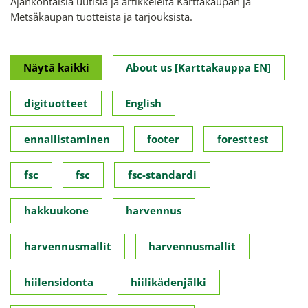
Ajankohtaisia uutisia ja artikkeleita Karttakaupan ja
Metsäkaupan tuotteista ja tarjouksista.
Näytä kaikki
About us [Karttakauppa EN]
digituotteet
English
ennallistaminen
footer
foresttest
fsc
fsc
fsc-standardi
hakkuukone
harvennus
harvennusmallit
harvennusmallit
hiilensidonta
hiilikädenjälki