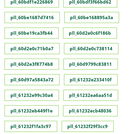
pll_60bdf1e226869
pll_60bdf3f66bd62
pll_60be1687d7416
pll_60be168895a3a
pll_60be19ca3fb44
pll_60d2e0c6f186b
pll_60d2e0c71b0a7
pll_60d2e0c738114
pll_60d2e3f8774b8
pll_60d9799c83811
pll_60d97a5843a72
pll_61232e233410f
pll_61232e99c30a4
pll_61232ea6aa51d
pll_61232eb449f1e
pll_61232ecb48036
pll_61232f1fa3c97
pll_61232f29f3cc9