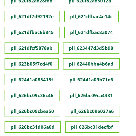
pll_620f82a828f8e
pll_620f82a85012a
pll_621df7d92192e
pll_621dfbac4e14c
pll_621dfbac6b845
pll_621dfbac8a074
pll_621dfcf5878ab
pll_623447d3d5b98
pll_623b05f7cd4f0
pll_62440bbe4b6ad
pll_62441a085415f
pll_62441a09b71e6
pll_626bc09c36c46
pll_626bc09ca4381
pll_626bc09cbea50
pll_626bc09e027a6
pll_626bc31d06a0d
pll_626bc31decfbf