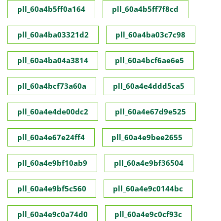
pll_60a4b5ff0a164
pll_60a4b5ff7f8cd
pll_60a4ba03321d2
pll_60a4ba03c7c98
pll_60a4ba04a3814
pll_60a4bcf6ae6e5
pll_60a4bcf73a60a
pll_60a4e4ddd5ca5
pll_60a4e4de00dc2
pll_60a4e67d9e525
pll_60a4e67e24ff4
pll_60a4e9bee2655
pll_60a4e9bf10ab9
pll_60a4e9bf36504
pll_60a4e9bf5c560
pll_60a4e9c0144bc
pll_60a4e9c0a74d0
pll_60a4e9c0cf93c