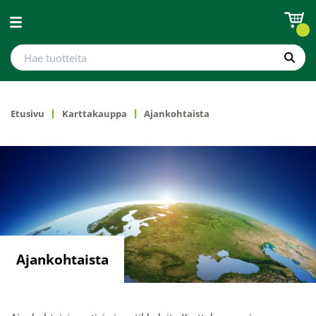
Avaa valikko
Hae tuotteita
Hae
Etusivu
Karttakauppa
Ajankohtaista
Ajankohtaista