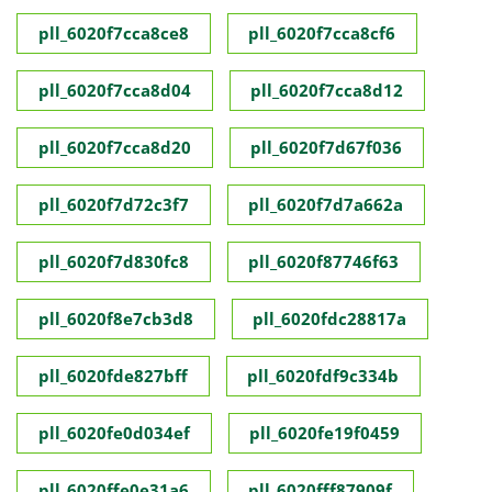
pll_6020f7cca8ce8
pll_6020f7cca8cf6
pll_6020f7cca8d04
pll_6020f7cca8d12
pll_6020f7cca8d20
pll_6020f7d67f036
pll_6020f7d72c3f7
pll_6020f7d7a662a
pll_6020f7d830fc8
pll_6020f87746f63
pll_6020f8e7cb3d8
pll_6020fdc28817a
pll_6020fde827bff
pll_6020fdf9c334b
pll_6020fe0d034ef
pll_6020fe19f0459
pll_6020ffe0e31a6
pll_6020fff87909f