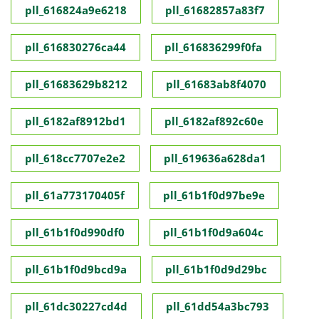
pll_616824a9e6218
pll_61682857a83f7
pll_616830276ca44
pll_616836299f0fa
pll_61683629b8212
pll_61683ab8f4070
pll_6182af8912bd1
pll_6182af892c60e
pll_618cc7707e2e2
pll_619636a628da1
pll_61a773170405f
pll_61b1f0d97be9e
pll_61b1f0d990df0
pll_61b1f0d9a604c
pll_61b1f0d9bcd9a
pll_61b1f0d9d29bc
pll_61dc30227cd4d
pll_61dd54a3bc793