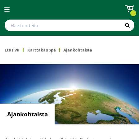
Avaa valikko
Hae tuotteita
Hae
Etusivu
Karttakauppa
Ajankohtaista
Ajankohtaista