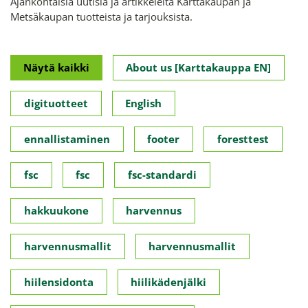
Ajankohtaisia uutisia ja artikkeleita Karttakaupan ja
Metsäkaupan tuotteista ja tarjouksista.
Näytä kaikki
About us [Karttakauppa EN]
digituotteet
English
ennallistaminen
footer
foresttest
fsc
fsc
fsc-standardi
hakkuukone
harvennus
harvennusmallit
harvennusmallit
hiilensidonta
hiilikädenjälki