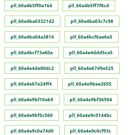
pll_60a4b5ff0a164
pll_60a4b5ff7f8cd
pll_60a4ba03321d2
pll_60a4ba03c7c98
pll_60a4ba04a3814
pll_60a4bcf6ae6e5
pll_60a4bcf73a60a
pll_60a4e4ddd5ca5
pll_60a4e4de00dc2
pll_60a4e67d9e525
pll_60a4e67e24ff4
pll_60a4e9bee2655
pll_60a4e9bf10ab9
pll_60a4e9bf36504
pll_60a4e9bf5c560
pll_60a4e9c0144bc
pll_60a4e9c0a74d0
pll_60a4e9c0cf93c