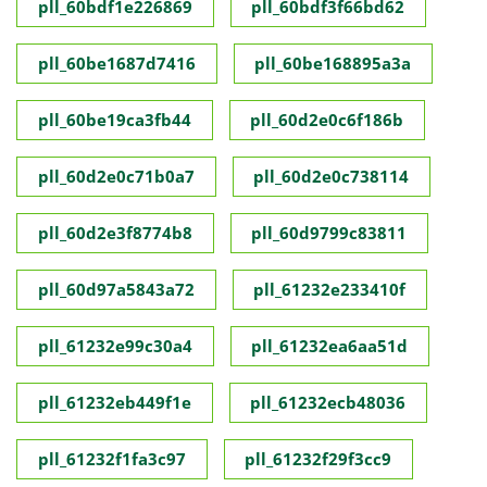
pll_60bdf1e226869
pll_60bdf3f66bd62
pll_60be1687d7416
pll_60be168895a3a
pll_60be19ca3fb44
pll_60d2e0c6f186b
pll_60d2e0c71b0a7
pll_60d2e0c738114
pll_60d2e3f8774b8
pll_60d9799c83811
pll_60d97a5843a72
pll_61232e233410f
pll_61232e99c30a4
pll_61232ea6aa51d
pll_61232eb449f1e
pll_61232ecb48036
pll_61232f1fa3c97
pll_61232f29f3cc9