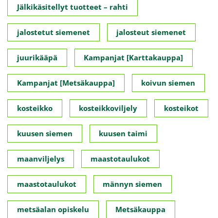
Jälkikäsitellyt tuotteet – rahti
jalostetut siemenet
jalosteut siemenet
juurikääpä
Kampanjat [Karttakauppa]
Kampanjat [Metsäkauppa]
koivun siemen
kosteikko
kosteikkoviljely
kosteikot
kuusen siemen
kuusen taimi
maanviljelys
maastotaulukot
maastotaulukot
männyn siemen
metsäalan opiskelu
Metsäkauppa