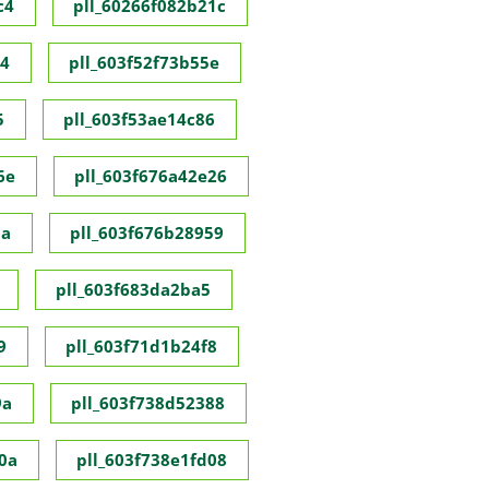
c4
pll_60266f082b21c
c4
pll_603f52f73b55e
5
pll_603f53ae14c86
6e
pll_603f676a42e26
8a
pll_603f676b28959
pll_603f683da2ba5
9
pll_603f71d1b24f8
9a
pll_603f738d52388
0a
pll_603f738e1fd08