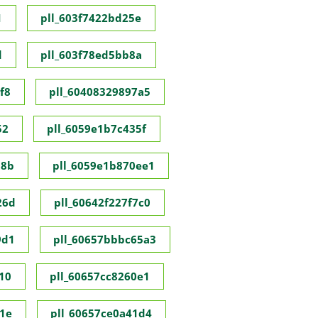
1
pll_603f7422bd25e
d
pll_603f78ed5bb8a
f8
pll_60408329897a5
52
pll_6059e1b7c435f
98b
pll_6059e1b870ee1
26d
pll_60642f227f7c0
9d1
pll_60657bbbc65a3
10
pll_60657cc8260e1
1e
pll_60657ce0a41d4