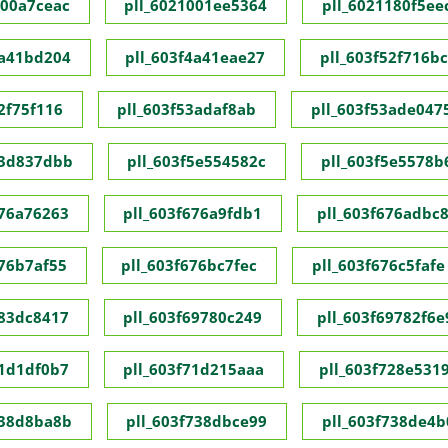
000a7ceac
pll_6021001ee5364
pll_6021180f5ee
4a41bd204
pll_603f4a41eae27
pll_603f52f716b
2f75f116
pll_603f53adaf8ab
pll_603f53ade047
53d837dbb
pll_603f5e554582c
pll_603f5e5578b
676a76263
pll_603f676a9fdb1
pll_603f676adbc
676b7af55
pll_603f676bc7fec
pll_603f676c5fafe
683dc8417
pll_603f69780c249
pll_603f69782f6e
71d1df0b7
pll_603f71d215aaa
pll_603f728e531
738d8ba8b
pll_603f738dbce99
pll_603f738de4b