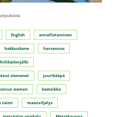
tarjouksista.
English
ennallistaminen
hakkuukone
harvennus
hiilikädenjälki
steut siemenet
juurikääpä
koivun siemen
kosteikko
 taimi
maanviljelys
metsäalan opiskelu
Metsäkauppa