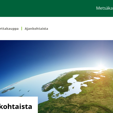
Metsäk
rttakauppa
Ajankohtaista
kohtaista