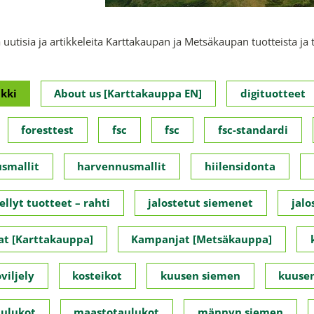
 uutisia ja artikkeleita Karttakaupan ja Metsäkaupan tuotteista ja 
kki
About us [Karttakauppa EN]
digituotteet
foresttest
fsc
fsc
fsc-standardi
smallit
harvennusmallit
hiilensidonta
ellyt tuotteet – rahti
jalostetut siemenet
jalo
t [Karttakauppa]
Kampanjat [Metsäkauppa]
viljely
kosteikot
kuusen siemen
kuusen
ulukot
maastotaulukot
männyn siemen