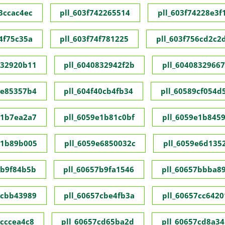
73ccac4ec
pll_603f742265514
pll_603f74228e3f
74f75c35a
pll_603f74f781225
pll_603f756cd2c2
832920b11
pll_6040832942f2b
pll_60408329667
1e85357b4
pll_604f40cb4fb34
pll_60589cf054d
e1b7ea2a7
pll_6059e1b81c0bf
pll_6059e1b845
e1b89b005
pll_6059e6850032c
pll_6059e6d135
7b9f84b5b
pll_60657b9fa1546
pll_60657bbba8
7cbb43989
pll_60657cbe4fb3a
pll_60657cc6420
7cccea4c8
pll_60657cd65ba2d
pll_60657cd8a34