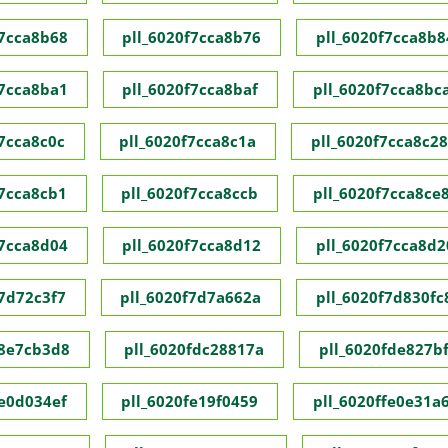
f7cca8b68
pll_6020f7cca8b76
pll_6020f7cca8b8
f7cca8ba1
pll_6020f7cca8baf
pll_6020f7cca8bc
f7cca8c0c
pll_6020f7cca8c1a
pll_6020f7cca8c28
f7cca8cb1
pll_6020f7cca8ccb
pll_6020f7cca8ce
f7cca8d04
pll_6020f7cca8d12
pll_6020f7cca8d2
f7d72c3f7
pll_6020f7d7a662a
pll_6020f7d830fc
f8e7cb3d8
pll_6020fdc28817a
pll_6020fde827bf
fe0d034ef
pll_6020fe19f0459
pll_6020ffe0e31a