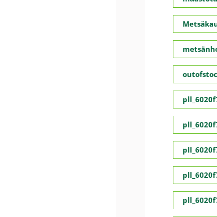
Metsäka
metsänho
outofsto
pll_6020
pll_6020
pll_6020
pll_6020
pll_6020