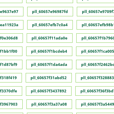
7e9637e97
pll_60657e96987fd
pll_60657e9709f
7ea11923a
pll_60657efb7c0a4
pll_60657efb98b
7f0e306d8
pll_60657f11ada0e
pll_60657f1b796
7f1bb1f00
pll_60657f1bcdeb4
pll_60657f1ca00
7f1d87bf9
pll_60657f1da4ada
pll_60657f2462b
7f318f419
pll_60657f31abd52
pll_60657f32888
7f3370dfe
pll_60657f3437892
pll_60657f36f3bd
7f3967903
pll_60657f3a37a08
pll_60657f3a544