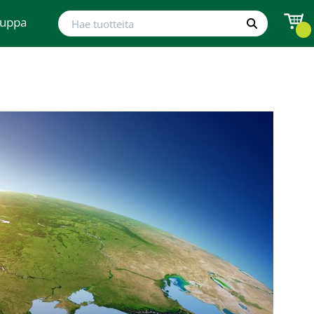
Hae tuotteita
auppa
Hae