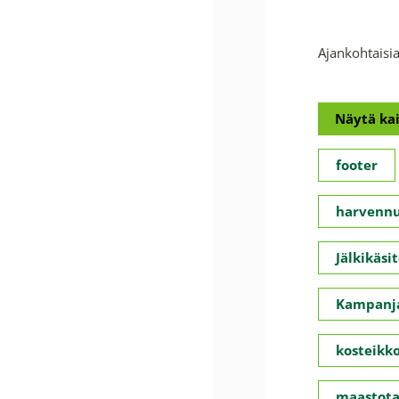
Ajankohtaisia
Näytä kai
footer
harvennu
Jälkikäsit
Kampanja
kosteikko
maastota