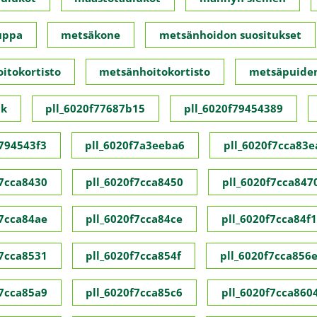
uppa
metsäkone
metsänhoidon suositukset
itokortisto
metsänhoitokortisto
metsäpuide
ck
pll_6020f77687b15
pll_6020f79454389
f794543f3
pll_6020f7a3eeba6
pll_6020f7cca83e
f7cca8430
pll_6020f7cca8450
pll_6020f7cca847
f7cca84ae
pll_6020f7cca84ce
pll_6020f7cca84f1
f7cca8531
pll_6020f7cca854f
pll_6020f7cca856
f7cca85a9
pll_6020f7cca85c6
pll_6020f7cca860