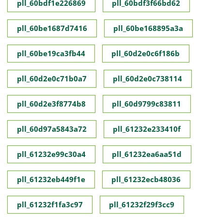
pll_60bdf1e226869
pll_60bdf3f66bd62
pll_60be1687d7416
pll_60be168895a3a
pll_60be19ca3fb44
pll_60d2e0c6f186b
pll_60d2e0c71b0a7
pll_60d2e0c738114
pll_60d2e3f8774b8
pll_60d9799c83811
pll_60d97a5843a72
pll_61232e233410f
pll_61232e99c30a4
pll_61232ea6aa51d
pll_61232eb449f1e
pll_61232ecb48036
pll_61232f1fa3c97
pll_61232f29f3cc9