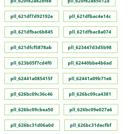
pll_620f82a828f8e
pll_620f82a85012a
pll_621df7d92192e
pll_621dfbac4e14c
pll_621dfbac6b845
pll_621dfbac8a074
pll_621dfcf5878ab
pll_623447d3d5b98
pll_623b05f7cd4f0
pll_62440bbe4b6ad
pll_62441a085415f
pll_62441a09b71e6
pll_626bc09c36c46
pll_626bc09ca4381
pll_626bc09cbea50
pll_626bc09e027a6
pll_626bc31d06a0d
pll_626bc31decfbf