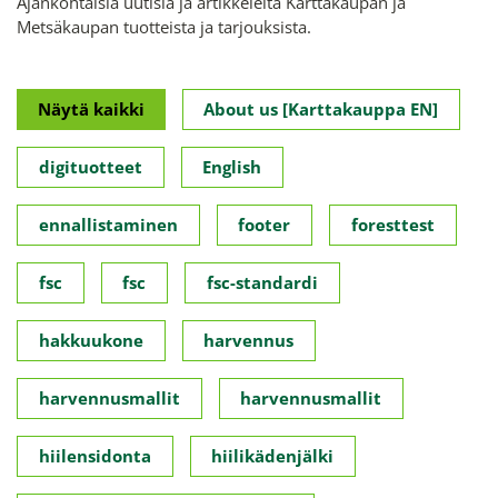
Ajankohtaisia uutisia ja artikkeleita Karttakaupan ja
Metsäkaupan tuotteista ja tarjouksista.
Näytä kaikki
About us [Karttakauppa EN]
digituotteet
English
ennallistaminen
footer
foresttest
fsc
fsc
fsc-standardi
hakkuukone
harvennus
harvennusmallit
harvennusmallit
hiilensidonta
hiilikädenjälki