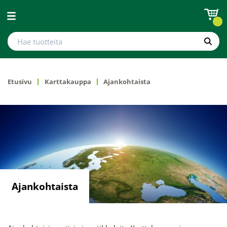
Avaa valikko
Hae tuotteita
Hae
Etusivu
Karttakauppa
Ajankohtaista
Ajankohtaista