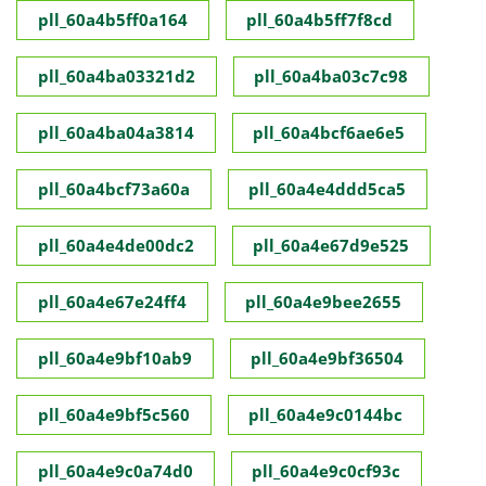
pll_60a4b5ff0a164
pll_60a4b5ff7f8cd
pll_60a4ba03321d2
pll_60a4ba03c7c98
pll_60a4ba04a3814
pll_60a4bcf6ae6e5
pll_60a4bcf73a60a
pll_60a4e4ddd5ca5
pll_60a4e4de00dc2
pll_60a4e67d9e525
pll_60a4e67e24ff4
pll_60a4e9bee2655
pll_60a4e9bf10ab9
pll_60a4e9bf36504
pll_60a4e9bf5c560
pll_60a4e9c0144bc
pll_60a4e9c0a74d0
pll_60a4e9c0cf93c