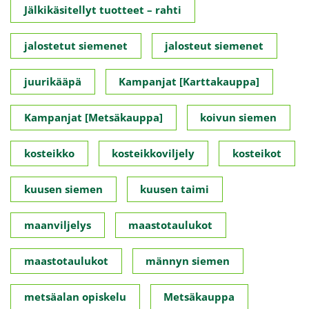
Jälkikäsitellyt tuotteet – rahti
jalostetut siemenet
jalosteut siemenet
juurikääpä
Kampanjat [Karttakauppa]
Kampanjat [Metsäkauppa]
koivun siemen
kosteikko
kosteikkoviljely
kosteikot
kuusen siemen
kuusen taimi
maanviljelys
maastotaulukot
maastotaulukot
männyn siemen
metsäalan opiskelu
Metsäkauppa