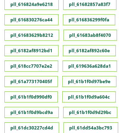
pll_616824a9e6218
pll_61682857a83f7
pll_616830276ca44
pll_616836299f0fa
pll_61683629b8212
pll_61683ab8f4070
pll_6182af8912bd1
pll_6182af892c60e
pll_618cc7707e2e2
pll_619636a628da1
pll_61a773170405f
pll_61b1f0d97be9e
pll_61b1f0d990df0
pll_61b1f0d9a604c
pll_61b1f0d9bcd9a
pll_61b1f0d9d29bc
pll_61dc30227cd4d
pll_61dd54a3bc793