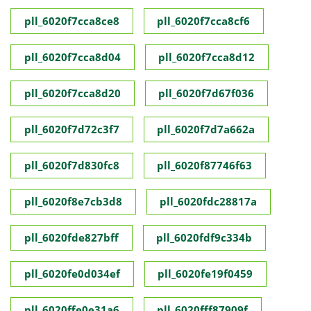
pll_6020f7cca8ce8
pll_6020f7cca8cf6
pll_6020f7cca8d04
pll_6020f7cca8d12
pll_6020f7cca8d20
pll_6020f7d67f036
pll_6020f7d72c3f7
pll_6020f7d7a662a
pll_6020f7d830fc8
pll_6020f87746f63
pll_6020f8e7cb3d8
pll_6020fdc28817a
pll_6020fde827bff
pll_6020fdf9c334b
pll_6020fe0d034ef
pll_6020fe19f0459
pll_6020ffe0e31a6
pll_6020fff87909f