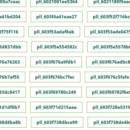
000a7ceac
pll_6021001ee5364
pll_6021180f5ee
4a41bd204
pll_603f4a41eae27
pll_603f52f716b
2f75f116
pll_603f53adaf8ab
pll_603f53ade047
53d837dbb
pll_603f5e554582c
pll_603f5e5578b
676a76263
pll_603f676a9fdb1
pll_603f676adbc
676b7af55
pll_603f676bc7fec
pll_603f676c5fafe
683dc8417
pll_603f69780c249
pll_603f69782f6e
71d1df0b7
pll_603f71d215aaa
pll_603f728e531
738d8ba8b
pll_603f738dbce99
pll_603f738de4b