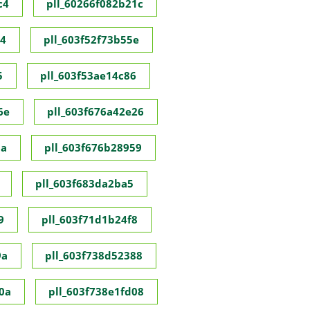
c4
pll_60266f082b21c
c4
pll_603f52f73b55e
5
pll_603f53ae14c86
6e
pll_603f676a42e26
8a
pll_603f676b28959
pll_603f683da2ba5
9
pll_603f71d1b24f8
9a
pll_603f738d52388
0a
pll_603f738e1fd08