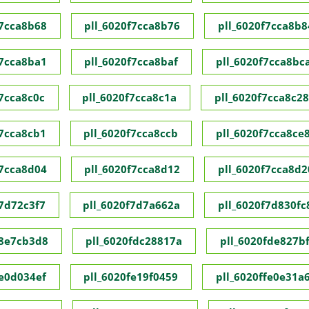
f7cca8b68
pll_6020f7cca8b76
pll_6020f7cca8b8
f7cca8ba1
pll_6020f7cca8baf
pll_6020f7cca8bc
f7cca8c0c
pll_6020f7cca8c1a
pll_6020f7cca8c28
f7cca8cb1
pll_6020f7cca8ccb
pll_6020f7cca8ce
f7cca8d04
pll_6020f7cca8d12
pll_6020f7cca8d2
f7d72c3f7
pll_6020f7d7a662a
pll_6020f7d830fc
f8e7cb3d8
pll_6020fdc28817a
pll_6020fde827bf
fe0d034ef
pll_6020fe19f0459
pll_6020ffe0e31a