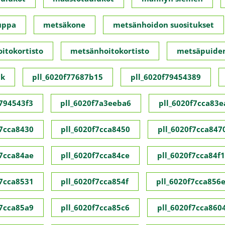
uppa
metsäkone
metsänhoidon suositukset
itokortisto
metsänhoitokortisto
metsäpuide
ck
pll_6020f77687b15
pll_6020f79454389
f794543f3
pll_6020f7a3eeba6
pll_6020f7cca83e
f7cca8430
pll_6020f7cca8450
pll_6020f7cca847
f7cca84ae
pll_6020f7cca84ce
pll_6020f7cca84f1
f7cca8531
pll_6020f7cca854f
pll_6020f7cca856
f7cca85a9
pll_6020f7cca85c6
pll_6020f7cca860