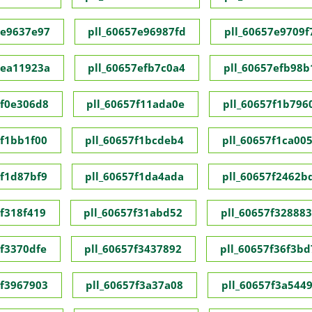
7e9637e97
pll_60657e96987fd
pll_60657e9709f
7ea11923a
pll_60657efb7c0a4
pll_60657efb98b
7f0e306d8
pll_60657f11ada0e
pll_60657f1b796
7f1bb1f00
pll_60657f1bcdeb4
pll_60657f1ca00
7f1d87bf9
pll_60657f1da4ada
pll_60657f2462b
7f318f419
pll_60657f31abd52
pll_60657f32888
7f3370dfe
pll_60657f3437892
pll_60657f36f3bd
7f3967903
pll_60657f3a37a08
pll_60657f3a544