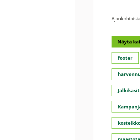
Ajankohtaisia
Näytä kai
footer
harvennu
Jälkikäsit
Kampanja
kosteikko
maastota