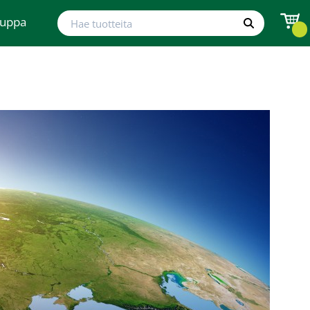
Hae tuotteita
auppa
Hae