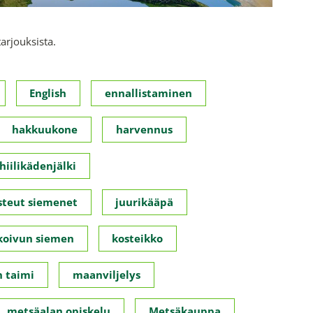
tarjouksista.
English
ennallistaminen
hakkuukone
harvennus
hiilikädenjälki
steut siemenet
juurikääpä
koivun siemen
kosteikko
 taimi
maanviljelys
metsäalan opiskelu
Metsäkauppa