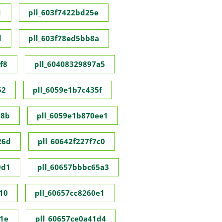
1
pll_603f7422bd25e
d
pll_603f78ed5bb8a
f8
pll_60408329897a5
52
pll_6059e1b7c435f
98b
pll_6059e1b870ee1
26d
pll_60642f227f7c0
9d1
pll_60657bbbc65a3
10
pll_60657cc8260e1
1e
pll_60657ce0a41d4