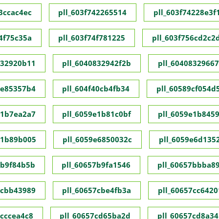
73ccac4ec
pll_603f742265514
pll_603f74228e3f
74f75c35a
pll_603f74f781225
pll_603f756cd2c2
832920b11
pll_6040832942f2b
pll_60408329667
1e85357b4
pll_604f40cb4fb34
pll_60589cf054d
e1b7ea2a7
pll_6059e1b81c0bf
pll_6059e1b845
e1b89b005
pll_6059e6850032c
pll_6059e6d135
7b9f84b5b
pll_60657b9fa1546
pll_60657bbba8
7cbb43989
pll_60657cbe4fb3a
pll_60657cc6420
7cccea4c8
pll_60657cd65ba2d
pll_60657cd8a34