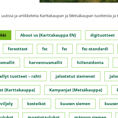
 uutisia ja artikkeleita Karttakaupan ja Metsäkaupan tuotteista ja 
kki
About us [Karttakauppa EN]
digituotteet
foresttest
fsc
fsc
fsc-standardi
smallit
harvennusmallit
hiilensidonta
ellyt tuotteet – rahti
jalostetut siemenet
jalo
t [Karttakauppa]
Kampanjat [Metsäkauppa]
viljely
kosteikot
kuusen siemen
kuusen
ulukot
maastotaulukot
männyn siemen