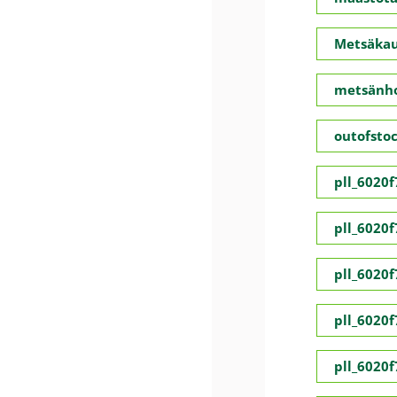
Metsäka
metsänho
outofsto
pll_6020
pll_6020
pll_6020
pll_6020
pll_6020