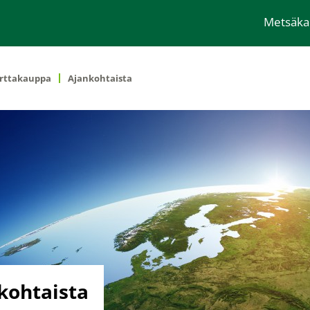
Metsäk
rttakauppa
Ajankohtaista
kohtaista