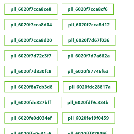
pll_6020f7cca8ce8
pll_6020f7cca8cf6
pll_6020f7cca8d04
pll_6020f7cca8d12
pll_6020f7cca8d20
pll_6020f7d67f036
pll_6020f7d72c3f7
pll_6020f7d7a662a
pll_6020f7d830fc8
pll_6020f87746f63
pll_6020f8e7cb3d8
pll_6020fdc28817a
pll_6020fde827bff
pll_6020fdf9c334b
pll_6020fe0d034ef
pll_6020fe19f0459
pll_6020ffe0e31a6
pll_6020fff87909f