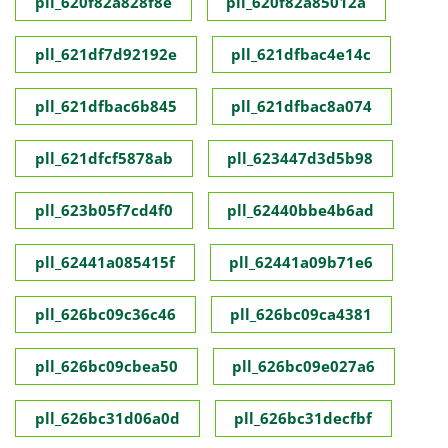
pll_620f82a828f8e
pll_620f82a85012a
pll_621df7d92192e
pll_621dfbac4e14c
pll_621dfbac6b845
pll_621dfbac8a074
pll_621dfcf5878ab
pll_623447d3d5b98
pll_623b05f7cd4f0
pll_62440bbe4b6ad
pll_62441a085415f
pll_62441a09b71e6
pll_626bc09c36c46
pll_626bc09ca4381
pll_626bc09cbea50
pll_626bc09e027a6
pll_626bc31d06a0d
pll_626bc31decfbf