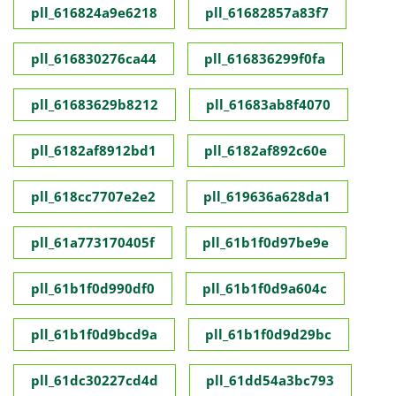
pll_616824a9e6218
pll_61682857a83f7
pll_616830276ca44
pll_616836299f0fa
pll_61683629b8212
pll_61683ab8f4070
pll_6182af8912bd1
pll_6182af892c60e
pll_618cc7707e2e2
pll_619636a628da1
pll_61a773170405f
pll_61b1f0d97be9e
pll_61b1f0d990df0
pll_61b1f0d9a604c
pll_61b1f0d9bcd9a
pll_61b1f0d9d29bc
pll_61dc30227cd4d
pll_61dd54a3bc793