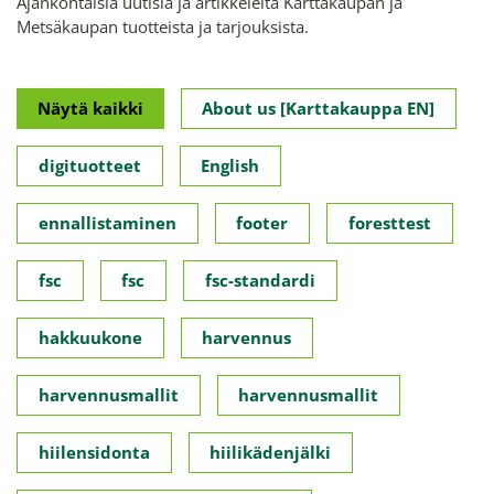
Ajankohtaisia uutisia ja artikkeleita Karttakaupan ja
Metsäkaupan tuotteista ja tarjouksista.
Näytä kaikki
About us [Karttakauppa EN]
digituotteet
English
ennallistaminen
footer
foresttest
fsc
fsc
fsc-standardi
hakkuukone
harvennus
harvennusmallit
harvennusmallit
hiilensidonta
hiilikädenjälki