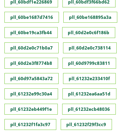
pll_60bdf1e226869
pll_60bdf3f66bd62
pll_60be1687d7416
pll_60be168895a3a
pll_60be19ca3fb44
pll_60d2e0c6f186b
pll_60d2e0c71b0a7
pll_60d2e0c738114
pll_60d2e3f8774b8
pll_60d9799c83811
pll_60d97a5843a72
pll_61232e233410f
pll_61232e99c30a4
pll_61232ea6aa51d
pll_61232eb449f1e
pll_61232ecb48036
pll_61232f1fa3c97
pll_61232f29f3cc9