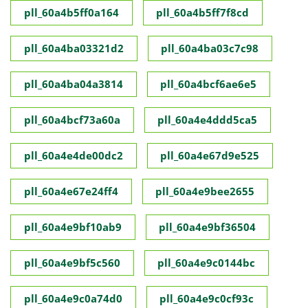
pll_60a4b5ff0a164
pll_60a4b5ff7f8cd
pll_60a4ba03321d2
pll_60a4ba03c7c98
pll_60a4ba04a3814
pll_60a4bcf6ae6e5
pll_60a4bcf73a60a
pll_60a4e4ddd5ca5
pll_60a4e4de00dc2
pll_60a4e67d9e525
pll_60a4e67e24ff4
pll_60a4e9bee2655
pll_60a4e9bf10ab9
pll_60a4e9bf36504
pll_60a4e9bf5c560
pll_60a4e9c0144bc
pll_60a4e9c0a74d0
pll_60a4e9c0cf93c