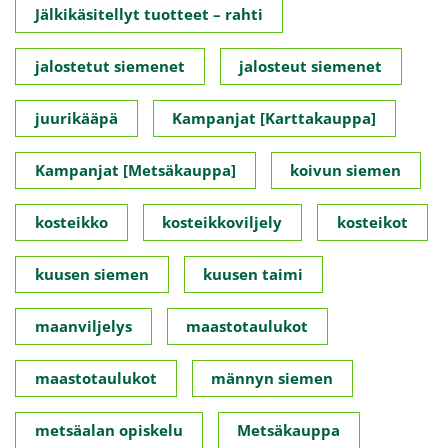
Jälkikäsitellyt tuotteet – rahti
jalostetut siemenet
jalosteut siemenet
juurikääpä
Kampanjat [Karttakauppa]
Kampanjat [Metsäkauppa]
koivun siemen
kosteikko
kosteikkoviljely
kosteikot
kuusen siemen
kuusen taimi
maanviljelys
maastotaulukot
maastotaulukot
männyn siemen
metsäalan opiskelu
Metsäkauppa