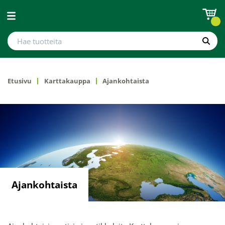
Avaa valikko
Hae tuotteita
Hae
Etusivu
Karttakauppa
Ajankohtaista
Ajankohtaista