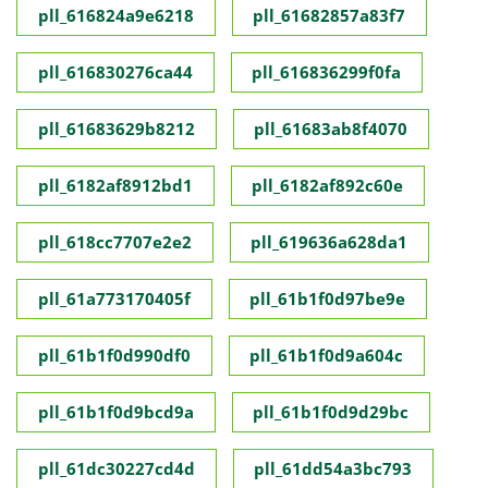
pll_616824a9e6218
pll_61682857a83f7
pll_616830276ca44
pll_616836299f0fa
pll_61683629b8212
pll_61683ab8f4070
pll_6182af8912bd1
pll_6182af892c60e
pll_618cc7707e2e2
pll_619636a628da1
pll_61a773170405f
pll_61b1f0d97be9e
pll_61b1f0d990df0
pll_61b1f0d9a604c
pll_61b1f0d9bcd9a
pll_61b1f0d9d29bc
pll_61dc30227cd4d
pll_61dd54a3bc793