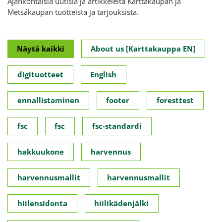
Ajankohtaisia uutisia ja artikkeleita Karttakaupan ja
Metsäkaupan tuotteista ja tarjouksista.
Näytä kaikki
About us [Karttakauppa EN]
digituotteet
English
ennallistaminen
footer
foresttest
fsc
fsc
fsc-standardi
hakkuukone
harvennus
harvennusmallit
harvennusmallit
hiilensidonta
hiilikädenjälki