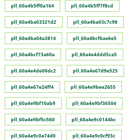
pll_60a4b5ff0a164
pll_60a4b5ff7f8cd
pll_60a4ba03321d2
pll_60a4ba03c7c98
pll_60a4ba04a3814
pll_60a4bcf6ae6e5
pll_60a4bcf73a60a
pll_60a4e4ddd5ca5
pll_60a4e4de00dc2
pll_60a4e67d9e525
pll_60a4e67e24ff4
pll_60a4e9bee2655
pll_60a4e9bf10ab9
pll_60a4e9bf36504
pll_60a4e9bf5c560
pll_60a4e9c0144bc
pll_60a4e9c0a74d0
pll_60a4e9c0cf93c