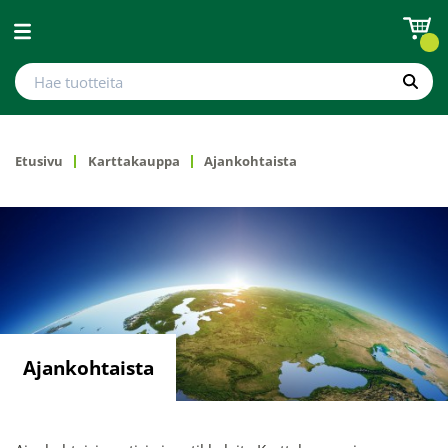
Avaa valikko
Hae tuotteita
Hae
Etusivu
Karttakauppa
Ajankohtaista
Ajankohtaista