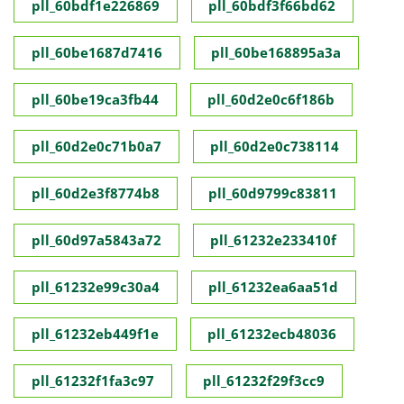
pll_60bdf1e226869
pll_60bdf3f66bd62
pll_60be1687d7416
pll_60be168895a3a
pll_60be19ca3fb44
pll_60d2e0c6f186b
pll_60d2e0c71b0a7
pll_60d2e0c738114
pll_60d2e3f8774b8
pll_60d9799c83811
pll_60d97a5843a72
pll_61232e233410f
pll_61232e99c30a4
pll_61232ea6aa51d
pll_61232eb449f1e
pll_61232ecb48036
pll_61232f1fa3c97
pll_61232f29f3cc9