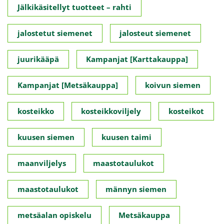
Jälkikäsitellyt tuotteet – rahti
jalostetut siemenet
jalosteut siemenet
juurikääpä
Kampanjat [Karttakauppa]
Kampanjat [Metsäkauppa]
koivun siemen
kosteikko
kosteikkoviljely
kosteikot
kuusen siemen
kuusen taimi
maanviljelys
maastotaulukot
maastotaulukot
männyn siemen
metsäalan opiskelu
Metsäkauppa