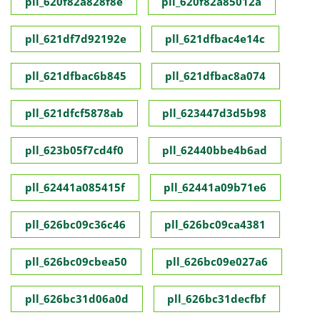
pll_620f82a828f8e
pll_620f82a85012a
pll_621df7d92192e
pll_621dfbac4e14c
pll_621dfbac6b845
pll_621dfbac8a074
pll_621dfcf5878ab
pll_623447d3d5b98
pll_623b05f7cd4f0
pll_62440bbe4b6ad
pll_62441a085415f
pll_62441a09b71e6
pll_626bc09c36c46
pll_626bc09ca4381
pll_626bc09cbea50
pll_626bc09e027a6
pll_626bc31d06a0d
pll_626bc31decfbf