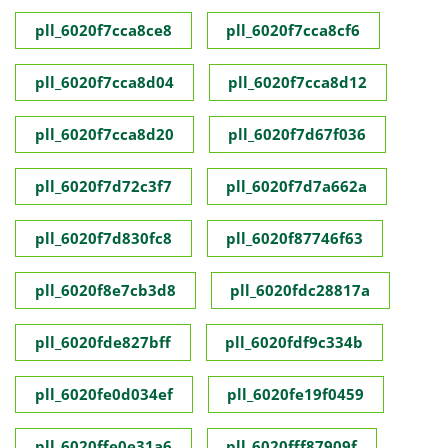
pll_6020f7cca8ce8
pll_6020f7cca8cf6
pll_6020f7cca8d04
pll_6020f7cca8d12
pll_6020f7cca8d20
pll_6020f7d67f036
pll_6020f7d72c3f7
pll_6020f7d7a662a
pll_6020f7d830fc8
pll_6020f87746f63
pll_6020f8e7cb3d8
pll_6020fdc28817a
pll_6020fde827bff
pll_6020fdf9c334b
pll_6020fe0d034ef
pll_6020fe19f0459
pll_6020ffe0e31a6
pll_6020fff87909f