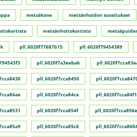
uppa
metsäkone
metsänhoidon suositukset
itokortisto
metsänhoitokortisto
metsäpuide
ck
pll_6020f77687b15
pll_6020f79454389
f794543f3
pll_6020f7a3eeba6
pll_6020f7cca83e
f7cca8430
pll_6020f7cca8450
pll_6020f7cca847
f7cca84ae
pll_6020f7cca84ce
pll_6020f7cca84f1
f7cca8531
pll_6020f7cca854f
pll_6020f7cca856
f7cca85a9
pll_6020f7cca85c6
pll_6020f7cca860