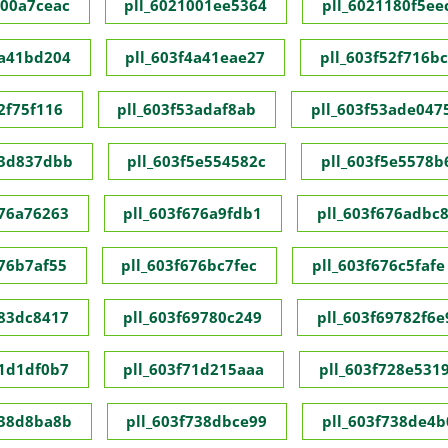
000a7ceac
pll_6021001ee5364
pll_6021180f5ee
4a41bd204
pll_603f4a41eae27
pll_603f52f716b
2f75f116
pll_603f53adaf8ab
pll_603f53ade047
53d837dbb
pll_603f5e554582c
pll_603f5e5578b
676a76263
pll_603f676a9fdb1
pll_603f676adbc
676b7af55
pll_603f676bc7fec
pll_603f676c5fafe
683dc8417
pll_603f69780c249
pll_603f69782f6e
71d1df0b7
pll_603f71d215aaa
pll_603f728e531
738d8ba8b
pll_603f738dbce99
pll_603f738de4b