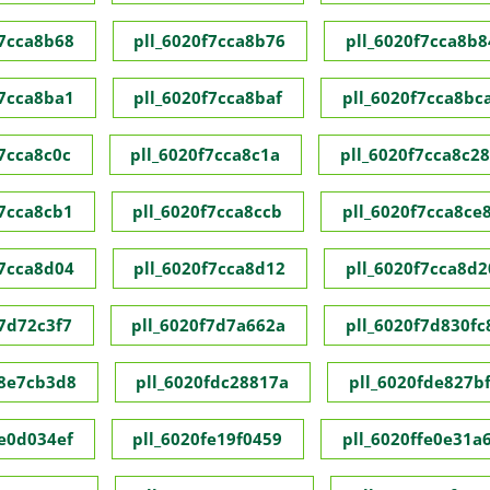
f7cca8b68
pll_6020f7cca8b76
pll_6020f7cca8b8
f7cca8ba1
pll_6020f7cca8baf
pll_6020f7cca8bc
f7cca8c0c
pll_6020f7cca8c1a
pll_6020f7cca8c28
f7cca8cb1
pll_6020f7cca8ccb
pll_6020f7cca8ce
f7cca8d04
pll_6020f7cca8d12
pll_6020f7cca8d2
f7d72c3f7
pll_6020f7d7a662a
pll_6020f7d830fc
f8e7cb3d8
pll_6020fdc28817a
pll_6020fde827bf
fe0d034ef
pll_6020fe19f0459
pll_6020ffe0e31a