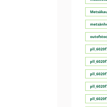
Metsäka
metsänho
outofsto
pll_6020
pll_6020
pll_6020
pll_6020
pll_6020