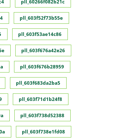
c4
pll_60266f082b21c
c4
pll_603f52f73b55e
5
pll_603f53ae14c86
6e
pll_603f676a42e26
8a
pll_603f676b28959
pll_603f683da2ba5
9
pll_603f71d1b24f8
9a
pll_603f738d52388
0a
pll_603f738e1fd08