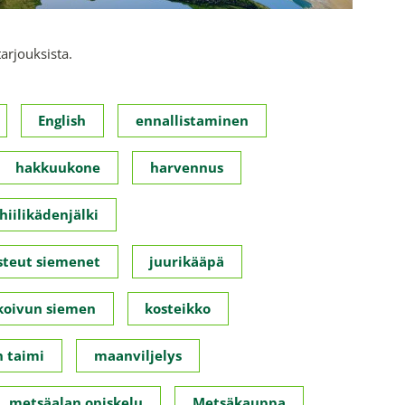
tarjouksista.
English
ennallistaminen
hakkuukone
harvennus
hiilikädenjälki
steut siemenet
juurikääpä
koivun siemen
kosteikko
 taimi
maanviljelys
metsäalan opiskelu
Metsäkauppa