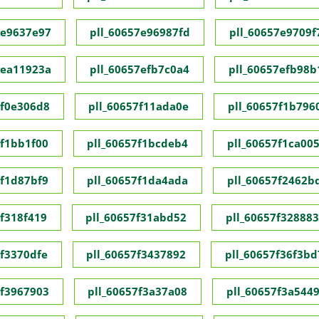
7e9637e97
pll_60657e96987fd
pll_60657e9709f
7ea11923a
pll_60657efb7c0a4
pll_60657efb98b
7f0e306d8
pll_60657f11ada0e
pll_60657f1b796
7f1bb1f00
pll_60657f1bcdeb4
pll_60657f1ca00
7f1d87bf9
pll_60657f1da4ada
pll_60657f2462b
7f318f419
pll_60657f31abd52
pll_60657f32888
7f3370dfe
pll_60657f3437892
pll_60657f36f3bd
7f3967903
pll_60657f3a37a08
pll_60657f3a544