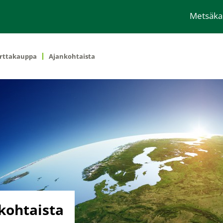
Metsäk
rttakauppa
Ajankohtaista
kohtaista