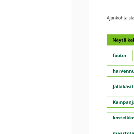
Ajankohtaisia
Näytä kai
footer
harvennu
Jälkikäsit
Kampanja
kosteikko
maastota