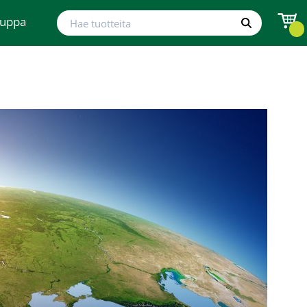
Hae tuotteita
auppa
Hae