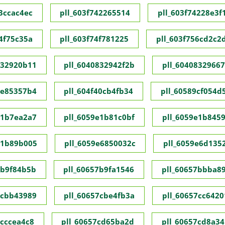
73ccac4ec
pll_603f742265514
pll_603f74228e3f
74f75c35a
pll_603f74f781225
pll_603f756cd2c2
832920b11
pll_6040832942f2b
pll_60408329667
1e85357b4
pll_604f40cb4fb34
pll_60589cf054d
e1b7ea2a7
pll_6059e1b81c0bf
pll_6059e1b845
e1b89b005
pll_6059e6850032c
pll_6059e6d135
7b9f84b5b
pll_60657b9fa1546
pll_60657bbba8
7cbb43989
pll_60657cbe4fb3a
pll_60657cc6420
7cccea4c8
pll_60657cd65ba2d
pll_60657cd8a34