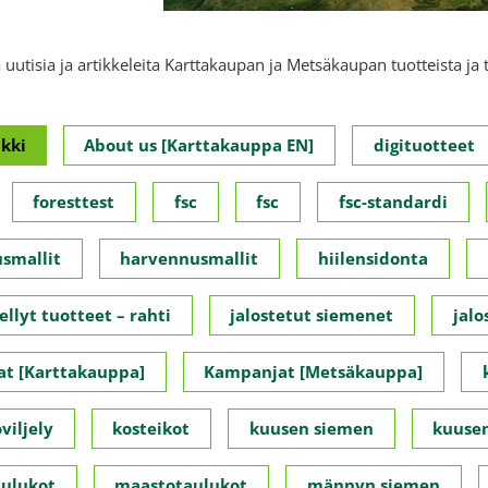
 uutisia ja artikkeleita Karttakaupan ja Metsäkaupan tuotteista ja 
kki
About us [Karttakauppa EN]
digituotteet
foresttest
fsc
fsc
fsc-standardi
smallit
harvennusmallit
hiilensidonta
ellyt tuotteet – rahti
jalostetut siemenet
jalo
t [Karttakauppa]
Kampanjat [Metsäkauppa]
viljely
kosteikot
kuusen siemen
kuusen
ulukot
maastotaulukot
männyn siemen