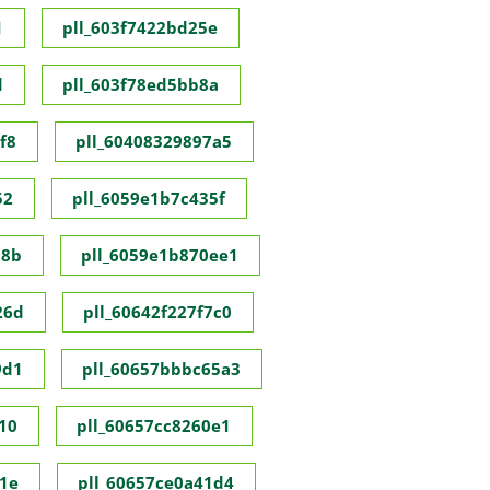
1
pll_603f7422bd25e
d
pll_603f78ed5bb8a
f8
pll_60408329897a5
52
pll_6059e1b7c435f
98b
pll_6059e1b870ee1
26d
pll_60642f227f7c0
9d1
pll_60657bbbc65a3
10
pll_60657cc8260e1
1e
pll_60657ce0a41d4