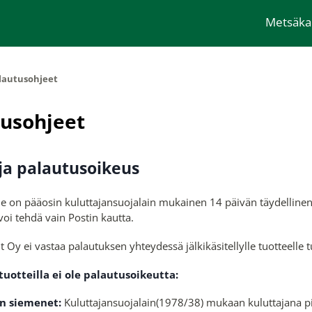
Metsäk
lautusohjeet
tusohjeet
 ja palautusoikeus
e on pääosin kuluttajansuojalain mukainen 14 päivän täydellinen 
oi tehdä vain Postin kautta.
t Oy ei vastaa palautuksen yhteydessä jälkikäsitellylle tuotteelle tu
tuotteilla ei ole palautusoikeutta:
n siemenet:
Kuluttajansuojalain(1978/38) mukaan kuluttajana pid