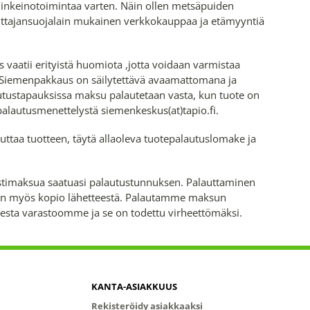
inkeinotoimintaa varten. Näin ollen metsäpuiden
luttajansuojalain mukainen verkkokauppaa ja etämyyntiä
 vaatii erityistä huomiota ,jotta voidaan varmistaa
Siemenpakkaus on säilytettävä avaamattomana ja
utustapauksissa maksu palautetaan vasta, kun tuote on
 palautusmenettelystä siemenkeskus(at)tapio.fi.
uttaa tuotteen, täytä allaoleva tuotepalautuslomake ja
postimaksua saatuasi palautustunnuksen. Palauttaminen
kaan myös kopio lähetteestä. Palautamme maksun
isesta varastoomme ja se on todettu virheettömäksi.
KANTA-ASIAKKUUS
Rekisteröidy asiakkaaksi