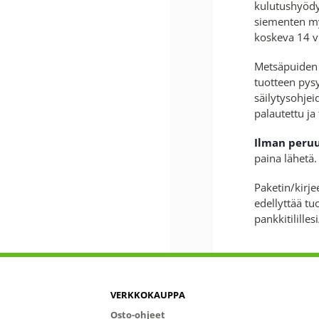
kulutushyödy
siementen my
koskeva 14 v
Metsäpuiden s
tuotteen pys
säilytysohje
palautettu ja
Ilman peruu
paina lähetä
Paketin/kirje
edellyttää t
pankkitilille
VERKKOKAUPPA
Osto-ohjeet