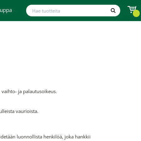
Hae tuotteita
auppa
Hae
vaihto- ja palautusoikeus.
lleista vaurioista.
etään luonnollista henkilöä, joka hankkii