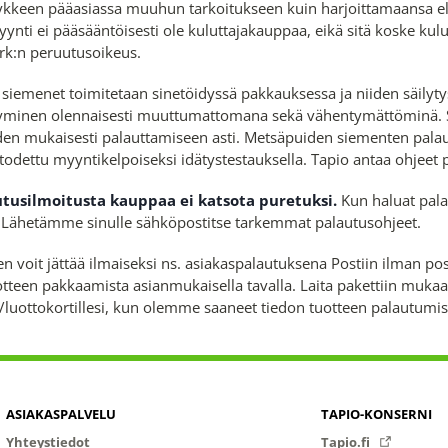
kkeen pääasiassa muuhun tarkoitukseen kuin harjoittamaansa el
ynti ei pääsääntöisesti ole kuluttajakauppaa, eikä sitä koske ku
rk:n peruutusoikeus.
iemenet toimitetaan sinetöidyssä pakkauksessa ja niiden säilytys
yminen olennaisesti muuttumattomana sekä vähentymättöminä. 
iden mukaisesti palauttamiseen asti. Metsäpuiden siementen pala
 todettu myyntikelpoiseksi idätystestauksella. Tapio antaa ohjeet
tusilmoitusta kauppaa ei katsota puretuksi.
Kun haluat pala
. Lähetämme sinulle sähköpostitse tarkemmat palautusohjeet.
en voit jättää ilmaiseksi ns. asiakaspalautuksena Postiin ilman 
uotteen pakkaamista asianmukaisella tavalla. Laita pakettiin mu
si/luottokortillesi, kun olemme saaneet tiedon tuotteen palautum
ASIAKASPALVELU
TAPIO-KONSERNI
Yhteystiedot
Tapio.fi