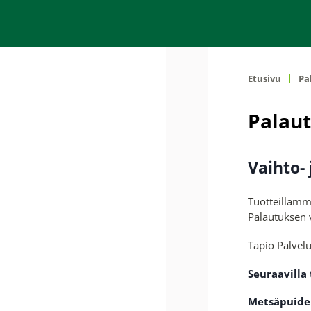
Etusivu
Pa
Palau
Vaihto-
Tuotteillamm
Palautuksen v
Tapio Palvelu
Seuraavilla 
Metsäpuide