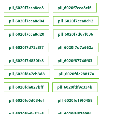
pll_6020f7cca8ce8
pll_6020f7cca8cf6
pll_6020f7cca8d04
pll_6020f7cca8d12
pll_6020f7cca8d20
pll_6020f7d67f036
pll_6020f7d72c3f7
pll_6020f7d7a662a
pll_6020f7d830fc8
pll_6020f87746f63
pll_6020f8e7cb3d8
pll_6020fdc28817a
pll_6020fde827bff
pll_6020fdf9c334b
pll_6020fe0d034ef
pll_6020fe19f0459
pll_6020ffe0e31a6
pll_6020fff87909f