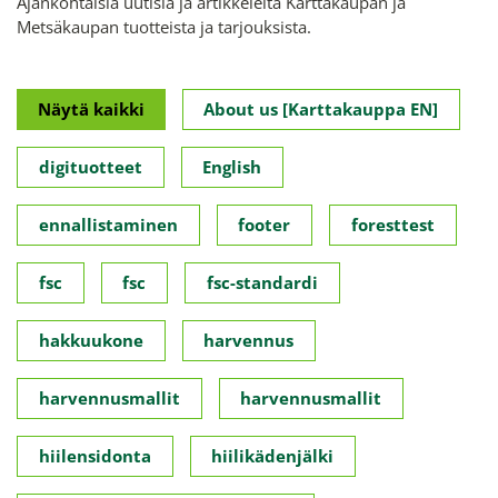
Ajankohtaisia uutisia ja artikkeleita Karttakaupan ja
Metsäkaupan tuotteista ja tarjouksista.
Näytä kaikki
About us [Karttakauppa EN]
digituotteet
English
ennallistaminen
footer
foresttest
fsc
fsc
fsc-standardi
hakkuukone
harvennus
harvennusmallit
harvennusmallit
hiilensidonta
hiilikädenjälki