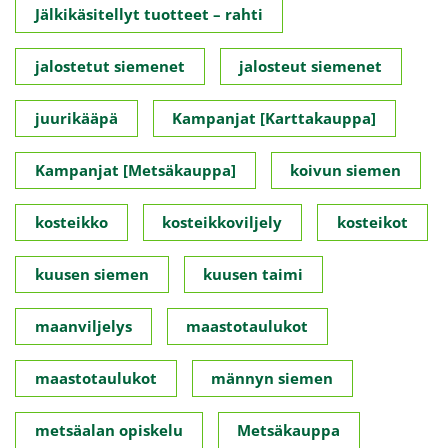
Jälkikäsitellyt tuotteet – rahti
jalostetut siemenet
jalosteut siemenet
juurikääpä
Kampanjat [Karttakauppa]
Kampanjat [Metsäkauppa]
koivun siemen
kosteikko
kosteikkoviljely
kosteikot
kuusen siemen
kuusen taimi
maanviljelys
maastotaulukot
maastotaulukot
männyn siemen
metsäalan opiskelu
Metsäkauppa