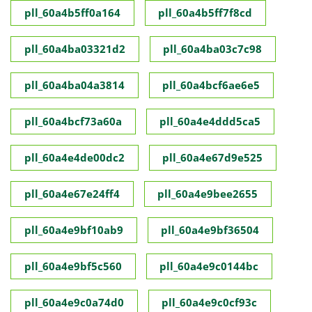
pll_60a4b5ff0a164
pll_60a4b5ff7f8cd
pll_60a4ba03321d2
pll_60a4ba03c7c98
pll_60a4ba04a3814
pll_60a4bcf6ae6e5
pll_60a4bcf73a60a
pll_60a4e4ddd5ca5
pll_60a4e4de00dc2
pll_60a4e67d9e525
pll_60a4e67e24ff4
pll_60a4e9bee2655
pll_60a4e9bf10ab9
pll_60a4e9bf36504
pll_60a4e9bf5c560
pll_60a4e9c0144bc
pll_60a4e9c0a74d0
pll_60a4e9c0cf93c