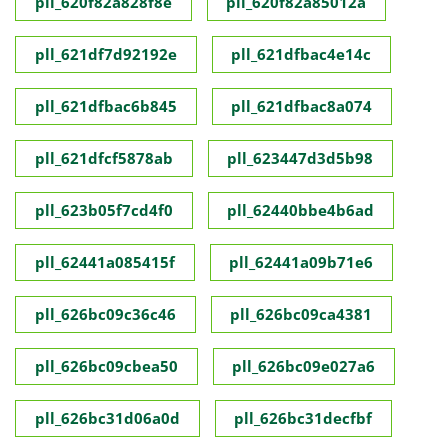
pll_620f82a828f8e
pll_620f82a85012a
pll_621df7d92192e
pll_621dfbac4e14c
pll_621dfbac6b845
pll_621dfbac8a074
pll_621dfcf5878ab
pll_623447d3d5b98
pll_623b05f7cd4f0
pll_62440bbe4b6ad
pll_62441a085415f
pll_62441a09b71e6
pll_626bc09c36c46
pll_626bc09ca4381
pll_626bc09cbea50
pll_626bc09e027a6
pll_626bc31d06a0d
pll_626bc31decfbf