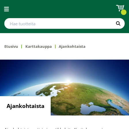
Avaa valikko
Hae tuotteita
Hae
Etusivu
Karttakauppa
Ajankohtaista
Ajankohtaista