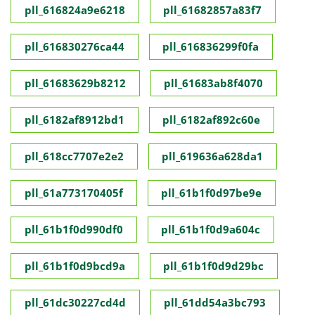
pll_616824a9e6218
pll_61682857a83f7
pll_616830276ca44
pll_616836299f0fa
pll_61683629b8212
pll_61683ab8f4070
pll_6182af8912bd1
pll_6182af892c60e
pll_618cc7707e2e2
pll_619636a628da1
pll_61a773170405f
pll_61b1f0d97be9e
pll_61b1f0d990df0
pll_61b1f0d9a604c
pll_61b1f0d9bcd9a
pll_61b1f0d9d29bc
pll_61dc30227cd4d
pll_61dd54a3bc793