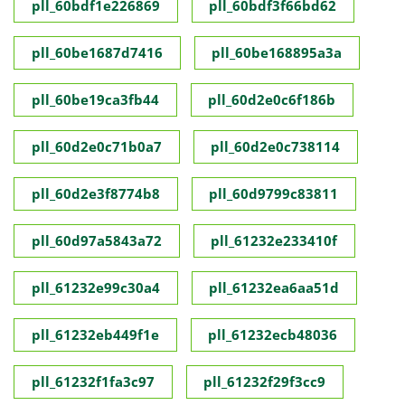
pll_60bdf1e226869
pll_60bdf3f66bd62
pll_60be1687d7416
pll_60be168895a3a
pll_60be19ca3fb44
pll_60d2e0c6f186b
pll_60d2e0c71b0a7
pll_60d2e0c738114
pll_60d2e3f8774b8
pll_60d9799c83811
pll_60d97a5843a72
pll_61232e233410f
pll_61232e99c30a4
pll_61232ea6aa51d
pll_61232eb449f1e
pll_61232ecb48036
pll_61232f1fa3c97
pll_61232f29f3cc9