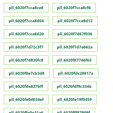
pll_6020f7cca8ce8
pll_6020f7cca8cf6
pll_6020f7cca8d04
pll_6020f7cca8d12
pll_6020f7cca8d20
pll_6020f7d67f036
pll_6020f7d72c3f7
pll_6020f7d7a662a
pll_6020f7d830fc8
pll_6020f87746f63
pll_6020f8e7cb3d8
pll_6020fdc28817a
pll_6020fde827bff
pll_6020fdf9c334b
pll_6020fe0d034ef
pll_6020fe19f0459
pll_6020ffe0e31a6
pll_6020fff87909f