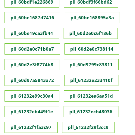
pll_60bdf1e226869
pll_60bdf3f66bd62
pll_60be1687d7416
pll_60be168895a3a
pll_60be19ca3fb44
pll_60d2e0c6f186b
pll_60d2e0c71b0a7
pll_60d2e0c738114
pll_60d2e3f8774b8
pll_60d9799c83811
pll_60d97a5843a72
pll_61232e233410f
pll_61232e99c30a4
pll_61232ea6aa51d
pll_61232eb449f1e
pll_61232ecb48036
pll_61232f1fa3c97
pll_61232f29f3cc9