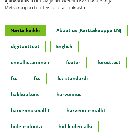
Ajankohtaisia uutisia ja artikkeleita Karttakaupan ja
Metsäkaupan tuotteista ja tarjouksista.
Näytä kaikki
About us [Karttakauppa EN]
digituotteet
English
ennallistaminen
footer
foresttest
fsc
fsc
fsc-standardi
hakkuukone
harvennus
harvennusmallit
harvennusmallit
hiilensidonta
hiilikädenjälki