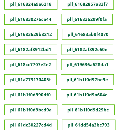
pll_616824a9e6218
pll_61682857a83f7
pll_616830276ca44
pll_616836299f0fa
pll_61683629b8212
pll_61683ab8f4070
pll_6182af8912bd1
pll_6182af892c60e
pll_618cc7707e2e2
pll_619636a628da1
pll_61a773170405f
pll_61b1f0d97be9e
pll_61b1f0d990df0
pll_61b1f0d9a604c
pll_61b1f0d9bcd9a
pll_61b1f0d9d29bc
pll_61dc30227cd4d
pll_61dd54a3bc793