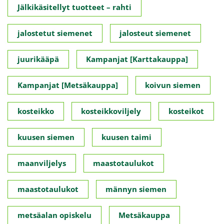
Jälkikäsitellyt tuotteet – rahti
jalostetut siemenet
jalosteut siemenet
juurikääpä
Kampanjat [Karttakauppa]
Kampanjat [Metsäkauppa]
koivun siemen
kosteikko
kosteikkoviljely
kosteikot
kuusen siemen
kuusen taimi
maanviljelys
maastotaulukot
maastotaulukot
männyn siemen
metsäalan opiskelu
Metsäkauppa