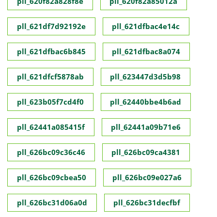
pll_620f82a828f8e
pll_620f82a85012a
pll_621df7d92192e
pll_621dfbac4e14c
pll_621dfbac6b845
pll_621dfbac8a074
pll_621dfcf5878ab
pll_623447d3d5b98
pll_623b05f7cd4f0
pll_62440bbe4b6ad
pll_62441a085415f
pll_62441a09b71e6
pll_626bc09c36c46
pll_626bc09ca4381
pll_626bc09cbea50
pll_626bc09e027a6
pll_626bc31d06a0d
pll_626bc31decfbf