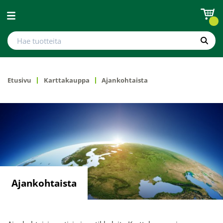
Avaa valikko
Hae tuotteita
Hae
Etusivu
Karttakauppa
Ajankohtaista
Ajankohtaista