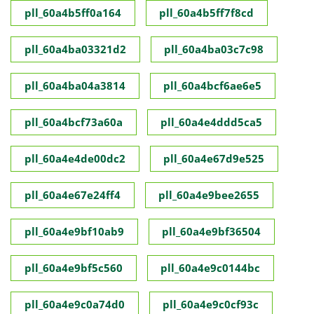
pll_60a4b5ff0a164
pll_60a4b5ff7f8cd
pll_60a4ba03321d2
pll_60a4ba03c7c98
pll_60a4ba04a3814
pll_60a4bcf6ae6e5
pll_60a4bcf73a60a
pll_60a4e4ddd5ca5
pll_60a4e4de00dc2
pll_60a4e67d9e525
pll_60a4e67e24ff4
pll_60a4e9bee2655
pll_60a4e9bf10ab9
pll_60a4e9bf36504
pll_60a4e9bf5c560
pll_60a4e9c0144bc
pll_60a4e9c0a74d0
pll_60a4e9c0cf93c