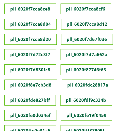
pll_6020f7cca8ce8
pll_6020f7cca8cf6
pll_6020f7cca8d04
pll_6020f7cca8d12
pll_6020f7cca8d20
pll_6020f7d67f036
pll_6020f7d72c3f7
pll_6020f7d7a662a
pll_6020f7d830fc8
pll_6020f87746f63
pll_6020f8e7cb3d8
pll_6020fdc28817a
pll_6020fde827bff
pll_6020fdf9c334b
pll_6020fe0d034ef
pll_6020fe19f0459
pll_6020ffe0e31a6
pll_6020fff87909f