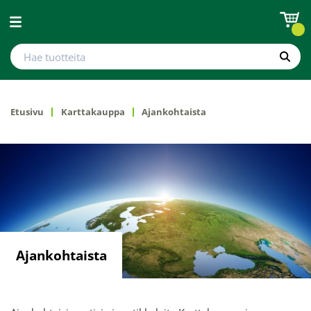
Avaa valikko
Hae tuotteita
Hae
Etusivu
Karttakauppa
Ajankohtaista
Ajankohtaista