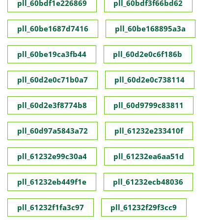
pll_60bdf1e226869
pll_60bdf3f66bd62
pll_60be1687d7416
pll_60be168895a3a
pll_60be19ca3fb44
pll_60d2e0c6f186b
pll_60d2e0c71b0a7
pll_60d2e0c738114
pll_60d2e3f8774b8
pll_60d9799c83811
pll_60d97a5843a72
pll_61232e233410f
pll_61232e99c30a4
pll_61232ea6aa51d
pll_61232eb449f1e
pll_61232ecb48036
pll_61232f1fa3c97
pll_61232f29f3cc9