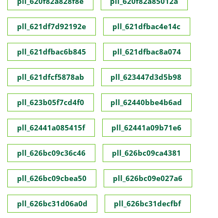
pll_620f82a828f8e
pll_620f82a85012a
pll_621df7d92192e
pll_621dfbac4e14c
pll_621dfbac6b845
pll_621dfbac8a074
pll_621dfcf5878ab
pll_623447d3d5b98
pll_623b05f7cd4f0
pll_62440bbe4b6ad
pll_62441a085415f
pll_62441a09b71e6
pll_626bc09c36c46
pll_626bc09ca4381
pll_626bc09cbea50
pll_626bc09e027a6
pll_626bc31d06a0d
pll_626bc31decfbf