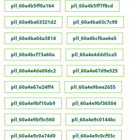
pll_60a4b5ff0a164
pll_60a4b5ff7f8cd
pll_60a4ba03321d2
pll_60a4ba03c7c98
pll_60a4ba04a3814
pll_60a4bcf6ae6e5
pll_60a4bcf73a60a
pll_60a4e4ddd5ca5
pll_60a4e4de00dc2
pll_60a4e67d9e525
pll_60a4e67e24ff4
pll_60a4e9bee2655
pll_60a4e9bf10ab9
pll_60a4e9bf36504
pll_60a4e9bf5c560
pll_60a4e9c0144bc
pll_60a4e9c0a74d0
pll_60a4e9c0cf93c