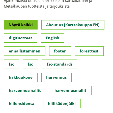
Ajankohtaisia uutisia ja artikkeleita Karttakaupan ja
Metsäkaupan tuotteista ja tarjouksista.
Näytä kaikki
About us [Karttakauppa EN]
digituotteet
English
ennallistaminen
footer
foresttest
fsc
fsc
fsc-standardi
hakkuukone
harvennus
harvennusmallit
harvennusmallit
hiilensidonta
hiilikädenjälki