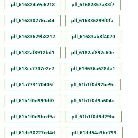
pll_616824a9e6218
pll_61682857a83f7
pll_616830276ca44
pll_616836299f0fa
pll_61683629b8212
pll_61683ab8f4070
pll_6182af8912bd1
pll_6182af892c60e
pll_618cc7707e2e2
pll_619636a628da1
pll_61a773170405f
pll_61b1f0d97be9e
pll_61b1f0d990df0
pll_61b1f0d9a604c
pll_61b1f0d9bcd9a
pll_61b1f0d9d29bc
pll_61dc30227cd4d
pll_61dd54a3bc793