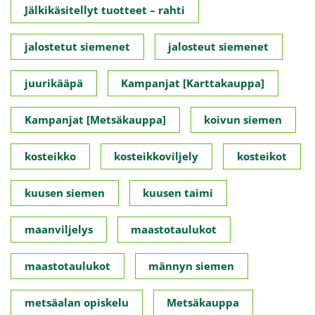
Jälkikäsitellyt tuotteet – rahti
jalostetut siemenet
jalosteut siemenet
juurikääpä
Kampanjat [Karttakauppa]
Kampanjat [Metsäkauppa]
koivun siemen
kosteikko
kosteikkoviljely
kosteikot
kuusen siemen
kuusen taimi
maanviljelys
maastotaulukot
maastotaulukot
männyn siemen
metsäalan opiskelu
Metsäkauppa