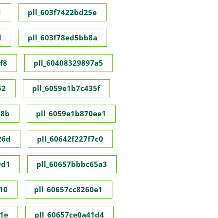
1
pll_603f7422bd25e
d
pll_603f78ed5bb8a
f8
pll_60408329897a5
52
pll_6059e1b7c435f
98b
pll_6059e1b870ee1
26d
pll_60642f227f7c0
9d1
pll_60657bbbc65a3
10
pll_60657cc8260e1
1e
pll_60657ce0a41d4