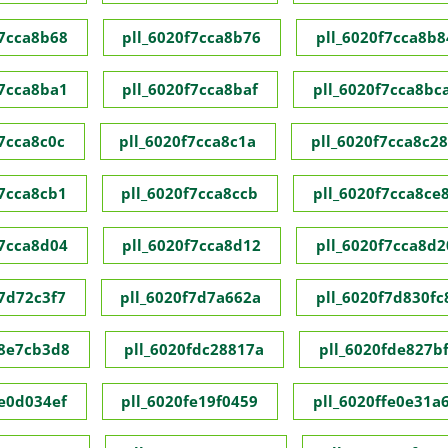
f7cca8b68
pll_6020f7cca8b76
pll_6020f7cca8b8
f7cca8ba1
pll_6020f7cca8baf
pll_6020f7cca8bc
f7cca8c0c
pll_6020f7cca8c1a
pll_6020f7cca8c28
f7cca8cb1
pll_6020f7cca8ccb
pll_6020f7cca8ce
f7cca8d04
pll_6020f7cca8d12
pll_6020f7cca8d2
f7d72c3f7
pll_6020f7d7a662a
pll_6020f7d830fc
f8e7cb3d8
pll_6020fdc28817a
pll_6020fde827bf
fe0d034ef
pll_6020fe19f0459
pll_6020ffe0e31a