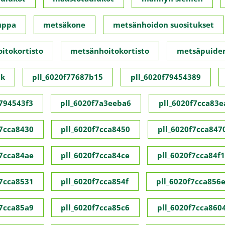
uppa
metsäkone
metsänhoidon suositukset
itokortisto
metsänhoitokortisto
metsäpuide
ck
pll_6020f77687b15
pll_6020f79454389
f794543f3
pll_6020f7a3eeba6
pll_6020f7cca83e
f7cca8430
pll_6020f7cca8450
pll_6020f7cca847
f7cca84ae
pll_6020f7cca84ce
pll_6020f7cca84f1
f7cca8531
pll_6020f7cca854f
pll_6020f7cca856
f7cca85a9
pll_6020f7cca85c6
pll_6020f7cca860