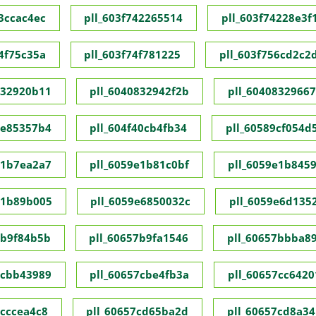
73ccac4ec
pll_603f742265514
pll_603f74228e3f
74f75c35a
pll_603f74f781225
pll_603f756cd2c2
832920b11
pll_6040832942f2b
pll_60408329667
1e85357b4
pll_604f40cb4fb34
pll_60589cf054d
e1b7ea2a7
pll_6059e1b81c0bf
pll_6059e1b845
e1b89b005
pll_6059e6850032c
pll_6059e6d135
7b9f84b5b
pll_60657b9fa1546
pll_60657bbba8
7cbb43989
pll_60657cbe4fb3a
pll_60657cc6420
7cccea4c8
pll_60657cd65ba2d
pll_60657cd8a34