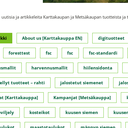
 uutisia ja artikkeleita Karttakaupan ja Metsäkaupan tuotteista ja 
kki
About us [Karttakauppa EN]
digituotteet
foresttest
fsc
fsc
fsc-standardi
smallit
harvennusmallit
hiilensidonta
ellyt tuotteet – rahti
jalostetut siemenet
jalo
t [Karttakauppa]
Kampanjat [Metsäkauppa]
viljely
kosteikot
kuusen siemen
kuusen
ulukot
maastotaulukot
männyn siemen