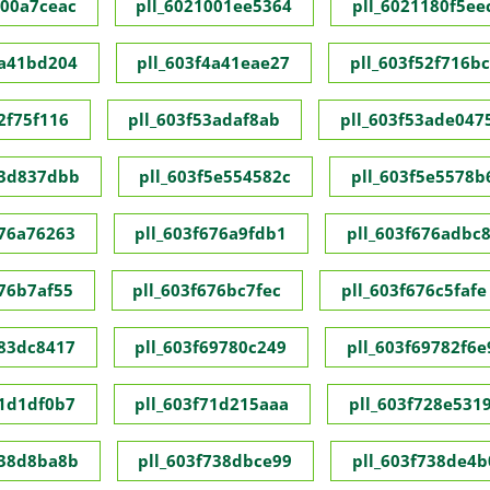
000a7ceac
pll_6021001ee5364
pll_6021180f5ee
4a41bd204
pll_603f4a41eae27
pll_603f52f716b
2f75f116
pll_603f53adaf8ab
pll_603f53ade047
53d837dbb
pll_603f5e554582c
pll_603f5e5578b
676a76263
pll_603f676a9fdb1
pll_603f676adbc
676b7af55
pll_603f676bc7fec
pll_603f676c5fafe
683dc8417
pll_603f69780c249
pll_603f69782f6e
71d1df0b7
pll_603f71d215aaa
pll_603f728e531
738d8ba8b
pll_603f738dbce99
pll_603f738de4b