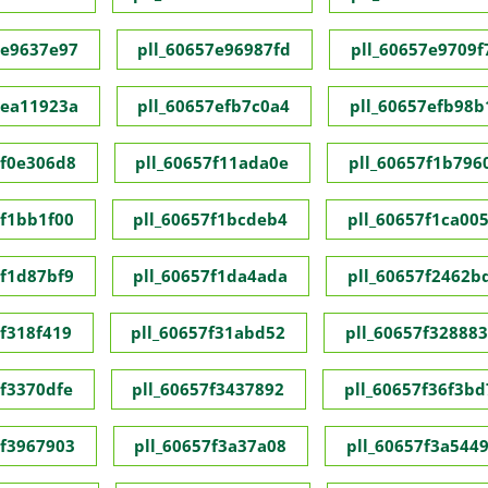
7e9637e97
pll_60657e96987fd
pll_60657e9709f
7ea11923a
pll_60657efb7c0a4
pll_60657efb98b
7f0e306d8
pll_60657f11ada0e
pll_60657f1b796
7f1bb1f00
pll_60657f1bcdeb4
pll_60657f1ca00
7f1d87bf9
pll_60657f1da4ada
pll_60657f2462b
7f318f419
pll_60657f31abd52
pll_60657f32888
7f3370dfe
pll_60657f3437892
pll_60657f36f3bd
7f3967903
pll_60657f3a37a08
pll_60657f3a544