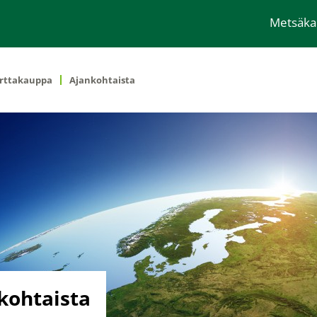
Metsäk
rttakauppa
Ajankohtaista
kohtaista