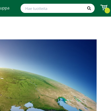
Hae tuotteita
auppa
Hae