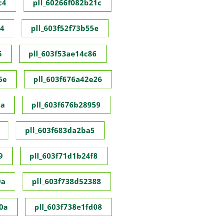
c4
pll_60266f082b21c
c4
pll_603f52f73b55e
5
pll_603f53ae14c86
6e
pll_603f676a42e26
8a
pll_603f676b28959
pll_603f683da2ba5
9
pll_603f71d1b24f8
9a
pll_603f738d52388
0a
pll_603f738e1fd08