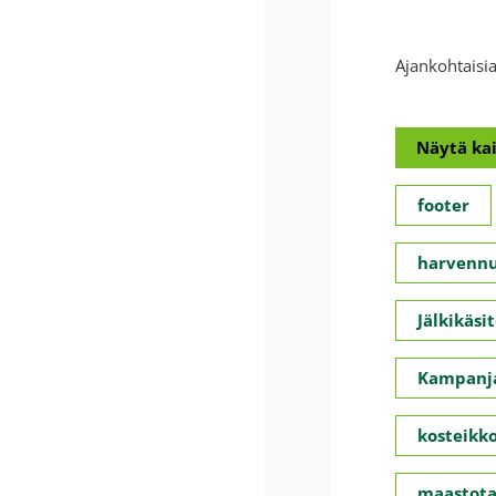
Ajankohtaisia
Näytä kai
footer
harvennu
Jälkikäsit
Kampanja
kosteikko
maastota