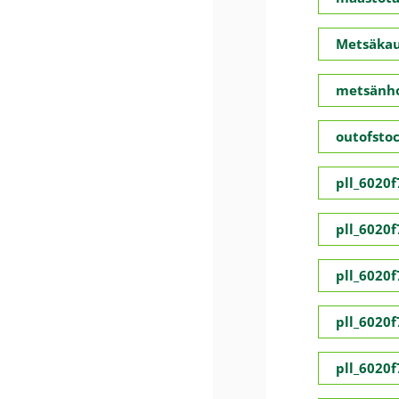
Metsäka
metsänho
outofsto
pll_6020
pll_6020
pll_6020
pll_6020
pll_6020