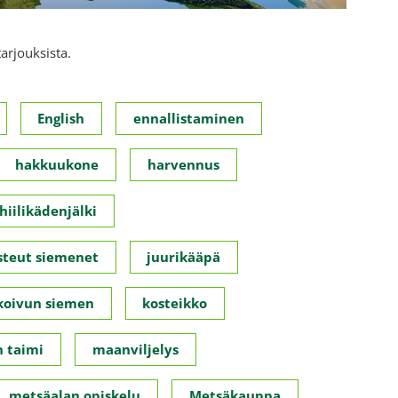
tarjouksista.
English
ennallistaminen
hakkuukone
harvennus
hiilikädenjälki
steut siemenet
juurikääpä
koivun siemen
kosteikko
 taimi
maanviljelys
metsäalan opiskelu
Metsäkauppa