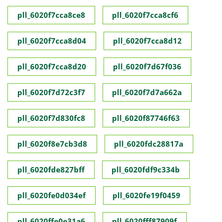
pll_6020f7cca8ce8
pll_6020f7cca8cf6
pll_6020f7cca8d04
pll_6020f7cca8d12
pll_6020f7cca8d20
pll_6020f7d67f036
pll_6020f7d72c3f7
pll_6020f7d7a662a
pll_6020f7d830fc8
pll_6020f87746f63
pll_6020f8e7cb3d8
pll_6020fdc28817a
pll_6020fde827bff
pll_6020fdf9c334b
pll_6020fe0d034ef
pll_6020fe19f0459
pll_6020ffe0e31a6
pll_6020fff87909f