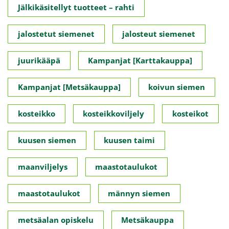
Jälkikäsitellyt tuotteet – rahti
jalostetut siemenet
jalosteut siemenet
juurikääpä
Kampanjat [Karttakauppa]
Kampanjat [Metsäkauppa]
koivun siemen
kosteikko
kosteikkoviljely
kosteikot
kuusen siemen
kuusen taimi
maanviljelys
maastotaulukot
maastotaulukot
männyn siemen
metsäalan opiskelu
Metsäkauppa