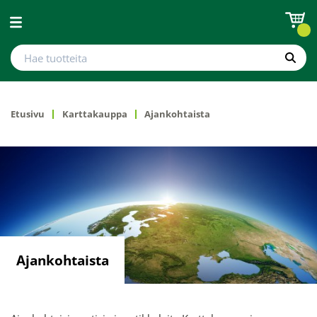
Avaa valikko
Hae tuotteita
Hae
Etusivu
Karttakauppa
Ajankohtaista
Ajankohtaista