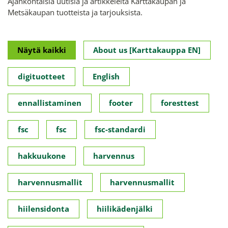
Ajankohtaisia uutisia ja artikkeleita Karttakaupan ja
Metsäkaupan tuotteista ja tarjouksista.
Näytä kaikki
About us [Karttakauppa EN]
digituotteet
English
ennallistaminen
footer
foresttest
fsc
fsc
fsc-standardi
hakkuukone
harvennus
harvennusmallit
harvennusmallit
hiilensidonta
hiilikädenjälki