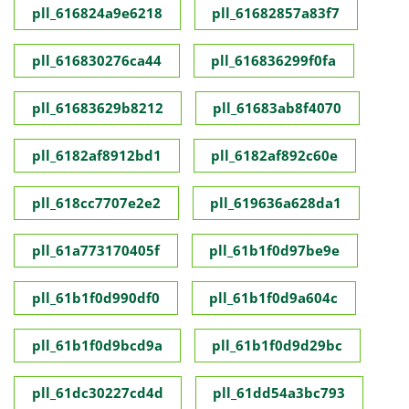
pll_616824a9e6218
pll_61682857a83f7
pll_616830276ca44
pll_616836299f0fa
pll_61683629b8212
pll_61683ab8f4070
pll_6182af8912bd1
pll_6182af892c60e
pll_618cc7707e2e2
pll_619636a628da1
pll_61a773170405f
pll_61b1f0d97be9e
pll_61b1f0d990df0
pll_61b1f0d9a604c
pll_61b1f0d9bcd9a
pll_61b1f0d9d29bc
pll_61dc30227cd4d
pll_61dd54a3bc793