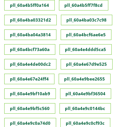
pll_60a4b5ff0a164
pll_60a4b5ff7f8cd
pll_60a4ba03321d2
pll_60a4ba03c7c98
pll_60a4ba04a3814
pll_60a4bcf6ae6e5
pll_60a4bcf73a60a
pll_60a4e4ddd5ca5
pll_60a4e4de00dc2
pll_60a4e67d9e525
pll_60a4e67e24ff4
pll_60a4e9bee2655
pll_60a4e9bf10ab9
pll_60a4e9bf36504
pll_60a4e9bf5c560
pll_60a4e9c0144bc
pll_60a4e9c0a74d0
pll_60a4e9c0cf93c