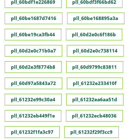
pll_60bdf1e226869
pll_60bdf3f66bd62
pll_60be1687d7416
pll_60be168895a3a
pll_60be19ca3fb44
pll_60d2e0c6f186b
pll_60d2e0c71b0a7
pll_60d2e0c738114
pll_60d2e3f8774b8
pll_60d9799c83811
pll_60d97a5843a72
pll_61232e233410f
pll_61232e99c30a4
pll_61232ea6aa51d
pll_61232eb449f1e
pll_61232ecb48036
pll_61232f1fa3c97
pll_61232f29f3cc9