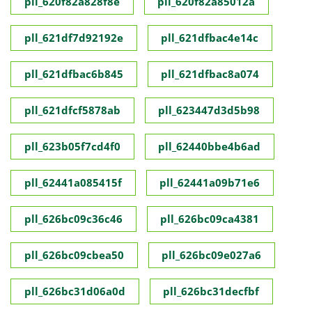
pll_620f82a828f8e
pll_620f82a85012a
pll_621df7d92192e
pll_621dfbac4e14c
pll_621dfbac6b845
pll_621dfbac8a074
pll_621dfcf5878ab
pll_623447d3d5b98
pll_623b05f7cd4f0
pll_62440bbe4b6ad
pll_62441a085415f
pll_62441a09b71e6
pll_626bc09c36c46
pll_626bc09ca4381
pll_626bc09cbea50
pll_626bc09e027a6
pll_626bc31d06a0d
pll_626bc31decfbf