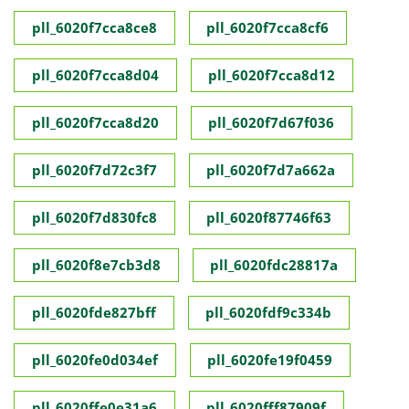
pll_6020f7cca8ce8
pll_6020f7cca8cf6
pll_6020f7cca8d04
pll_6020f7cca8d12
pll_6020f7cca8d20
pll_6020f7d67f036
pll_6020f7d72c3f7
pll_6020f7d7a662a
pll_6020f7d830fc8
pll_6020f87746f63
pll_6020f8e7cb3d8
pll_6020fdc28817a
pll_6020fde827bff
pll_6020fdf9c334b
pll_6020fe0d034ef
pll_6020fe19f0459
pll_6020ffe0e31a6
pll_6020fff87909f