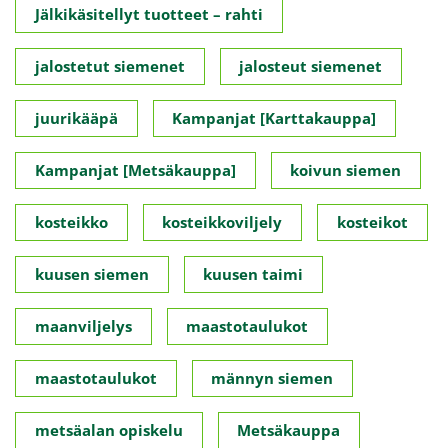
Jälkikäsitellyt tuotteet – rahti
jalostetut siemenet
jalosteut siemenet
juurikääpä
Kampanjat [Karttakauppa]
Kampanjat [Metsäkauppa]
koivun siemen
kosteikko
kosteikkoviljely
kosteikot
kuusen siemen
kuusen taimi
maanviljelys
maastotaulukot
maastotaulukot
männyn siemen
metsäalan opiskelu
Metsäkauppa