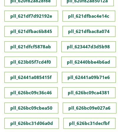
pll_620f82a828f8e
pll_620f82a85012a
pll_621df7d92192e
pll_621dfbac4e14c
pll_621dfbac6b845
pll_621dfbac8a074
pll_621dfcf5878ab
pll_623447d3d5b98
pll_623b05f7cd4f0
pll_62440bbe4b6ad
pll_62441a085415f
pll_62441a09b71e6
pll_626bc09c36c46
pll_626bc09ca4381
pll_626bc09cbea50
pll_626bc09e027a6
pll_626bc31d06a0d
pll_626bc31decfbf