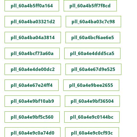
pll_60a4b5ff0a164
pll_60a4b5ff7f8cd
pll_60a4ba03321d2
pll_60a4ba03c7c98
pll_60a4ba04a3814
pll_60a4bcf6ae6e5
pll_60a4bcf73a60a
pll_60a4e4ddd5ca5
pll_60a4e4de00dc2
pll_60a4e67d9e525
pll_60a4e67e24ff4
pll_60a4e9bee2655
pll_60a4e9bf10ab9
pll_60a4e9bf36504
pll_60a4e9bf5c560
pll_60a4e9c0144bc
pll_60a4e9c0a74d0
pll_60a4e9c0cf93c