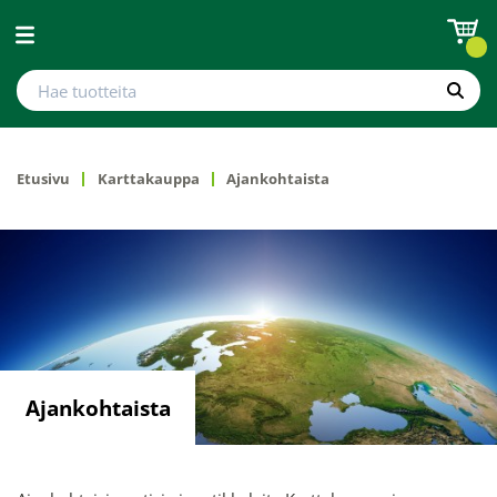
Avaa valikko
Hae tuotteita
Hae
Etusivu
Karttakauppa
Ajankohtaista
Ajankohtaista