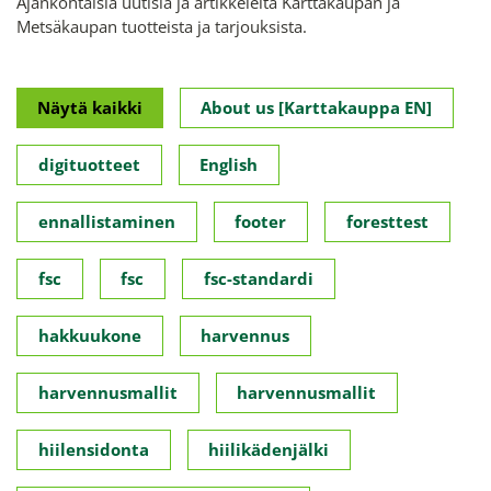
Ajankohtaisia uutisia ja artikkeleita Karttakaupan ja
Metsäkaupan tuotteista ja tarjouksista.
Näytä kaikki
About us [Karttakauppa EN]
digituotteet
English
ennallistaminen
footer
foresttest
fsc
fsc
fsc-standardi
hakkuukone
harvennus
harvennusmallit
harvennusmallit
hiilensidonta
hiilikädenjälki