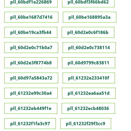
pll_60bdf1e226869
pll_60bdf3f66bd62
pll_60be1687d7416
pll_60be168895a3a
pll_60be19ca3fb44
pll_60d2e0c6f186b
pll_60d2e0c71b0a7
pll_60d2e0c738114
pll_60d2e3f8774b8
pll_60d9799c83811
pll_60d97a5843a72
pll_61232e233410f
pll_61232e99c30a4
pll_61232ea6aa51d
pll_61232eb449f1e
pll_61232ecb48036
pll_61232f1fa3c97
pll_61232f29f3cc9