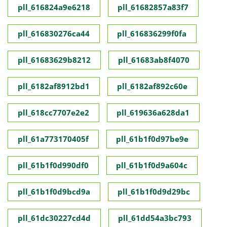
pll_616824a9e6218
pll_61682857a83f7
pll_616830276ca44
pll_616836299f0fa
pll_61683629b8212
pll_61683ab8f4070
pll_6182af8912bd1
pll_6182af892c60e
pll_618cc7707e2e2
pll_619636a628da1
pll_61a773170405f
pll_61b1f0d97be9e
pll_61b1f0d990df0
pll_61b1f0d9a604c
pll_61b1f0d9bcd9a
pll_61b1f0d9d29bc
pll_61dc30227cd4d
pll_61dd54a3bc793