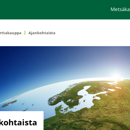
Metsäk
rttakauppa
Ajankohtaista
kohtaista