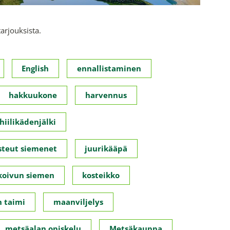
tarjouksista.
English
ennallistaminen
hakkuukone
harvennus
hiilikädenjälki
steut siemenet
juurikääpä
koivun siemen
kosteikko
 taimi
maanviljelys
metsäalan opiskelu
Metsäkauppa