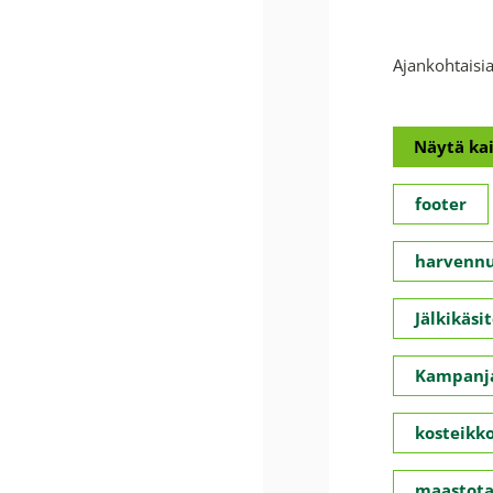
Ajankohtaisia
Näytä kai
footer
harvennu
Jälkikäsit
Kampanja
kosteikko
maastota