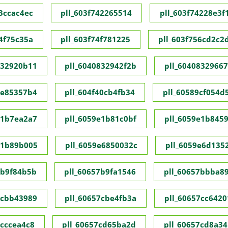
73ccac4ec
pll_603f742265514
pll_603f74228e3f
74f75c35a
pll_603f74f781225
pll_603f756cd2c2
832920b11
pll_6040832942f2b
pll_60408329667
1e85357b4
pll_604f40cb4fb34
pll_60589cf054d
e1b7ea2a7
pll_6059e1b81c0bf
pll_6059e1b845
e1b89b005
pll_6059e6850032c
pll_6059e6d135
7b9f84b5b
pll_60657b9fa1546
pll_60657bbba8
7cbb43989
pll_60657cbe4fb3a
pll_60657cc6420
7cccea4c8
pll_60657cd65ba2d
pll_60657cd8a34