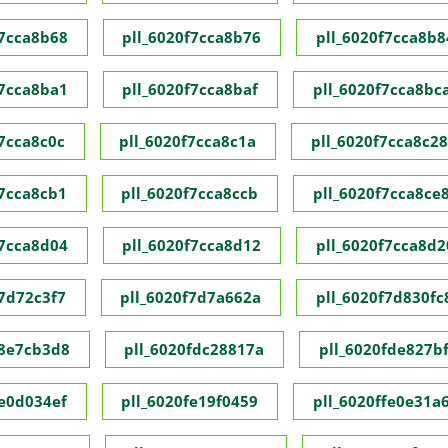
f7cca8b68
pll_6020f7cca8b76
pll_6020f7cca8b8
f7cca8ba1
pll_6020f7cca8baf
pll_6020f7cca8bc
f7cca8c0c
pll_6020f7cca8c1a
pll_6020f7cca8c28
f7cca8cb1
pll_6020f7cca8ccb
pll_6020f7cca8ce
f7cca8d04
pll_6020f7cca8d12
pll_6020f7cca8d2
f7d72c3f7
pll_6020f7d7a662a
pll_6020f7d830fc
f8e7cb3d8
pll_6020fdc28817a
pll_6020fde827bf
fe0d034ef
pll_6020fe19f0459
pll_6020ffe0e31a