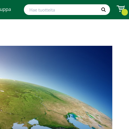
Hae tuotteita
auppa
Hae