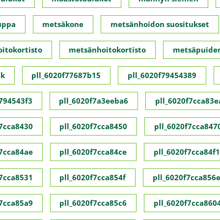
uppa
metsäkone
metsänhoidon suositukset
itokortisto
metsänhoitokortisto
metsäpuide
ck
pll_6020f77687b15
pll_6020f79454389
f794543f3
pll_6020f7a3eeba6
pll_6020f7cca83e
f7cca8430
pll_6020f7cca8450
pll_6020f7cca847
f7cca84ae
pll_6020f7cca84ce
pll_6020f7cca84f1
f7cca8531
pll_6020f7cca854f
pll_6020f7cca856
f7cca85a9
pll_6020f7cca85c6
pll_6020f7cca860