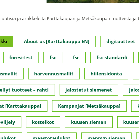
 uutisia ja artikkeleita Karttakaupan ja Metsäkaupan tuotteista ja 
kki
About us [Karttakauppa EN]
digituotteet
foresttest
fsc
fsc
fsc-standardi
smallit
harvennusmallit
hiilensidonta
ellyt tuotteet – rahti
jalostetut siemenet
jalo
t [Karttakauppa]
Kampanjat [Metsäkauppa]
viljely
kosteikot
kuusen siemen
kuusen
ulukot
maastotaulukot
männyn siemen