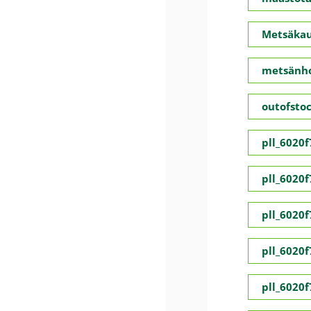
Metsäka
metsänho
outofsto
pll_6020
pll_6020
pll_6020
pll_6020
pll_6020