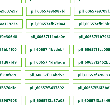
7e9637e97
pll_60657e96987fd
pll_60657e9709f
7ea11923a
pll_60657efb7c0a4
pll_60657efb98b
7f0e306d8
pll_60657f11ada0e
pll_60657f1b796
7f1bb1f00
pll_60657f1bcdeb4
pll_60657f1ca00
7f1d87bf9
pll_60657f1da4ada
pll_60657f2462b
7f318f419
pll_60657f31abd52
pll_60657f32888
7f3370dfe
pll_60657f3437892
pll_60657f36f3bd
7f3967903
pll_60657f3a37a08
pll_60657f3a544