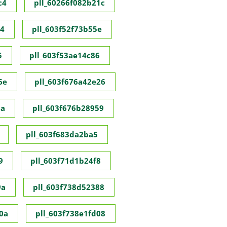
c4
pll_60266f082b21c
c4
pll_603f52f73b55e
5
pll_603f53ae14c86
6e
pll_603f676a42e26
8a
pll_603f676b28959
pll_603f683da2ba5
9
pll_603f71d1b24f8
9a
pll_603f738d52388
0a
pll_603f738e1fd08