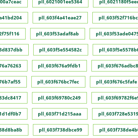
000a7ceac
pll_6021001ee5364
pll_6021180f5ee
4a41bd204
pll_603f4a41eae27
pll_603f52f716b
2f75f116
pll_603f53adaf8ab
pll_603f53ade047
53d837dbb
pll_603f5e554582c
pll_603f5e5578b
676a76263
pll_603f676a9fdb1
pll_603f676adbc
676b7af55
pll_603f676bc7fec
pll_603f676c5fafe
683dc8417
pll_603f69780c249
pll_603f69782f6e
71d1df0b7
pll_603f71d215aaa
pll_603f728e531
738d8ba8b
pll_603f738dbce99
pll_603f738de4b