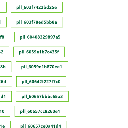
1
pll_603f7422bd25e
d
pll_603f78ed5bb8a
f8
pll_60408329897a5
52
pll_6059e1b7c435f
98b
pll_6059e1b870ee1
26d
pll_60642f227f7c0
9d1
pll_60657bbbc65a3
10
pll_60657cc8260e1
1e
pll_60657ce0a41d4