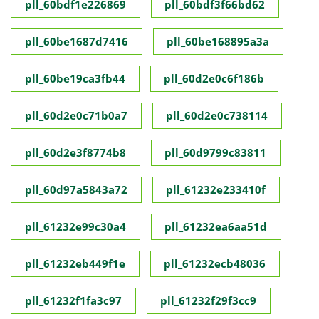
pll_60bdf1e226869
pll_60bdf3f66bd62
pll_60be1687d7416
pll_60be168895a3a
pll_60be19ca3fb44
pll_60d2e0c6f186b
pll_60d2e0c71b0a7
pll_60d2e0c738114
pll_60d2e3f8774b8
pll_60d9799c83811
pll_60d97a5843a72
pll_61232e233410f
pll_61232e99c30a4
pll_61232ea6aa51d
pll_61232eb449f1e
pll_61232ecb48036
pll_61232f1fa3c97
pll_61232f29f3cc9