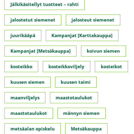
Jälkikäsitellyt tuotteet – rahti
jalostetut siemenet
jalosteut siemenet
juurikääpä
Kampanjat [Karttakauppa]
Kampanjat [Metsäkauppa]
koivun siemen
kosteikko
kosteikkoviljely
kosteikot
kuusen siemen
kuusen taimi
maanviljelys
maastotaulukot
maastotaulukot
männyn siemen
metsäalan opiskelu
Metsäkauppa