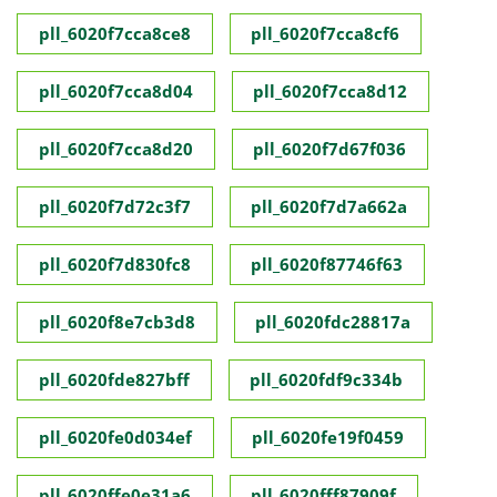
pll_6020f7cca8ce8
pll_6020f7cca8cf6
pll_6020f7cca8d04
pll_6020f7cca8d12
pll_6020f7cca8d20
pll_6020f7d67f036
pll_6020f7d72c3f7
pll_6020f7d7a662a
pll_6020f7d830fc8
pll_6020f87746f63
pll_6020f8e7cb3d8
pll_6020fdc28817a
pll_6020fde827bff
pll_6020fdf9c334b
pll_6020fe0d034ef
pll_6020fe19f0459
pll_6020ffe0e31a6
pll_6020fff87909f