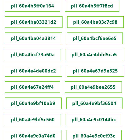
pll_60a4b5ff0a164
pll_60a4b5ff7f8cd
pll_60a4ba03321d2
pll_60a4ba03c7c98
pll_60a4ba04a3814
pll_60a4bcf6ae6e5
pll_60a4bcf73a60a
pll_60a4e4ddd5ca5
pll_60a4e4de00dc2
pll_60a4e67d9e525
pll_60a4e67e24ff4
pll_60a4e9bee2655
pll_60a4e9bf10ab9
pll_60a4e9bf36504
pll_60a4e9bf5c560
pll_60a4e9c0144bc
pll_60a4e9c0a74d0
pll_60a4e9c0cf93c