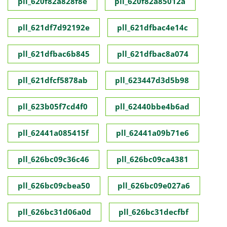
pll_620f82a828f8e
pll_620f82a85012a
pll_621df7d92192e
pll_621dfbac4e14c
pll_621dfbac6b845
pll_621dfbac8a074
pll_621dfcf5878ab
pll_623447d3d5b98
pll_623b05f7cd4f0
pll_62440bbe4b6ad
pll_62441a085415f
pll_62441a09b71e6
pll_626bc09c36c46
pll_626bc09ca4381
pll_626bc09cbea50
pll_626bc09e027a6
pll_626bc31d06a0d
pll_626bc31decfbf