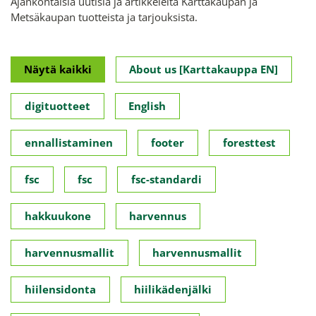
Ajankohtaisia uutisia ja artikkeleita Karttakaupan ja
Metsäkaupan tuotteista ja tarjouksista.
Näytä kaikki
About us [Karttakauppa EN]
digituotteet
English
ennallistaminen
footer
foresttest
fsc
fsc
fsc-standardi
hakkuukone
harvennus
harvennusmallit
harvennusmallit
hiilensidonta
hiilikädenjälki