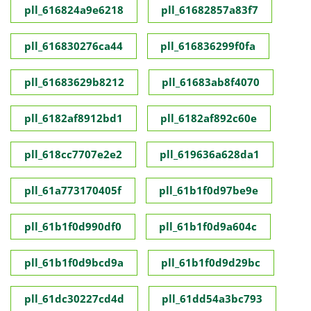
pll_616824a9e6218
pll_61682857a83f7
pll_616830276ca44
pll_616836299f0fa
pll_61683629b8212
pll_61683ab8f4070
pll_6182af8912bd1
pll_6182af892c60e
pll_618cc7707e2e2
pll_619636a628da1
pll_61a773170405f
pll_61b1f0d97be9e
pll_61b1f0d990df0
pll_61b1f0d9a604c
pll_61b1f0d9bcd9a
pll_61b1f0d9d29bc
pll_61dc30227cd4d
pll_61dd54a3bc793