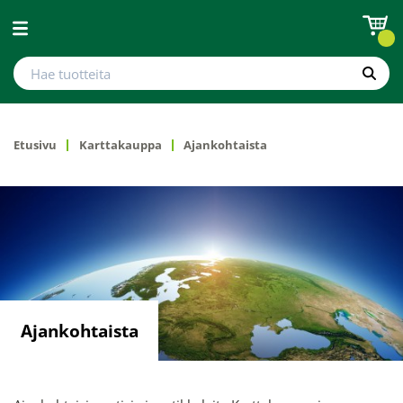
Avaa valikko
Hae tuotteita
Hae
Etusivu
Karttakauppa
Ajankohtaista
Ajankohtaista