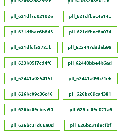
pll_620f82a828f8e
pll_620f82a85012a
pll_621df7d92192e
pll_621dfbac4e14c
pll_621dfbac6b845
pll_621dfbac8a074
pll_621dfcf5878ab
pll_623447d3d5b98
pll_623b05f7cd4f0
pll_62440bbe4b6ad
pll_62441a085415f
pll_62441a09b71e6
pll_626bc09c36c46
pll_626bc09ca4381
pll_626bc09cbea50
pll_626bc09e027a6
pll_626bc31d06a0d
pll_626bc31decfbf