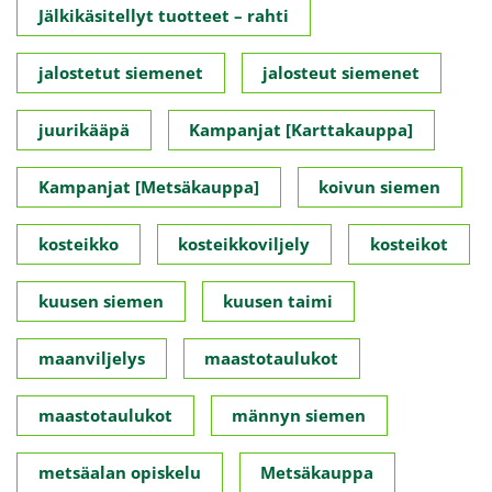
Jälkikäsitellyt tuotteet – rahti
jalostetut siemenet
jalosteut siemenet
juurikääpä
Kampanjat [Karttakauppa]
Kampanjat [Metsäkauppa]
koivun siemen
kosteikko
kosteikkoviljely
kosteikot
kuusen siemen
kuusen taimi
maanviljelys
maastotaulukot
maastotaulukot
männyn siemen
metsäalan opiskelu
Metsäkauppa