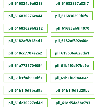
pll_616824a9e6218
pll_61682857a83f7
pll_616830276ca44
pll_616836299f0fa
pll_61683629b8212
pll_61683ab8f4070
pll_6182af8912bd1
pll_6182af892c60e
pll_618cc7707e2e2
pll_619636a628da1
pll_61a773170405f
pll_61b1f0d97be9e
pll_61b1f0d990df0
pll_61b1f0d9a604c
pll_61b1f0d9bcd9a
pll_61b1f0d9d29bc
pll_61dc30227cd4d
pll_61dd54a3bc793