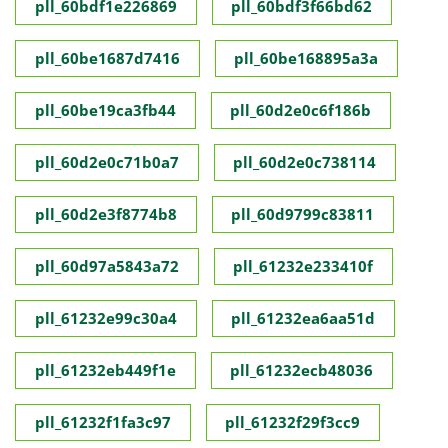
pll_60bdf1e226869
pll_60bdf3f66bd62
pll_60be1687d7416
pll_60be168895a3a
pll_60be19ca3fb44
pll_60d2e0c6f186b
pll_60d2e0c71b0a7
pll_60d2e0c738114
pll_60d2e3f8774b8
pll_60d9799c83811
pll_60d97a5843a72
pll_61232e233410f
pll_61232e99c30a4
pll_61232ea6aa51d
pll_61232eb449f1e
pll_61232ecb48036
pll_61232f1fa3c97
pll_61232f29f3cc9