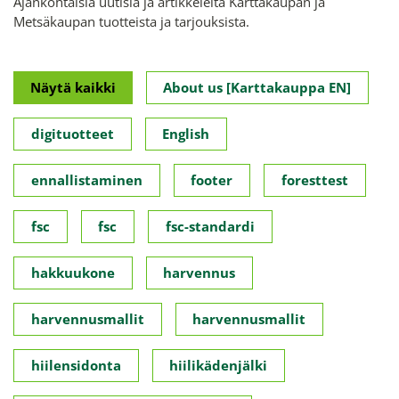
Ajankohtaisia uutisia ja artikkeleita Karttakaupan ja
Metsäkaupan tuotteista ja tarjouksista.
Näytä kaikki
About us [Karttakauppa EN]
digituotteet
English
ennallistaminen
footer
foresttest
fsc
fsc
fsc-standardi
hakkuukone
harvennus
harvennusmallit
harvennusmallit
hiilensidonta
hiilikädenjälki