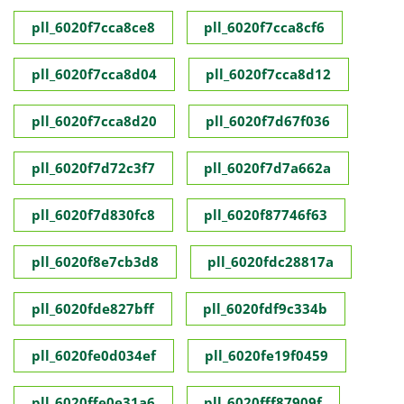
pll_6020f7cca8ce8
pll_6020f7cca8cf6
pll_6020f7cca8d04
pll_6020f7cca8d12
pll_6020f7cca8d20
pll_6020f7d67f036
pll_6020f7d72c3f7
pll_6020f7d7a662a
pll_6020f7d830fc8
pll_6020f87746f63
pll_6020f8e7cb3d8
pll_6020fdc28817a
pll_6020fde827bff
pll_6020fdf9c334b
pll_6020fe0d034ef
pll_6020fe19f0459
pll_6020ffe0e31a6
pll_6020fff87909f