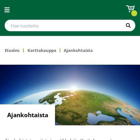
Avaa valikko
Hae tuotteita
Hae
Etusivu
Karttakauppa
Ajankohtaista
Ajankohtaista