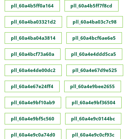
pll_60a4b5ff0a164
pll_60a4b5ff7f8cd
pll_60a4ba03321d2
pll_60a4ba03c7c98
pll_60a4ba04a3814
pll_60a4bcf6ae6e5
pll_60a4bcf73a60a
pll_60a4e4ddd5ca5
pll_60a4e4de00dc2
pll_60a4e67d9e525
pll_60a4e67e24ff4
pll_60a4e9bee2655
pll_60a4e9bf10ab9
pll_60a4e9bf36504
pll_60a4e9bf5c560
pll_60a4e9c0144bc
pll_60a4e9c0a74d0
pll_60a4e9c0cf93c