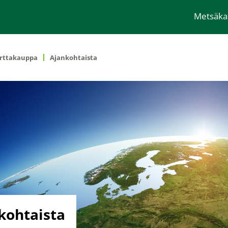
Metsäk
rttakauppa
Ajankohtaista
kohtaista