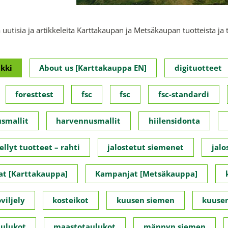
 uutisia ja artikkeleita Karttakaupan ja Metsäkaupan tuotteista ja 
kki
About us [Karttakauppa EN]
digituotteet
foresttest
fsc
fsc
fsc-standardi
smallit
harvennusmallit
hiilensidonta
ellyt tuotteet – rahti
jalostetut siemenet
jalo
t [Karttakauppa]
Kampanjat [Metsäkauppa]
viljely
kosteikot
kuusen siemen
kuusen
ulukot
maastotaulukot
männyn siemen