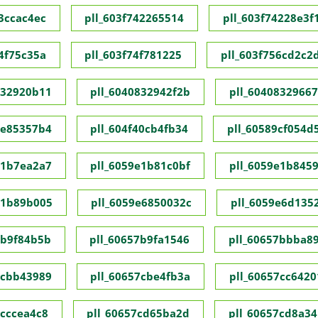
73ccac4ec
pll_603f742265514
pll_603f74228e3f
74f75c35a
pll_603f74f781225
pll_603f756cd2c2
832920b11
pll_6040832942f2b
pll_60408329667
1e85357b4
pll_604f40cb4fb34
pll_60589cf054d
e1b7ea2a7
pll_6059e1b81c0bf
pll_6059e1b845
e1b89b005
pll_6059e6850032c
pll_6059e6d135
7b9f84b5b
pll_60657b9fa1546
pll_60657bbba8
7cbb43989
pll_60657cbe4fb3a
pll_60657cc6420
7cccea4c8
pll_60657cd65ba2d
pll_60657cd8a34