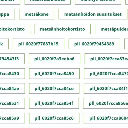
uppa
metsäkone
metsänhoidon suositukset
itokortisto
metsänhoitokortisto
metsäpuide
ck
pll_6020f77687b15
pll_6020f79454389
f794543f3
pll_6020f7a3eeba6
pll_6020f7cca83e
f7cca8430
pll_6020f7cca8450
pll_6020f7cca847
f7cca84ae
pll_6020f7cca84ce
pll_6020f7cca84f1
f7cca8531
pll_6020f7cca854f
pll_6020f7cca856
f7cca85a9
pll_6020f7cca85c6
pll_6020f7cca860