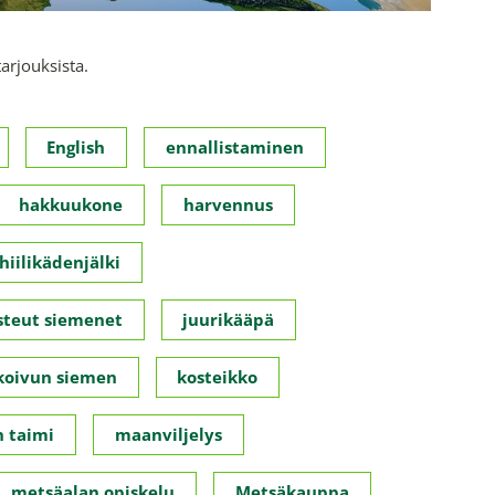
tarjouksista.
English
ennallistaminen
hakkuukone
harvennus
hiilikädenjälki
steut siemenet
juurikääpä
koivun siemen
kosteikko
 taimi
maanviljelys
metsäalan opiskelu
Metsäkauppa