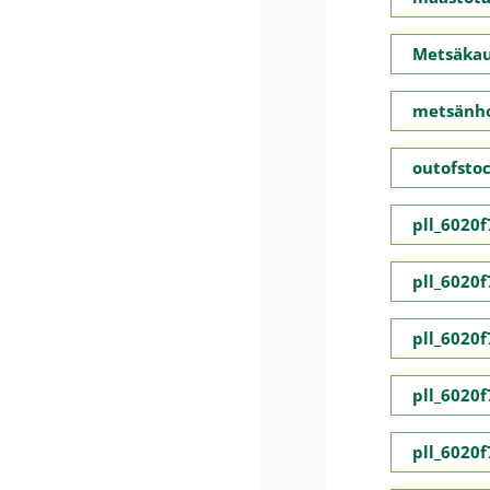
Metsäka
metsänho
outofsto
pll_6020
pll_6020
pll_6020
pll_6020
pll_6020