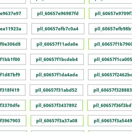
7e9637e97
pll_60657e96987fd
pll_60657e9709f
7ea11923a
pll_60657efb7c0a4
pll_60657efb98b
7f0e306d8
pll_60657f11ada0e
pll_60657f1b796
7f1bb1f00
pll_60657f1bcdeb4
pll_60657f1ca00
7f1d87bf9
pll_60657f1da4ada
pll_60657f2462b
7f318f419
pll_60657f31abd52
pll_60657f32888
7f3370dfe
pll_60657f3437892
pll_60657f36f3bd
7f3967903
pll_60657f3a37a08
pll_60657f3a544