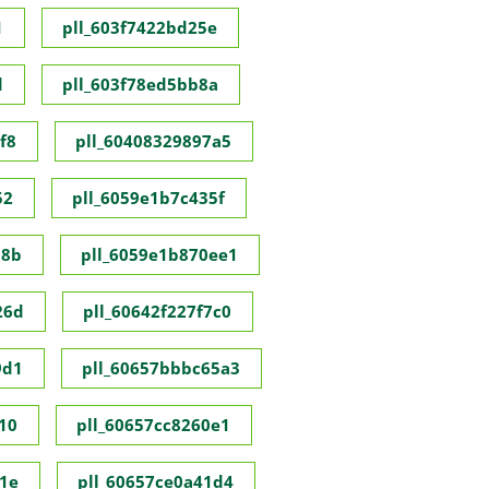
1
pll_603f7422bd25e
d
pll_603f78ed5bb8a
f8
pll_60408329897a5
52
pll_6059e1b7c435f
98b
pll_6059e1b870ee1
26d
pll_60642f227f7c0
9d1
pll_60657bbbc65a3
10
pll_60657cc8260e1
1e
pll_60657ce0a41d4