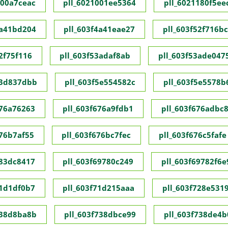
000a7ceac
pll_6021001ee5364
pll_6021180f5ee
4a41bd204
pll_603f4a41eae27
pll_603f52f716b
2f75f116
pll_603f53adaf8ab
pll_603f53ade047
53d837dbb
pll_603f5e554582c
pll_603f5e5578b
676a76263
pll_603f676a9fdb1
pll_603f676adbc
676b7af55
pll_603f676bc7fec
pll_603f676c5fafe
683dc8417
pll_603f69780c249
pll_603f69782f6e
71d1df0b7
pll_603f71d215aaa
pll_603f728e531
738d8ba8b
pll_603f738dbce99
pll_603f738de4b