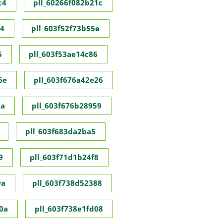
c4
pll_60266f082b21c
c4
pll_603f52f73b55e
5
pll_603f53ae14c86
6e
pll_603f676a42e26
8a
pll_603f676b28959
pll_603f683da2ba5
9
pll_603f71d1b24f8
9a
pll_603f738d52388
0a
pll_603f738e1fd08