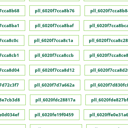
f7cca8b68
pll_6020f7cca8b76
pll_6020f7cca8b8
f7cca8ba1
pll_6020f7cca8baf
pll_6020f7cca8bc
f7cca8c0c
pll_6020f7cca8c1a
pll_6020f7cca8c28
f7cca8cb1
pll_6020f7cca8ccb
pll_6020f7cca8ce
f7cca8d04
pll_6020f7cca8d12
pll_6020f7cca8d2
f7d72c3f7
pll_6020f7d7a662a
pll_6020f7d830fc
f8e7cb3d8
pll_6020fdc28817a
pll_6020fde827bf
fe0d034ef
pll_6020fe19f0459
pll_6020ffe0e31a