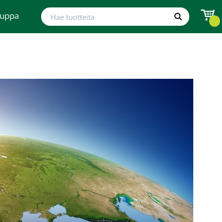
Hae tuotteita
auppa
Hae