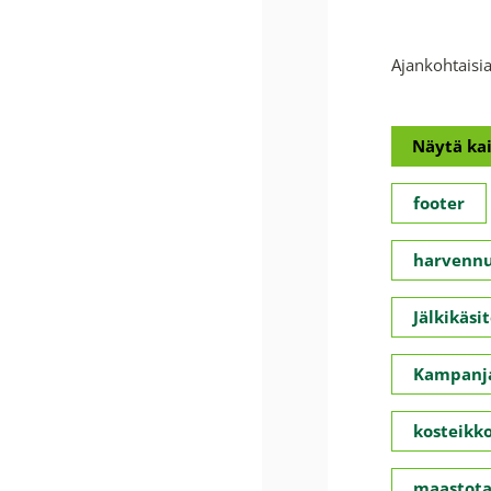
Ajankohtaisia
Näytä kai
footer
harvennu
Jälkikäsit
Kampanja
kosteikko
maastota