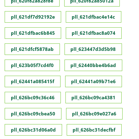
pll_620f82a828f8e
pll_620f82a85012a
pll_621df7d92192e
pll_621dfbac4e14c
pll_621dfbac6b845
pll_621dfbac8a074
pll_621dfcf5878ab
pll_623447d3d5b98
pll_623b05f7cd4f0
pll_62440bbe4b6ad
pll_62441a085415f
pll_62441a09b71e6
pll_626bc09c36c46
pll_626bc09ca4381
pll_626bc09cbea50
pll_626bc09e027a6
pll_626bc31d06a0d
pll_626bc31decfbf