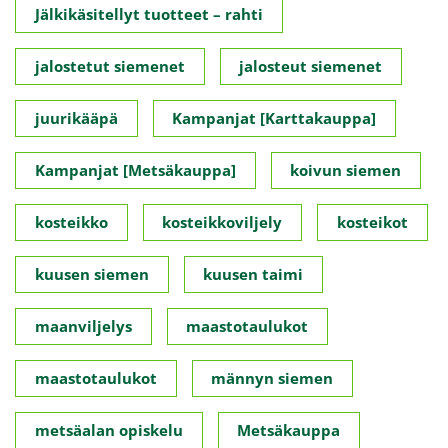
Jälkikäsitellyt tuotteet – rahti
jalostetut siemenet
jalosteut siemenet
juurikääpä
Kampanjat [Karttakauppa]
Kampanjat [Metsäkauppa]
koivun siemen
kosteikko
kosteikkoviljely
kosteikot
kuusen siemen
kuusen taimi
maanviljelys
maastotaulukot
maastotaulukot
männyn siemen
metsäalan opiskelu
Metsäkauppa