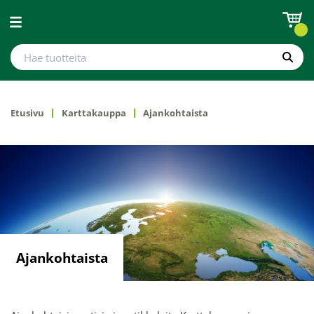
Avaa valikko
Hae tuotteita
Hae
Etusivu
Karttakauppa
Ajankohtaista
Ajankohtaista