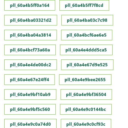
pll_60a4b5ff0a164
pll_60a4b5ff7f8cd
pll_60a4ba03321d2
pll_60a4ba03c7c98
pll_60a4ba04a3814
pll_60a4bcf6ae6e5
pll_60a4bcf73a60a
pll_60a4e4ddd5ca5
pll_60a4e4de00dc2
pll_60a4e67d9e525
pll_60a4e67e24ff4
pll_60a4e9bee2655
pll_60a4e9bf10ab9
pll_60a4e9bf36504
pll_60a4e9bf5c560
pll_60a4e9c0144bc
pll_60a4e9c0a74d0
pll_60a4e9c0cf93c