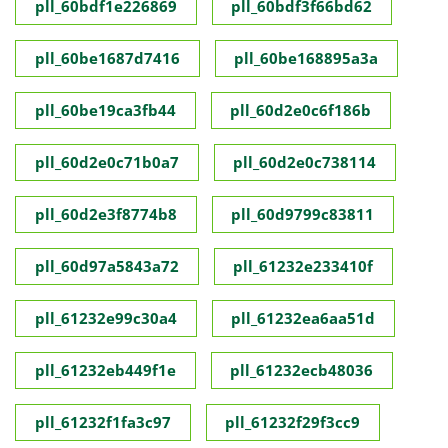
pll_60bdf1e226869
pll_60bdf3f66bd62
pll_60be1687d7416
pll_60be168895a3a
pll_60be19ca3fb44
pll_60d2e0c6f186b
pll_60d2e0c71b0a7
pll_60d2e0c738114
pll_60d2e3f8774b8
pll_60d9799c83811
pll_60d97a5843a72
pll_61232e233410f
pll_61232e99c30a4
pll_61232ea6aa51d
pll_61232eb449f1e
pll_61232ecb48036
pll_61232f1fa3c97
pll_61232f29f3cc9