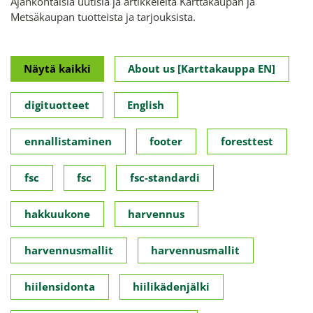
Ajankohtaisia uutisia ja artikkeleita Karttakaupan ja
Metsäkaupan tuotteista ja tarjouksista.
Näytä kaikki
About us [Karttakauppa EN]
digituotteet
English
ennallistaminen
footer
foresttest
fsc
fsc
fsc-standardi
hakkuukone
harvennus
harvennusmallit
harvennusmallit
hiilensidonta
hiilikädenjälki