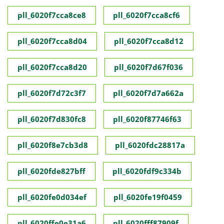
pll_6020f7cca8ce8
pll_6020f7cca8cf6
pll_6020f7cca8d04
pll_6020f7cca8d12
pll_6020f7cca8d20
pll_6020f7d67f036
pll_6020f7d72c3f7
pll_6020f7d7a662a
pll_6020f7d830fc8
pll_6020f87746f63
pll_6020f8e7cb3d8
pll_6020fdc28817a
pll_6020fde827bff
pll_6020fdf9c334b
pll_6020fe0d034ef
pll_6020fe19f0459
pll_6020ffe0e31a6
pll_6020fff87909f