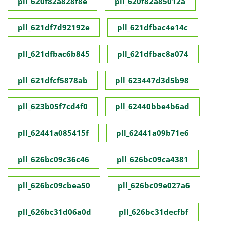
pll_620f82a828f8e
pll_620f82a85012a
pll_621df7d92192e
pll_621dfbac4e14c
pll_621dfbac6b845
pll_621dfbac8a074
pll_621dfcf5878ab
pll_623447d3d5b98
pll_623b05f7cd4f0
pll_62440bbe4b6ad
pll_62441a085415f
pll_62441a09b71e6
pll_626bc09c36c46
pll_626bc09ca4381
pll_626bc09cbea50
pll_626bc09e027a6
pll_626bc31d06a0d
pll_626bc31decfbf