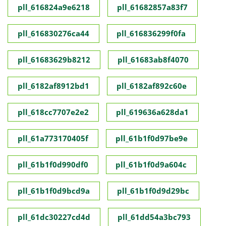
pll_616824a9e6218
pll_61682857a83f7
pll_616830276ca44
pll_616836299f0fa
pll_61683629b8212
pll_61683ab8f4070
pll_6182af8912bd1
pll_6182af892c60e
pll_618cc7707e2e2
pll_619636a628da1
pll_61a773170405f
pll_61b1f0d97be9e
pll_61b1f0d990df0
pll_61b1f0d9a604c
pll_61b1f0d9bcd9a
pll_61b1f0d9d29bc
pll_61dc30227cd4d
pll_61dd54a3bc793