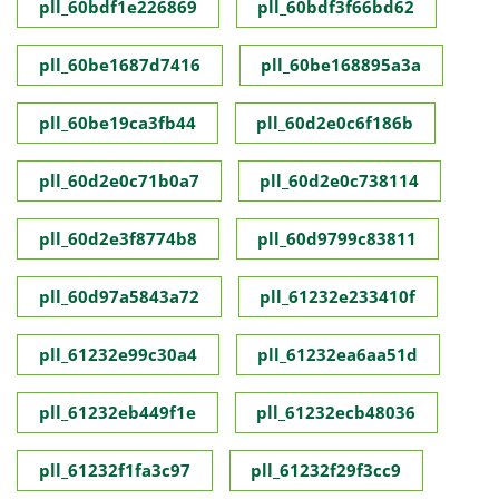
pll_60bdf1e226869
pll_60bdf3f66bd62
pll_60be1687d7416
pll_60be168895a3a
pll_60be19ca3fb44
pll_60d2e0c6f186b
pll_60d2e0c71b0a7
pll_60d2e0c738114
pll_60d2e3f8774b8
pll_60d9799c83811
pll_60d97a5843a72
pll_61232e233410f
pll_61232e99c30a4
pll_61232ea6aa51d
pll_61232eb449f1e
pll_61232ecb48036
pll_61232f1fa3c97
pll_61232f29f3cc9