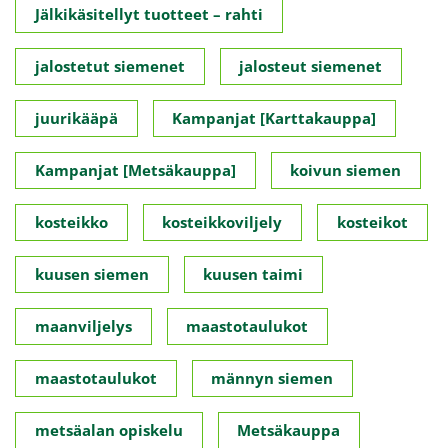
Jälkikäsitellyt tuotteet – rahti
jalostetut siemenet
jalosteut siemenet
juurikääpä
Kampanjat [Karttakauppa]
Kampanjat [Metsäkauppa]
koivun siemen
kosteikko
kosteikkoviljely
kosteikot
kuusen siemen
kuusen taimi
maanviljelys
maastotaulukot
maastotaulukot
männyn siemen
metsäalan opiskelu
Metsäkauppa