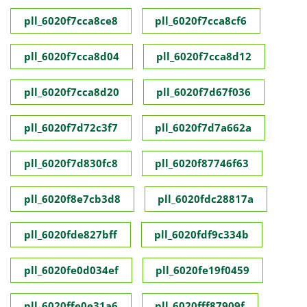
pll_6020f7cca8ce8
pll_6020f7cca8cf6
pll_6020f7cca8d04
pll_6020f7cca8d12
pll_6020f7cca8d20
pll_6020f7d67f036
pll_6020f7d72c3f7
pll_6020f7d7a662a
pll_6020f7d830fc8
pll_6020f87746f63
pll_6020f8e7cb3d8
pll_6020fdc28817a
pll_6020fde827bff
pll_6020fdf9c334b
pll_6020fe0d034ef
pll_6020fe19f0459
pll_6020ffe0e31a6
pll_6020fff87909f