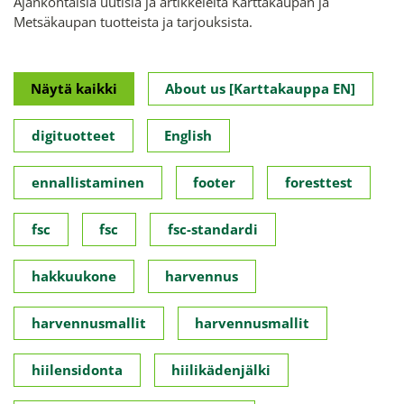
Ajankohtaisia uutisia ja artikkeleita Karttakaupan ja
Metsäkaupan tuotteista ja tarjouksista.
Näytä kaikki
About us [Karttakauppa EN]
digituotteet
English
ennallistaminen
footer
foresttest
fsc
fsc
fsc-standardi
hakkuukone
harvennus
harvennusmallit
harvennusmallit
hiilensidonta
hiilikädenjälki