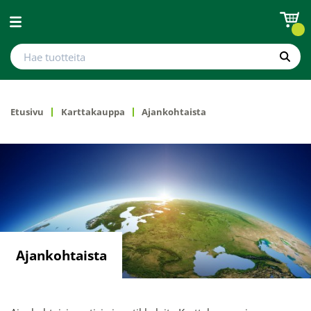
Avaa valikko
Hae tuotteita
Hae
Etusivu
Karttakauppa
Ajankohtaista
Ajankohtaista