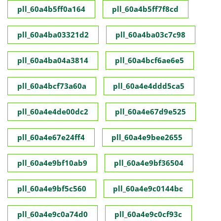
pll_60a4b5ff0a164
pll_60a4b5ff7f8cd
pll_60a4ba03321d2
pll_60a4ba03c7c98
pll_60a4ba04a3814
pll_60a4bcf6ae6e5
pll_60a4bcf73a60a
pll_60a4e4ddd5ca5
pll_60a4e4de00dc2
pll_60a4e67d9e525
pll_60a4e67e24ff4
pll_60a4e9bee2655
pll_60a4e9bf10ab9
pll_60a4e9bf36504
pll_60a4e9bf5c560
pll_60a4e9c0144bc
pll_60a4e9c0a74d0
pll_60a4e9c0cf93c