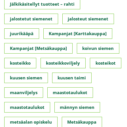
Jälkikäsitellyt tuotteet – rahti
jalostetut siemenet
jalosteut siemenet
juurikääpä
Kampanjat [Karttakauppa]
Kampanjat [Metsäkauppa]
koivun siemen
kosteikko
kosteikkoviljely
kosteikot
kuusen siemen
kuusen taimi
maanviljelys
maastotaulukot
maastotaulukot
männyn siemen
metsäalan opiskelu
Metsäkauppa