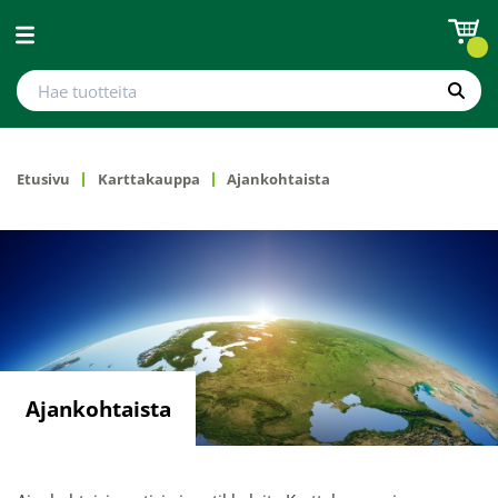
Avaa valikko
Hae tuotteita
Hae
Etusivu
Karttakauppa
Ajankohtaista
Ajankohtaista