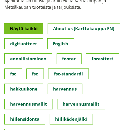
Ajankohtaisia uutisia ja artikkeleita Karttakaupan ja
Metsäkaupan tuotteista ja tarjouksista.
Näytä kaikki
About us [Karttakauppa EN]
digituotteet
English
ennallistaminen
footer
foresttest
fsc
fsc
fsc-standardi
hakkuukone
harvennus
harvennusmallit
harvennusmallit
hiilensidonta
hiilikädenjälki