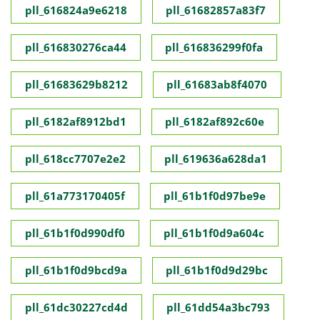
pll_616824a9e6218
pll_61682857a83f7
pll_616830276ca44
pll_616836299f0fa
pll_61683629b8212
pll_61683ab8f4070
pll_6182af8912bd1
pll_6182af892c60e
pll_618cc7707e2e2
pll_619636a628da1
pll_61a773170405f
pll_61b1f0d97be9e
pll_61b1f0d990df0
pll_61b1f0d9a604c
pll_61b1f0d9bcd9a
pll_61b1f0d9d29bc
pll_61dc30227cd4d
pll_61dd54a3bc793