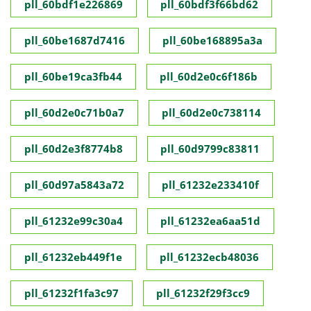
pll_60bdf1e226869
pll_60bdf3f66bd62
pll_60be1687d7416
pll_60be168895a3a
pll_60be19ca3fb44
pll_60d2e0c6f186b
pll_60d2e0c71b0a7
pll_60d2e0c738114
pll_60d2e3f8774b8
pll_60d9799c83811
pll_60d97a5843a72
pll_61232e233410f
pll_61232e99c30a4
pll_61232ea6aa51d
pll_61232eb449f1e
pll_61232ecb48036
pll_61232f1fa3c97
pll_61232f29f3cc9