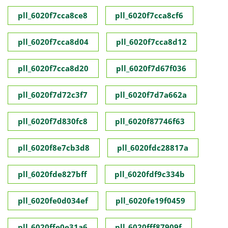
pll_6020f7cca8ce8
pll_6020f7cca8cf6
pll_6020f7cca8d04
pll_6020f7cca8d12
pll_6020f7cca8d20
pll_6020f7d67f036
pll_6020f7d72c3f7
pll_6020f7d7a662a
pll_6020f7d830fc8
pll_6020f87746f63
pll_6020f8e7cb3d8
pll_6020fdc28817a
pll_6020fde827bff
pll_6020fdf9c334b
pll_6020fe0d034ef
pll_6020fe19f0459
pll_6020ffe0e31a6
pll_6020fff87909f