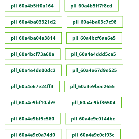
pll_60a4b5ff0a164
pll_60a4b5ff7f8cd
pll_60a4ba03321d2
pll_60a4ba03c7c98
pll_60a4ba04a3814
pll_60a4bcf6ae6e5
pll_60a4bcf73a60a
pll_60a4e4ddd5ca5
pll_60a4e4de00dc2
pll_60a4e67d9e525
pll_60a4e67e24ff4
pll_60a4e9bee2655
pll_60a4e9bf10ab9
pll_60a4e9bf36504
pll_60a4e9bf5c560
pll_60a4e9c0144bc
pll_60a4e9c0a74d0
pll_60a4e9c0cf93c