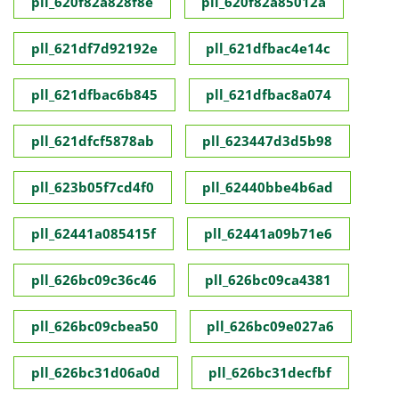
pll_620f82a828f8e
pll_620f82a85012a
pll_621df7d92192e
pll_621dfbac4e14c
pll_621dfbac6b845
pll_621dfbac8a074
pll_621dfcf5878ab
pll_623447d3d5b98
pll_623b05f7cd4f0
pll_62440bbe4b6ad
pll_62441a085415f
pll_62441a09b71e6
pll_626bc09c36c46
pll_626bc09ca4381
pll_626bc09cbea50
pll_626bc09e027a6
pll_626bc31d06a0d
pll_626bc31decfbf