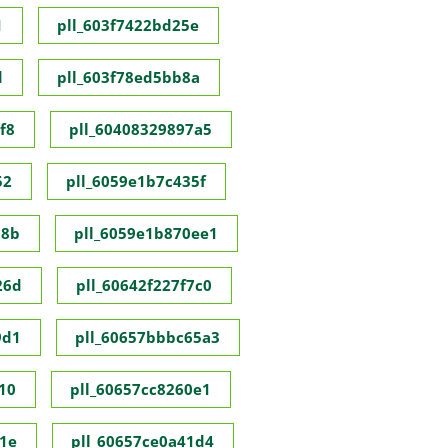
1
pll_603f7422bd25e
d
pll_603f78ed5bb8a
f8
pll_60408329897a5
52
pll_6059e1b7c435f
98b
pll_6059e1b870ee1
26d
pll_60642f227f7c0
9d1
pll_60657bbbc65a3
10
pll_60657cc8260e1
1e
pll_60657ce0a41d4