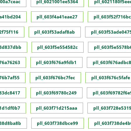
000a7ceac
pll_6021001ee5364
pll_6021180f5ee
4a41bd204
pll_603f4a41eae27
pll_603f52f716b
2f75f116
pll_603f53adaf8ab
pll_603f53ade047
53d837dbb
pll_603f5e554582c
pll_603f5e5578b
676a76263
pll_603f676a9fdb1
pll_603f676adbc
676b7af55
pll_603f676bc7fec
pll_603f676c5fafe
683dc8417
pll_603f69780c249
pll_603f69782f6e
71d1df0b7
pll_603f71d215aaa
pll_603f728e531
738d8ba8b
pll_603f738dbce99
pll_603f738de4b