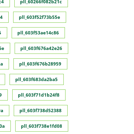
c4
pll_60266f082b21c
c4
pll_603f52f73b55e
5
pll_603f53ae14c86
6e
pll_603f676a42e26
8a
pll_603f676b28959
pll_603f683da2ba5
9
pll_603f71d1b24f8
9a
pll_603f738d52388
0a
pll_603f738e1fd08