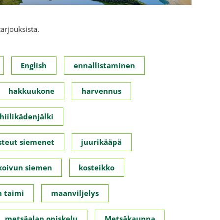
tarjouksista.
English
ennallistaminen
hakkuukone
harvennus
hiilikädenjälki
steut siemenet
juurikääpä
koivun siemen
kosteikko
 taimi
maanviljelys
metsäalan opiskelu
Metsäkauppa