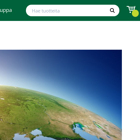
Hae tuotteita
auppa
Hae