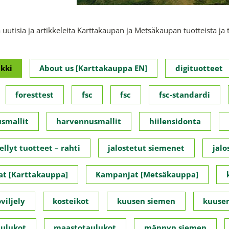
 uutisia ja artikkeleita Karttakaupan ja Metsäkaupan tuotteista ja 
kki
About us [Karttakauppa EN]
digituotteet
foresttest
fsc
fsc
fsc-standardi
smallit
harvennusmallit
hiilensidonta
ellyt tuotteet – rahti
jalostetut siemenet
jalo
t [Karttakauppa]
Kampanjat [Metsäkauppa]
viljely
kosteikot
kuusen siemen
kuusen
ulukot
maastotaulukot
männyn siemen