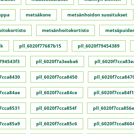
uppa
metsäkone
metsänhoidon suositukset
itokortisto
metsänhoitokortisto
metsäpuide
ck
pll_6020f77687b15
pll_6020f79454389
f794543f3
pll_6020f7a3eeba6
pll_6020f7cca83e
f7cca8430
pll_6020f7cca8450
pll_6020f7cca847
f7cca84ae
pll_6020f7cca84ce
pll_6020f7cca84f1
f7cca8531
pll_6020f7cca854f
pll_6020f7cca856
f7cca85a9
pll_6020f7cca85c6
pll_6020f7cca860