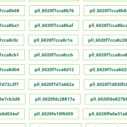
f7cca8b68
pll_6020f7cca8b76
pll_6020f7cca8b8
f7cca8ba1
pll_6020f7cca8baf
pll_6020f7cca8bc
f7cca8c0c
pll_6020f7cca8c1a
pll_6020f7cca8c28
f7cca8cb1
pll_6020f7cca8ccb
pll_6020f7cca8ce
f7cca8d04
pll_6020f7cca8d12
pll_6020f7cca8d2
f7d72c3f7
pll_6020f7d7a662a
pll_6020f7d830fc
f8e7cb3d8
pll_6020fdc28817a
pll_6020fde827bf
fe0d034ef
pll_6020fe19f0459
pll_6020ffe0e31a