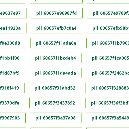
7e9637e97
pll_60657e96987fd
pll_60657e9709f
7ea11923a
pll_60657efb7c0a4
pll_60657efb98b
7f0e306d8
pll_60657f11ada0e
pll_60657f1b796
7f1bb1f00
pll_60657f1bcdeb4
pll_60657f1ca00
7f1d87bf9
pll_60657f1da4ada
pll_60657f2462b
7f318f419
pll_60657f31abd52
pll_60657f32888
7f3370dfe
pll_60657f3437892
pll_60657f36f3bd
7f3967903
pll_60657f3a37a08
pll_60657f3a544