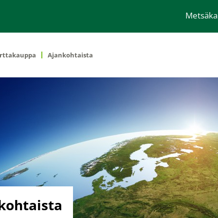
Metsäk
rttakauppa
Ajankohtaista
kohtaista