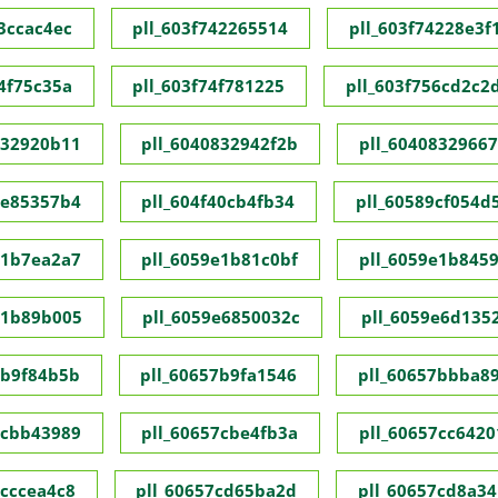
73ccac4ec
pll_603f742265514
pll_603f74228e3f
74f75c35a
pll_603f74f781225
pll_603f756cd2c2
832920b11
pll_6040832942f2b
pll_60408329667
1e85357b4
pll_604f40cb4fb34
pll_60589cf054d
e1b7ea2a7
pll_6059e1b81c0bf
pll_6059e1b845
e1b89b005
pll_6059e6850032c
pll_6059e6d135
7b9f84b5b
pll_60657b9fa1546
pll_60657bbba8
7cbb43989
pll_60657cbe4fb3a
pll_60657cc6420
7cccea4c8
pll_60657cd65ba2d
pll_60657cd8a34