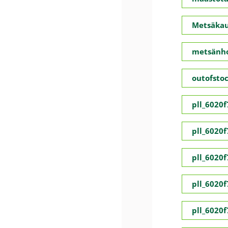
Metsäka
metsänho
outofsto
pll_6020
pll_6020
pll_6020
pll_6020
pll_6020