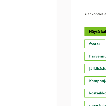
Ajankohtaisia
Näytä kai
footer
harvennu
Jälkikäsit
Kampanja
kosteikko
maastota