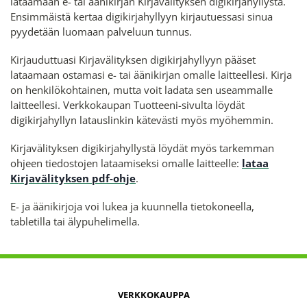
lataamaan e- tai äänikirjan Kirjavälityksen digikirjahyllystä.
Ensimmäistä kertaa digikirjahyllyyn kirjautuessasi sinua
pyydetään luomaan palveluun tunnus.
Kirjauduttuasi Kirjavälityksen digikirjahyllyyn pääset
lataamaan ostamasi e- tai äänikirjan omalle laitteellesi. Kirja
on henkilökohtainen, mutta voit ladata sen useammalle
laitteellesi. Verkkokaupan Tuotteeni-sivulta löydät
digikirjahyllyn latauslinkin kätevästi myös myöhemmin.
Kirjavälityksen digikirjahyllystä löydät myös tarkemman
ohjeen tiedostojen lataamiseksi omalle laitteelle:
lataa
Kirjavälityksen pdf-ohje
.
E- ja äänikirjoja voi lukea ja kuunnella tietokoneella,
tabletilla tai älypuhelimella.
VERKKOKAUPPA