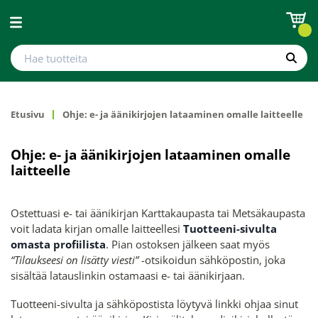
Avaa valikko
Hae tuotteita
Hae
Etusivu
Ohje: e- ja äänikirjojen lataaminen omalle laitteelle
Ohje: e- ja äänikirjojen lataaminen omalle
laitteelle
Ostettuasi e- tai äänikirjan Karttakaupasta tai Metsäkaupasta
voit ladata kirjan omalle laitteellesi
Tuotteeni-sivulta
omasta profiilista
. Pian ostoksen jälkeen saat myös
“Tilaukseesi on lisätty viesti”
-otsikoidun sähköpostin, joka
sisältää latauslinkin ostamaasi e- tai äänikirjaan.
Tuotteeni-sivulta ja sähköpostista löytyvä linkki ohjaa sinut