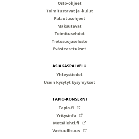
Osto-ohjeet
Toimitustavat ja -kulut
Palautusohjeet
Maksutavat
Toimitusehdot
Tietosuojaseloste
Evästeasetukset
ASIAKASPALVELU
Yhteystiedot
Usein kysytyt kysymykset
TAPIO-KONSERNI
Tapio.fi
Yritysinfo
Metsälehti.fi
Vastuullisuus